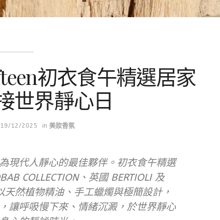
fteen初衣食午精選居家
接世界靜心日
19/12/2025
in
美妝香氛
為現代人靜心的最佳夥伴。初衣食午精選
 COLLECTION、英國 BERTIOLI 及
牌，以天然植物精油、手工蠟燭與極簡設計，
，讓呼吸慢下來、情緒沉澱，於世界靜心