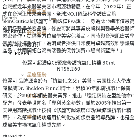
台灣近幾年來醫學美容市場蓬勃發展，在今年（2023年）正
度假天堂
式在台灣上市來自美國、全球NO.1頂級科學護膚品牌
SkinCeuticals修麗可。師逸樺Eva說：「身為北亞總市值最高
的頂級醫學美容品牌，修麗可將與專業皮膚科與醫學美容醫師
No Result
夢幻旅宿
緊密合作，提供全方位醫學美容保養品，同時與台灣肌膚美學
醫美診所攜手合作，為消費者提供日常使用卓越高效科學護膚
View All Result
產品，共同開拓台灣高端醫美保養消費市場嶄新藍海！」
EXPERT
修麗可超濃度CE緊緻修護抗氧化精華 30ml
NT$6,260
星座運勢
修麗可 品牌源自於有「抗氧化之父」美譽、美國杜克大學皮
膚權威Dr. Sheldon Pinnell博士，累積30年肌膚抗氧化保養
研究，於1992年領先醫美業界、推出「穩定精純左型維他命C
健康保養
配方」發表舉世聞名「專利黄金參數」並於2005年推出第一
支運用高階抗氧化技術《修麗可超濃度CE緊緻修護抗氧化精
雅仕指南
華》，為第一個成功運用抗氧化技術保養品領導品牌，也是全
球醫美巿場抗氧化權威先驅。
成分科技：