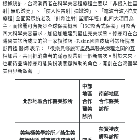
根據統計，台灣消費者在科學美容程療程主要以「非侵入性雷
射│無瑕透亮」、「侵入性雷射│彈嫩透」、「電波音波/拉皮
療程│全面緊緻抗老及「針劑注射│塑顏年輕」此四大項目為
主，而修麗可有獨步全球保養概念「ISC整合式保養」可整合
四大科學美容需求，加倍加速達到最佳完美狀態。修麗可在台
灣醫美診所成立的第一家旗艦店 -P.skin國際皮膚科診所院長
彭賢禮 醫師 表示：「很樂見修麗可產品與醫美療程之間的互
相加乘，共同把消費者的滿意度帶到一個新層次。對於未來，
也期待品牌修麗可能夠扮演關鍵輔助的角色，開創在台灣醫學
美容界新藍海！」
中部
地區
南部地區
北部地區合作醫美診所
合作
合作醫美
醫美
診所
診所
彭賢禮皮
美無極美學診所／菡生美
膚科診所