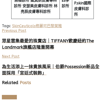
無極診所
賦真妍皮膚專科
四季
P.skin
國際
診所
安瑟美皮膚科診所
林
診所
皮膚科診
亮辰皮膚專科診所
所
Tags:
SkinCeuticals
修麗可
巴黎萊雅
Previous Post
眾星雲集最愛的珠寶店｜TIFFANY歡慶紐約The
Landmark旗艦店隆重開幕
Next Post
為生活添上一抹貴族風采｜伯爵Possession新品全
面採用「宮廷式裝飾」
Related
Posts
美妝香氛