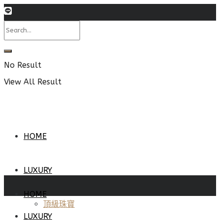
No Result
View All Result
HOME
LUXURY
HOME
頂級珠寶
LUXURY