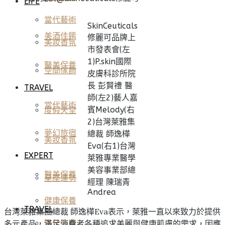
LIFE
當代藝術
SkinCeuticals
美酒佳餚
修麗可品牌上
美妝香氛
市發表會(左
1)P.skin國際
醫美保養
空間傢飾
皮膚科診所院
長 彭賢禮 醫
TRAVEL
師(左2)藝人嘉
當代藝術
賓Melody(右
度假天堂
2)台灣萊雅集
夢幻旅宿
總裁 師逸樺
美妝香氛
Eva(右1)台灣
EXPERT
萊雅專業醫學
美容事業部總
醫美保養
星座運勢
經理 陳瑞青
Andrea
健康保養
TRAVEL
台灣萊雅集團總裁 師逸樺Eva表示，萊雅一直以來致力於提供
多元產品，滿足消費者各種追求美麗與健康肌膚的需求，因應
雅仕指南