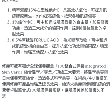
精萃濃度15%左型維他命C：具高效抗氧化，可提升肌
膚膠原新生，均勻提亮膚色、抵禦各種肌膚傷害
1%維他命E：可中和造成肌膚受損的自由基，加强修護
功能，透過三大成分的協同作用，達到8倍抗氧化的卓
越效果
0.5%阿魏酸FERULIC ACID：為米糠萃取物，可中和造
成肌膚受損的自由基，提升抗氧化功效與協同配方穏定
作用，增强其他配方抗氧化效果
修麗可擁有獨步全球保養觀念「ISC整合式保養Integrated
Skin Care」結合醫學／專業／頂級三大要素，將醫學美容與
日常保養緊密結合，透過各式科學美容，在術前/中/後搭配
使用修麗可產品增強及延長效果，給追求美麗與健康肌膚的消
費者卓越整合式ISC肌膚保養服務，讓肌膚美麗加倍恆久不
退！