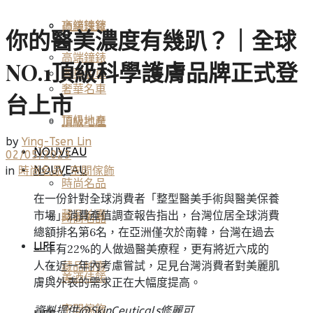
高端鐘錶
頂級珠寶
你的醫美濃度有幾趴？｜全球
高端鐘錶
NO.1頂級科學護膚品牌正式登
奢華名車
奢華名車
台上市
頂級地產
頂級地產
by
Ying-Tsen Lin
NOUVEAU
02/05/2023
NOUVEAU
in
時尚名品
,
空間傢飾
時尚名品
在一份針對全球消費者「整型醫美手術與醫美保養
市場」消費產值調查報告指出，台灣位居全球消費
藏品拍賣
時尚名品
總額排名第6名，在亞洲僅次於南韓，台灣在過去
LIFE
一年有22%的人做過醫美療程，更有將近六成的
人在近一年內考慮嘗試，足見台灣消費者對美麗肌
藏品拍賣
美酒佳餚
膚與外表的需求正在大幅度提高。
空間傢飾
資料提供@SkinCeuticals修麗可