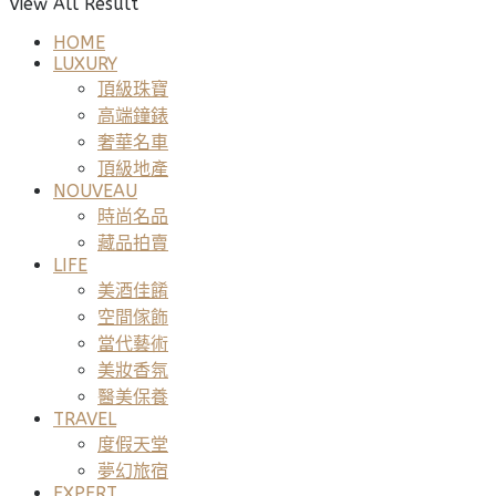
View All Result
HOME
LUXURY
頂級珠寶
高端鐘錶
奢華名車
頂級地產
NOUVEAU
時尚名品
藏品拍賣
LIFE
美酒佳餚
空間傢飾
當代藝術
美妝香氛
醫美保養
TRAVEL
度假天堂
夢幻旅宿
EXPERT