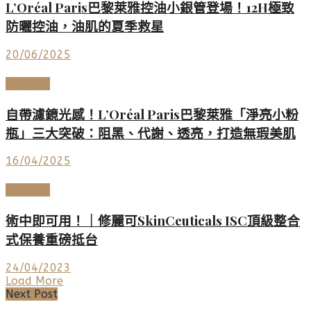
L’Oréal Paris巴黎萊雅控油小銀管登場！12H極致
防曬控油，油肌的夏季救星
20/06/2025
美妝香氛
自帶濾鏡光感！L’Oréal Paris巴黎萊雅「淨亮小粉
瓶」三大突破：阻黑、代謝、透亮，打造無瑕美肌
16/04/2025
度假天堂
術中即可用！｜修麗可SkinCeuticals ISC頂級整合
式保養重磅抵台
24/04/2023
Load More
Next Post