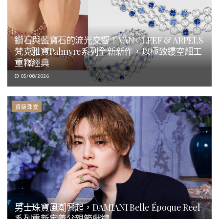
鑽石與藍寶石的流光交響！VAN CLEEF & ARPELS
梵克雅寶Palmyre系列全新新作，以極致鏤空細工
重釋經典
05/08/2026
頂級珠寶
男士珠寶風潮興起，DAMIANI Belle Époque Reel
系列重新定義父親節獻禮