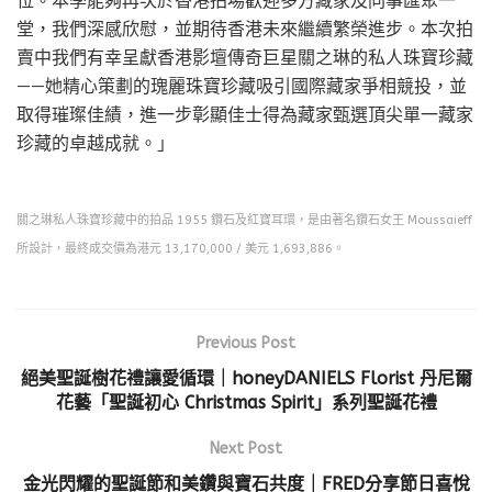
堂，我們深感欣慰，並期待香港未來繼續繁榮進步。本次拍
賣中我們有幸呈獻香港影壇傳奇巨星關之琳的私人珠寶珍藏
——她精心策劃的瑰麗珠寶珍藏吸引國際藏家爭相競投，並
取得璀璨佳績，進一步彰顯佳士得為藏家甄選頂尖單一藏家
珍藏的卓越成就。」
關之琳私人珠寶珍藏中的拍品 1955 鑽石及紅寶耳環，是由著名鑽石女王 Moussaieff
所設計，最終成交價為港元 13,170,000 / 美元 1,693,886。
Previous Post
絕美聖誕樹花禮讓愛循環｜honeyDANIELS Florist 丹尼爾
花藝「聖誕初心 Christmas Spirit」系列聖誕花禮
Next Post
金光閃耀的聖誕節和美鑽與寶石共度｜FRED分享節日喜悅