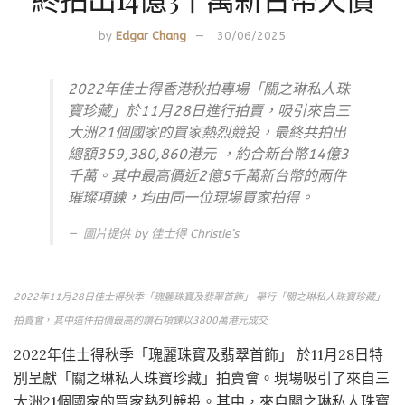
by
Edgar Chang
30/06/2025
2022年佳士得香港秋拍專場「關之琳私人珠
寶珍藏」於11月28日進行拍賣，吸引來自三
大洲21個國家的買家熱烈競投，最終共拍出
總額359,380,860港元 ，約合新台幣14億3
千萬。其中最高價近2億5千萬新台幣的兩件
璀璨項鍊，均由同一位現場買家拍得。
圖片提供 by 佳士得 Christie’s
2022年11月28日
佳士得秋季「瑰麗珠寶及翡翠首飾」
舉行「關之琳私人珠寶珍藏」
拍賣會
，
其中這件拍價最高的鑽石項鍊以3800萬港元成交
2022年佳士得秋季「瑰麗珠寶及翡翠首飾」 於11月28日特
別呈獻「關之琳私人珠寶珍藏」拍賣會。現場吸引了來自三
大洲21個國家的買家熱烈競投。其中，來自關之琳私人珠寶