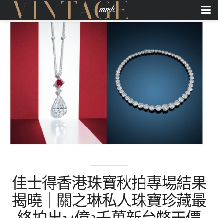
佳士得香港珠寶秋拍專場結果
揭曉｜關之琳私人珠寶珍藏最
終拍出14億3千萬新台幣天價