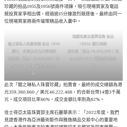
珍藏的拍品1955及1956號兩件項鍊，吸引現場買家及電話
競投買家爭相出價，經過逾15分鐘激烈競逐後，最終由同一
位現場買家將兩件璀璨精品收入囊中。
瑰麗珠寶及翡翠首飾 拍品
關之琳私人珠寶珍藏 拍品 1956
1965A 鑽石項鍊
鑽石、紅寶及有色吊墜項鍊
成交價：港元 46,050,000 / 美
成交價：港元 16,050,000 / 美
元 5,922,813 (最高成交價拍
元 2,064,303 (最高成交價拍
品)
品)
此次「關之琳私人珠寶珍藏」拍賣會，最終的成交總額為港
元359,380,860 / 美元46,222,488，約合新台幣14億3千萬
元。成交項目比率86%，成交金額比率則為82%。
佳士得亞太區珠寶部主席石麗華表示：「2022年度，我們
見證香港作為亞洲藝術鉅作與雅逸精品交易中心的重要地
位。本季能夠再次於香港拍場歡迎多方藏家及同事匯聚一