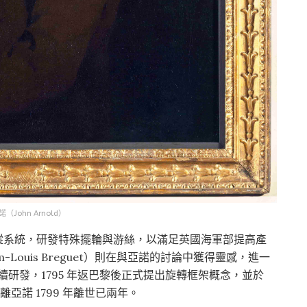
（John Arnold）
擊式擒縱系統，研發特殊擺輪與游絲，以滿足英國海軍部提高產
-Louis Breguet）則在與亞諾的討論中獲得靈感，進一
續研發，1795 年返巴黎後正式提出旋轉框架概念，並於
距離亞諾 1799 年離世已兩年。