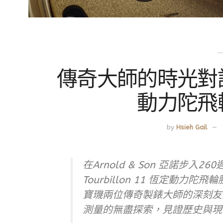
傳奇大師的時光對話｜A
動力陀飛
by
Hsieh Gail
在Arnold & Son 亞諾步入260
Tourbillon 11 恆定動力
寶璣兩位傳奇製錶大師的深刻友
測量的無盡探索，見證歷史與現