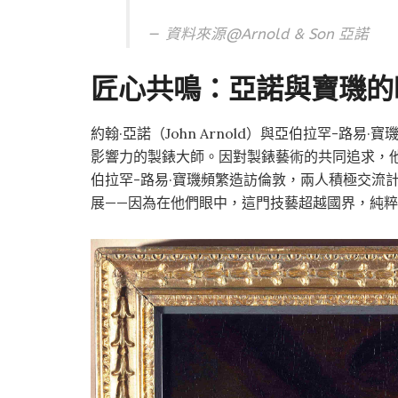
資料來源@
Arnold & Son
亞諾
匠心共鳴：亞諾與寶璣的
約翰·亞諾（John Arnold）與亞伯拉罕-路易·寶璣（
影響力的製錶大師。因對製錶藝術的共同追求，他們惺
伯拉罕-路易·寶璣頻繁造訪倫敦，兩人積極交流
展——因為在他們眼中，這門技藝超越國界，純