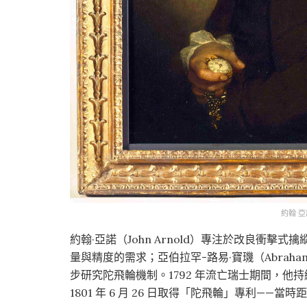
約翰·亞諾
約翰·亞諾（John Arnold）專注於改良衝
量與精度的需求；亞伯拉罕-路易·寶璣（Abraham
步研究陀飛輪機制。1792 年流亡瑞士期間，他持
1801 年 6 月 26 日取得「陀飛輪」專利——當時