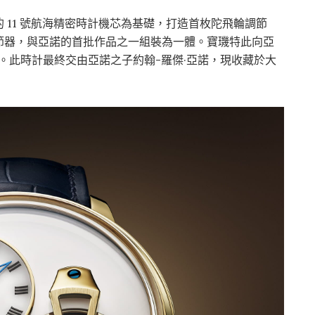
 11 號航海精密時計機芯為基礎，打造首枚陀飛輪調節
節器，與亞諾的首批作品之一組裝為一體。寶璣特此向亞
」。此時計最終交由亞諾之子約翰-羅傑·亞諾，現收藏於大