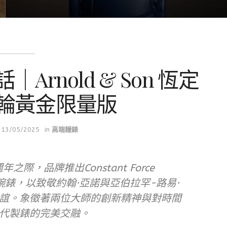
rnold & Son 恆定
輪黃金限量版
13/05/2025
in
高端鐘錶
週年之際，品牌推出Constant Force
陀飛輪腕錶，以致敬約翰·亞諾與亞伯拉罕-路易·
誼。象徵著兩位大師的創新精神與對時間
代製錶的完美交融。