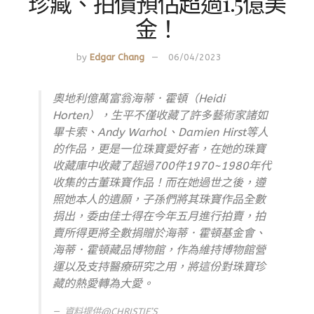
珍藏、拍價預估超過1.5億美
金！
by
Edgar Chang
06/04/2023
奧地利億萬富翁海蒂．霍頓（Heidi
Horten），生平不僅收藏了許多藝術家諸如
畢卡索、Andy Warhol、Damien Hirst等人
的作品，更是一位珠寶愛好者，在她的珠寶
收藏庫中收藏了超過700件1970~1980年代
收集的古董珠寶作品！而在她過世之後，遵
照她本人的遺願，子孫們將其珠寶作品全數
捐出，委由佳士得在今年五月進行拍賣，拍
賣所得更將全數捐贈於海蒂．霍頓基金會、
海蒂．霍頓藏品博物館，作為維持博物館營
運以及支持醫療研究之用，將這份對珠寶珍
藏的熱愛轉為大愛。
資料提供@CHRISTIE’S