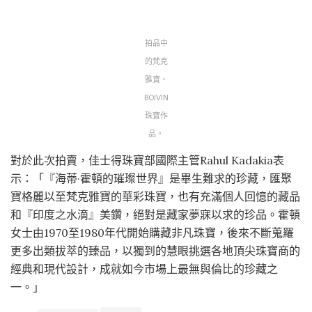
拍品中
的梵克
雅寶、
BOIVIN
珠寶作
品。
對於此次拍賣，佳士得珠寶部國際主管Rahul Kadakia表
示：「『海蒂·霍頓的璀璨世界』是畢生難求的珍藏，匯聚
寶格麗以至梵克雅寶的華彩珠寶，也有充滿個人回憶的藏品
和『印度之水滴』美鑽，絕對是藏家夢寐以求的珍品。霍頓
女士由1970至1980年代開始購藏非凡珠寶，後來不斷蒐羅
更多出類拔萃的臻品，以獨到的慧眼挑選各地頂尖珠寶商的
經典和現代設計，成就如今市場上最無與倫比的珍藏之
一。」