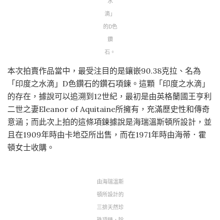
水
滴」
的D色
鑽
石。
本次拍賣作品當中，最受注目的是鑲嵌90.38克拉、名為
「印度之水滴」D色鑽石的鑽石項鍊。這顆「印度之水滴」
的存在，據說可以追溯到12世紀，最初是由英格蘭國王亨利
二世之妻Eleanor of Aquitaine所擁有，充滿歷史性和傳奇
意涵；而此次上拍的這條項鍊據說是海瑞溫斯頓所設計，並
且在1909年時由卡地亞所出售，而在1971年時由海蒂．霍
頓女士收購。
由海瑞溫斯
頓所設計的
三排天然珍