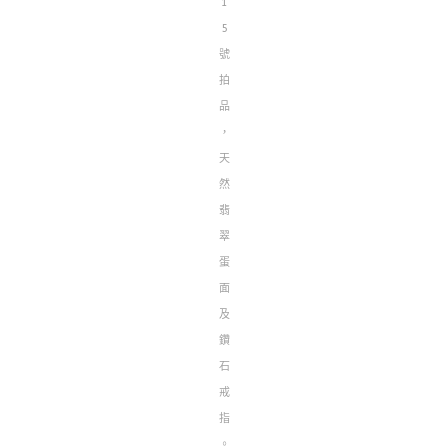
1
5
號
拍
品
，
天
然
翡
翠
蛋
面
及
鑽
石
戒
指
。