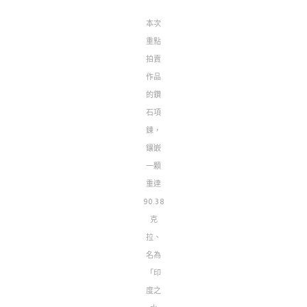
本次
重點
拍賣
作品
的鑽
石項
鍊，
鑲嵌
一顆
重達
90.38
克
拉、
名為
「印
度之