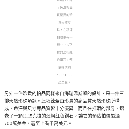
珠項鍊，除
了色澤與品
質優異的珍
貴天然珍
珠，在項鍊
扣環更有一
顆11.15克
拉的淡粉紅
色鑽石，預
估拍價約
700~1000
萬美金。
另外一件珍貴的拍品同樣來自海瑞溫斯頓的設計，是一件三
排天然珍珠項鍊。此項鍊全由珍貴的高品質天然珍珠所構
成，色澤與尺寸等品質皆十分優異，而且在扣環的部分，鑲
嵌了一顆11.15克拉的淡粉紅色鑽石，讓它的預估拍價超過
700萬美金，甚至上看千萬美元。