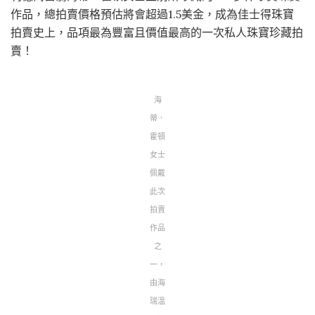
作品，總拍賣價格預估將會超過1.5美金，成為佳士得珠寶
拍賣史上，品項最為豐富且價值最高的一次私人珠寶珍藏拍
賣！
海
蒂．
霍頓
女士
佩戴
此次
拍賣
作品
之
一，
由海
瑞溫