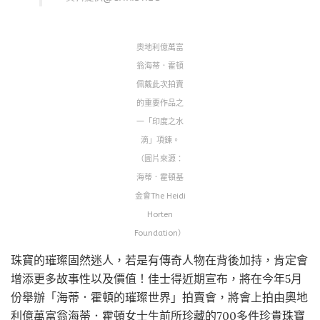
奧地利億萬富
翁海蒂．霍頓
佩戴此次拍賣
的重要作品之
一「印度之水
滴」項鍊。
（圖片來源：
海蒂．霍頓基
金會The Heidi
Horten
Foundation）
珠寶的璀璨固然迷人，若是有傳奇人物在背後加持，肯定會
增添更多故事性以及價值！佳士得近期宣布，將在今年5月
份舉辦「海蒂．霍頓的璀璨世界」拍賣會，將會上拍由奧地
利億萬富翁海蒂．霍頓女士生前所珍藏的700多件珍貴珠寶