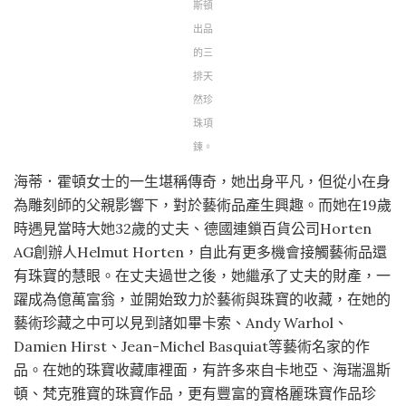
斯頓
出品
的三
排天
然珍
珠項
鍊。
海蒂．霍頓女士的一生堪稱傳奇，她出身平凡，但從小在身
為雕刻師的父親影響下，對於藝術品產生興趣。而她在19歲
時遇見當時大她32歲的丈夫、德國連鎖百貨公司Horten
AG創辦人Helmut Horten，自此有更多機會接觸藝術品還
有珠寶的慧眼。在丈夫過世之後，她繼承了丈夫的財產，一
躍成為億萬富翁，並開始致力於藝術與珠寶的收藏，在她的
藝術珍藏之中可以見到諸如畢卡索、Andy Warhol、
Damien Hirst、Jean-Michel Basquiat等藝術名家的作
品。在她的珠寶收藏庫裡面，有許多來自卡地亞、海瑞溫斯
頓、梵克雅寶的珠寶作品，更有豐富的寶格麗珠寶作品珍