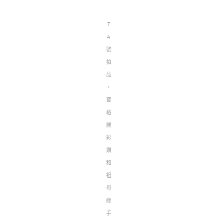
7
4
號
拍
品
，
寶
格
麗
彩
鑽
和
祖
母
綠
手