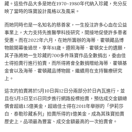
藏。這些作品大多是她在1970~1980年代納入珍藏，充分反
映了當時的珠寶設計風格以及風采。
而她同時也是一名知名的慈善家，一生投注許多心血在公益
事業上，大力支持先進醫學科技研究，間接地促使許多患者
受惠。而在2022年六月，在她所籌辦的海蒂．霍頓藏品博
物館開幕後過世，享年81歲。遵照海蒂．霍頓女士的遺願，
其子孫將她一生珍藏的700多件珠寶作品全數捐出，委由佳
士得拍賣行進行拍賣，而所得將會全數捐贈給海蒂．霍頓基
金會以及海蒂．霍頓藏品博物館，繼續用在支持醫療研究
上。
這次的拍賣將於5月10日與12日分兩部分於日內瓦進行，並
且在5月3日至15日同步進行網路投標拍賣，預估成交金額總
價會超過1.5億美金，超過佳士得在2011年舉辦的「伊莉莎
白．泰勒珍藏系列」拍賣所得的1億美金，成為其珠寶拍賣
歷史上，品項最為豐富、成交金額最高的一次拍賣會。