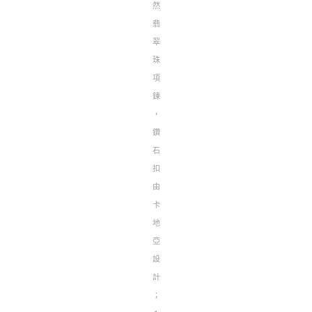
然
翡
翠
珠
項
鍊
，
鑽
石
扣
由
卡
地
亞
設
計
；