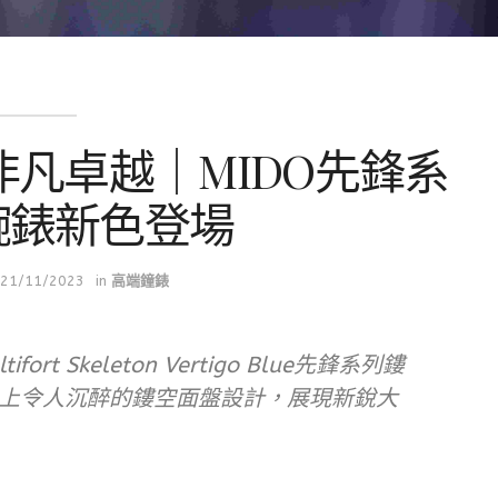
凡卓越｜MIDO先鋒系
腕錶新色登場
21/11/2023
in
高端鐘錶
rt Skeleton Vertigo Blue先鋒系列鏤
上令人沉醉的鏤空面盤設計，展現新銳大