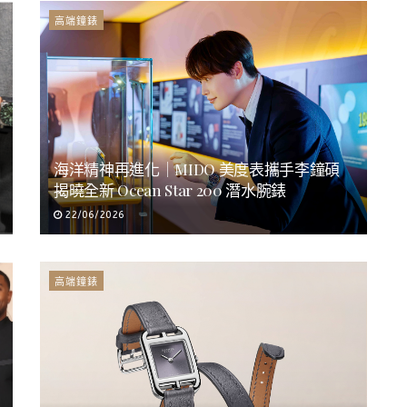
高端鐘錶
海洋精神再進化｜MIDO 美度表攜手李鐘碩
揭曉全新 Ocean Star 200 潛水腕錶
22/06/2026
高端鐘錶