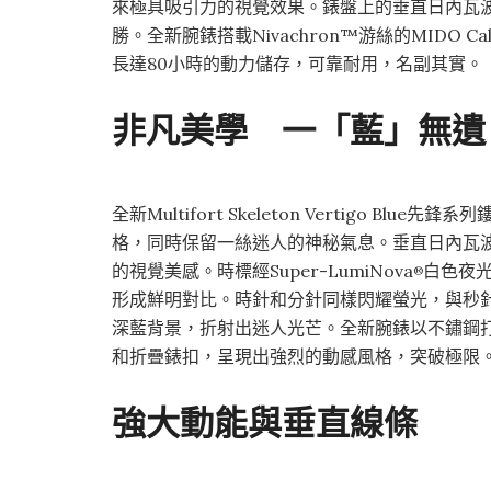
來極具吸引力的視覺效果。錶盤上的垂直日內瓦
勝。全新腕錶搭載Nivachron™游絲的MIDO 
長達80小時的動力儲存，可靠耐用，名副其實。
非凡美學 一「藍」無遺
全新Multifort Skeleton Vertigo 
格，同時保留一絲迷人的神秘氣息。垂直日內瓦
的視覺美感。時標經Super-LumiNova
白色夜
®
形成鮮明對比。時針和分針同樣閃耀螢光，與秒
深藍背景，折射出迷人光芒。全新腕錶以不鏽鋼
和折疊錶扣，呈現出強烈的動感風格，突破極限
強大動能與垂直線條