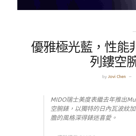
優雅極光藍，性能非
列鏤空
by
Jovi Chen
MIDO瑞士美度表繼去年推出Multifo
空腕錶，以獨特的日內瓦波紋加
膽的風格深得錶迷喜愛。