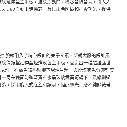
波紋延伸至主甲板，波紋湧動間，機芯若隱若現，引人入
Calibre 80自動上鍊機芯，兼具出色防磁和抗震功能，提供
Blue先鋒系列鏤空腕錶融入了精心設計的美學元素，新銳大膽的設計風
波紋從錶盤延伸至煙煤灰色主甲板，營造出一種超越塵世
光處理，在藍色錶盤映襯下熠熠生輝，與煙煤灰色分鐘刻度
針一同在雙面防眩藍寶石水晶玻璃鏡面呵護下，緩緩劃過
打造，採用旋入式底蓋和錶冠，搭配絲光打磨不鏽鋼錶帶
。