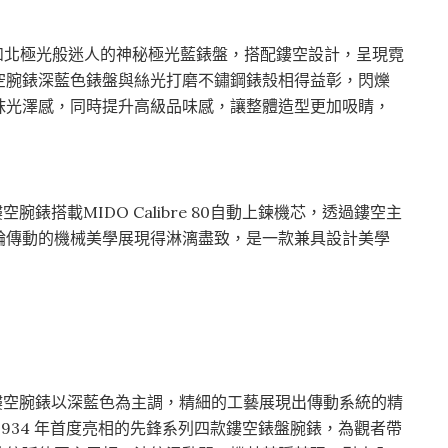
如北極光般迷人的神秘極光藍錶盤，搭配鏤空設計，呈現霓
空腕錶深藍色錶盤與絲光打磨不鏽鋼錶殼相得益彰，閃爍
抹光澤感，同時提升高級品味感，讓整體造型更加吸睛，
e先鋒系列鏤空腕錶搭載MIDO Calibre 80自動上鍊機芯，透過鏤空主
輪傳動的機械美學展現得淋漓盡致，是一款兼具設計美學
Blue先鋒系列鏤空腕錶以深藍色為主調，精細的工藝展現出傳動系統的精
934 年首度亮相的先鋒系列四款鏤空錶盤腕錶，為觀者帶