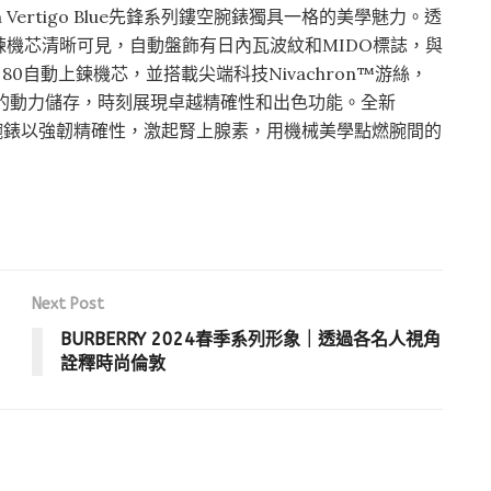
on Vertigo Blue先鋒系列鏤空腕錶獨具一格的美學魅力。透
機芯清晰可見，自動盤飾有日內瓦波紋和MIDO標誌，與
e 80自動上鍊機芯，並搭載尖端科技Nivachron™游絲，
的動力儲存，時刻展現卓越精確性和出色功能。全新
ue先鋒系列鏤空腕錶以強韌精確性，激起腎上腺素，用機械美學點燃腕間的
Next Post
BURBERRY 2024春季系列形象｜透過各名人視角
詮釋時尚倫敦