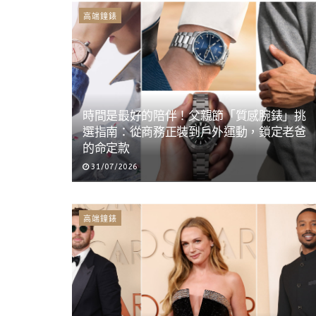
高端鐘錶
時間是最好的陪伴！父親節「質感腕錶」挑
選指南：從商務正裝到戶外運動，鎖定老爸
的命定款
31/07/2026
高端鐘錶