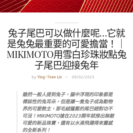
兔子尾巴可以做什麼呢…它就
是兔兔最重要的可愛擔當！｜
MIKIMOTO用雪白珍珠妝點兔
子尾巴迎接兔年
by
Ying-Tsen Lin
09/02/2023
雖然一般人提到兔子，腦中浮現的印象都是
標誌性的兔耳朵，但是讓一隻兔子成為動物
界的可愛教主，那毛絨蓬鬆的尾巴絕對功不
可沒！MIKIMOTO搶在2023開年就推出無敵
可愛的新品珠寶，還有以水滴飛濺得來靈感
的全新系列！