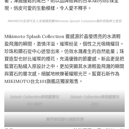
著；渾圓蓬鬆的尾巴，則以品牌經典的日本Akoya珍珠呈
現，俏皮可愛的生動模樣，令人愛不釋手。
MIKIMOTO全球代言人宋威龍佩戴Mikimoto Splash Collection胸針妝點紳士造型
Mikimoto Splash Collection 靈感源於晶瑩透亮的水滴輕
盈飛濺的瞬間，激情洋溢，璀璨紛呈，個性之光吸睛耀目。
珍珠和鑽石從中心迸發出來，仿效水濺產生的自然能量；珠
寶造型也好比璀璨的煙花，充滿優雅的節慶感。新品更是把
藍寶石點綴入原設計之中，更加突顯其水滴輕盈飛濺的瞬間
與寶石的層次感，細膩地映爍著耀眼光芒。藍寶石新作為
MIKIMOTO台北101旗艦店獨家販售。
Splash Collection珍珠藍寶石
Splash Collection珍珠藍寶石
鑽石墜鍊
鑽戒
南洋珍珠鑽石流線耳環