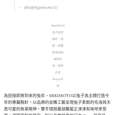
資料提供@MIKIMOTO
MIKIMOTO
兔子造型
胸針
，
純
銀，胡蘿
蔔為純銀
鍍粉紅
金，搭配
日本
Akoya珍
珠
為迎接即將到來的兔年，MIKIMOTO以兔子為主題打造今
年的專屬胸針。以品牌的金雕工藝呈現兔子柔軟的毛海與天
真可愛的無辜眼神，雙手環抱著胡蘿蔔正津津有味地享受