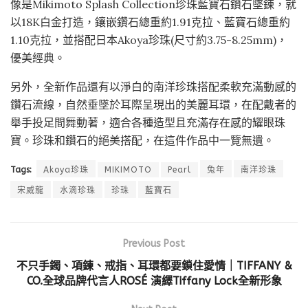
像是Mikimoto Splash Collection珍珠藍寶石鑽石墜鍊，就
以18K白金打造，鑲嵌鑽石總重約1.91克拉、藍寶石總重約
1.10克拉，並搭配日本Akoya珍珠(尺寸約3.75-8.25mm)，
優美經典。
另外，全新作品還有以淨白的南洋珍珠搭配柔軟充滿動感的
鑽石流線，自然垂墜於耳際呈現出的美麗耳環，在配戴者的
舉手投足間舞動著，適合各種造型且充滿存在感的耀眼珠
寶。珍珠和鑽石的絕美搭配，在這件作品中一覽無遺。
Tags:
Akoya珍珠
MIKIMOTO
Pearl
兔年
南洋珍珠
宋威龍
水滴珍珠
珍珠
藍寶石
Previous Post
不只手鐲、項鍊、戒指、耳環都要鎖住愛情｜TIFFANY &
CO.全球品牌代言人ROSÉ 演繹Tiffany Lock全新形象