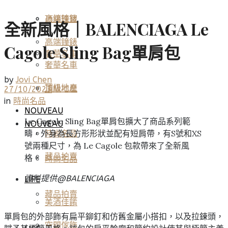
高端鐘錶
頂級珠寶
全新風格｜BALENCIAGA Le
高端鐘錶
Cagole Sling Bag單肩包
奢華名車
奢華名車
by
Jovi Chen
頂級地產
頂級地產
27/10/2023
in
時尚名品
NOUVEAU
Le Cagole Sling Bag單肩包擴大了商品系列範
NOUVEAU
疇，外身為長方形形狀並配有短肩帶，有S號和XS
時尚名品
號兩種尺寸，為 Le Cagole 包款帶來了全新風
藏品拍賣
格。
時尚名品
資料提供@
BALENCIAGA
LIFE
藏品拍賣
美酒佳餚
單肩包的外部飾有扁平鉚釘和仿舊金屬小搭扣，以及拉鍊頭，
空間傢飾