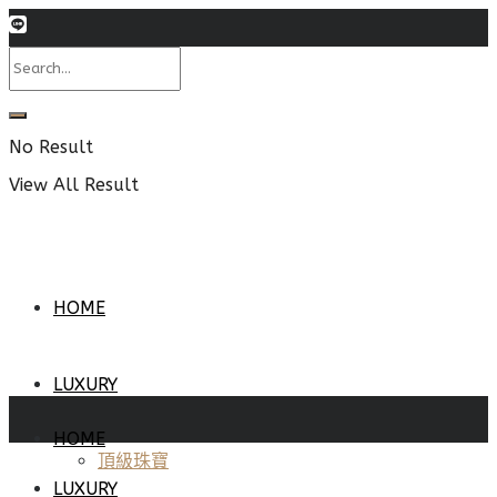
No Result
View All Result
HOME
LUXURY
HOME
頂級珠寶
LUXURY