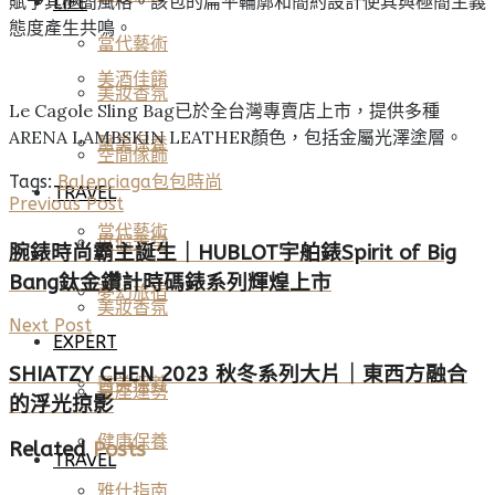
賦予其極簡風格。該包的扁平輪廓和簡約設計使其與極簡主義
LIFE
態度產生共鳴。
當代藝術
美酒佳餚
美妝香氛
Le Cagole Sling Bag已於全台灣專賣店上市，提供多種
ARENA LAMBSKIN LEATHER顏色，包括金屬光澤塗層。
醫美保養
空間傢飾
Tags:
Balenciaga
包包
時尚
TRAVEL
Previous Post
當代藝術
度假天堂
腕錶時尚霸主誕生｜HUBLOT宇舶錶Spirit of Big
Bang鈦金鑽計時碼錶系列輝煌上市
夢幻旅宿
美妝香氛
Next Post
EXPERT
SHIATZY CHEN 2023 秋冬系列大片｜東西方融合
醫美保養
星座運勢
的浮光掠影
健康保養
Related
Posts
TRAVEL
雅仕指南