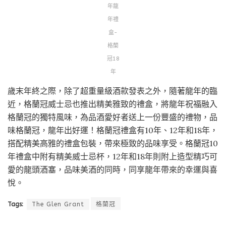
年龍
年禮
盒-
格蘭
冠18
年
歲末年終之際，除了超重量級酒款發表之外，隨著龍年的臨
近，格蘭冠威士忌也推出精美雅致的禮盒，將龍年祝福融入
格蘭冠的獨特風味，為品酒愛好者送上一份豐盛的禮物，品
味格蘭冠，龍年出好運！格蘭冠禮盒有10年、12年和18年，
搭配精美高雅的禮盒包裝，帶來極致的品味享受。格蘭冠10
年禮盒中附有精美威士忌杯，12年和18年則附上造型精巧可
愛的龍頭酒塞，品味美酒的同時，同享龍年帶來的幸運與喜
悅。
Tags:
The Glen Grant
格蘭冠