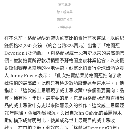
場視訊連
線，親自與
來賓們分享
70年故事
在不久前，格蘭冠釀酒廠與蘇富比拍賣行首次嘗試，以破紀
錄價格81,250 英鎊 （約合台幣325萬元）出售了「格蘭冠
Devotion 1號酒瓶」，創格蘭冠威士忌有史以來的最高銷售
價。並將拍賣所得款項捐贈予蘇格蘭皇家林業協會，以支援
對斯佩賽產區當地的林地保育。蘇富比拍賣行全球烈酒負責
人 Jonny Fowle 表示：「此次拍賣結果將格蘭冠推向了收
藏價值的最高峰，此前只有極少數酒廠能達至這水平。」他
指出：「這款威士忌體現了威士忌收藏中多個重要面向：品
質、稀有性、年份。最重要的是，它是由格蘭冠酒廠直接出
品的威士忌當中有史以來陳釀最久的傑作。這款威士忌歷經
70年陳釀，色澤極緻深沉，與出自John Galvin的華麗輕木
雕結構形成鮮明對比，使其成為世上最矚目的威士忌收
藏。」在首拍之後，剩餘的六瓶「格蘭冠Devotion70年」