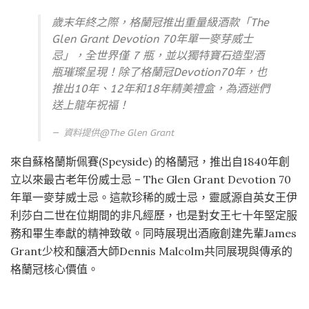
歲末年終之際，格蘭冠推出重量級酒款「The
Glen Grant Devotion 70年單一麥芽威士
忌」，全世界僅 7 瓶，並以獨特寶石造型酒
瓶璀璨呈現！除了格蘭冠Devotion70年，也
推出10年、12年和18年精美禮盒，為酒迷們
送上龍年祝福！
資料提供@
The Glen Grant
來自蘇格蘭斯佩賽(Speyside) 的格蘭冠，推出自1840年創
立以來最古老年份威士忌 – The Glen Grant Devotion 70
年單一麥芽威士忌。這款珍稀的威士忌，靈感源自英女王伊
利莎白二世在位期間的非凡經歷，也是對女王七十年堅定服
務和畢生奉獻的精神致敬。同時展現出酒廠創建先輩James
Grant少校和釀酒大師Dennis Malcolm共同展現與傳承的
格蘭冠核心價值。