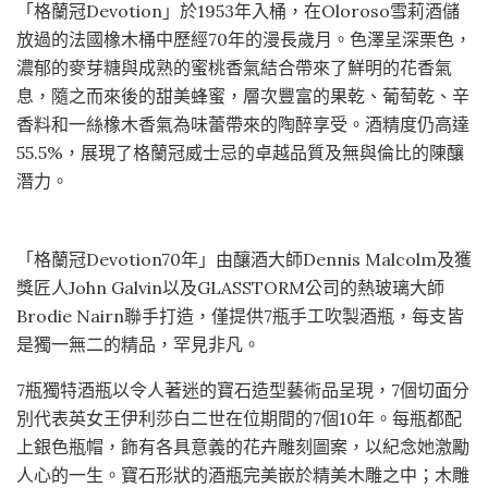
「格蘭冠Devotion」於1953年入桶，在Oloroso雪莉酒儲
放過的法國橡木桶中歷經70年的漫長歲月。色澤呈深栗色，
濃郁的麥芽糖與成熟的蜜桃香氣結合帶來了鮮明的花香氣
息，隨之而來後的甜美蜂蜜，層次豐富的果乾、葡萄乾、辛
香料和一絲橡木香氣為味蕾帶來的陶醉享受。酒精度仍高達
55.5%，展現了格蘭冠威士忌的卓越品質及無與倫比的陳釀
潛力。
「格蘭冠Devotion70年」由釀酒大師Dennis Malcolm及獲
獎匠人John Galvin以及GLASSTORM公司的熱玻璃大師
Brodie Nairn聯手打造，僅提供7瓶手工吹製酒瓶，每支皆
是獨一無二的精品，罕見非凡。
7瓶獨特酒瓶以令人著迷的寶石造型藝術品呈現，7個切面分
別代表英女王伊利莎白二世在位期間的7個10年。每瓶都配
上銀色瓶帽，飾有各具意義的花卉雕刻圖案，以紀念她激勵
人心的一生。寶石形狀的酒瓶完美嵌於精美木雕之中；木雕