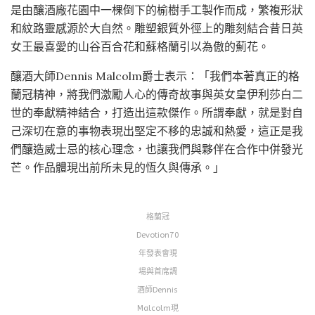
是由釀酒廠花園中一棵倒下的榆樹手工製作而成，繁複形狀
和紋路靈感源於大自然。雕塑銀質外徑上的雕刻結合昔日英
女王最喜愛的山谷百合花和蘇格蘭引以為傲的薊花。
釀酒大師Dennis Malcolm爵士表示：「我們本著真正的格
蘭冠精神，將我們激勵人心的傳奇故事與英女皇伊利莎白二
世的奉獻精神結合，打造出這款傑作。所謂奉獻，就是對自
己深切在意的事物表現出堅定不移的忠誠和熱愛，這正是我
們釀造威士忌的核心理念，也讓我們與夥伴在合作中併發光
芒。作品體現出前所未見的恆久與傳承。」
格蘭冠
Devotion70
年發表會現
場與首席調
酒師Dennis
Malcolm現