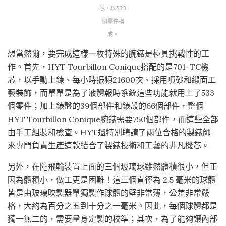
芯，以533
個零件構
成。
想當然爾，要完成這樣一枚特殊的腕錶是極具挑戰性的工
作。首先，HYT Tourbillon Conique搭配的是701-TC機
芯，以手動上鍊、每小時振頻21600次、採用噴砂和緞面工
藝裝飾，而單單是為了液體報時系統這些功能就用上了533
個零件；加上錶盤的39個部件和錶殼的66個部件，整個
HYT Tourbillon Conique腕錶需要750個部件，而這些全部
由手工組裝和檢查。HYT還特別聘請了兩位合格的製錶師
來專門負責生產這款結合了製錶技術和工藝的非凡機芯。
另外，在陀飛輪裝置上面的三個玻璃球雖然體積很小，但正
因為體積小，做工更是困難！這三個直徑為 2.5 毫米的球體
皆是由玻璃吹製器單獨製作球體的壁非常薄，公差非常嚴
格，大約為百分之五到十分之一毫米。因此，每個球體都是
獨一無二的，需要量身定製的校準；其次，為了能夠讓內部