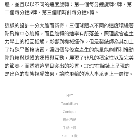
體，並且以以不同的速度旋轉：第一個每分鐘旋轉4轉，第
二個每分鐘5轉，第三個順時針每分鐘6轉。
這樣的設計十分大膽而新奇，三個球體以不同的速度環繞著
陀飛輪中心旋轉，而且旋轉的速率有所落差，照理說會產生
力學上的相互牴觸，影響到機械運作。但是製錶師為其加上
了特殊平衡輪裝置，讓四個發條盒產生的能量能夠順利推動
陀飛輪與球體的運轉與互動，展現了非凡的穩定性以及完美
的節奏，而透過這醒目突出的設置，HYT在腕錶上呈現的
是出色的動態視覺效果，讓陀飛輪的迷人丰采更上一層樓。
HYT
Tourbillon
Conique
搭配的是
手動上鍊
701-TC機