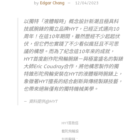
by
Edgar Chang
12/04/2023
以獨特「液體報時」概念設計新潮且極具科
技感腕錶的獨立品牌HYT，已經正式邁向10
周年！在這10年期間，雖然歷經不少起起伏
伏，但它們也實踐了不少看似瘋狂且不可思
議的構想。而為了紀念這10年來的成就，
HYT首度創作陀飛輪腕錶－與極富盛名的製錶
大師Eric Coudray合作，將他構思製作的獨
特錐形陀飛輪安裝在HYT的液體報時腕錶上，
象徵著HYT擅長的結合創新與傳統製錶技藝，
也帶來絕無僅有的獨特機械美學。
資料提供@HYT
HYT首款搭
載陀飛輪設
計的腕錶：