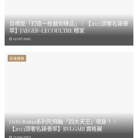
目標是「打造一枚藝術臻品」｜【2023頂奢名錶薈
萃】JAEGER-LECOULTRE 積家
22/07/2025
高端鐘錶
Octo Roma系列陀飛輪「四大天王」現身！｜
【2023頂奢名錶薈萃】BVLGARI 寶格麗
11/04/2023