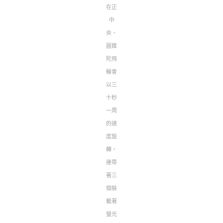
在正
中
央，
圓錐
陀飛
輪會
以三
十秒
一周
的速
度旋
轉，
連帶
著三
個裝
載著
螢光