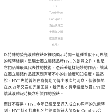
HYT
Tourbillon
Conique，
為品牌成立
十周年之際
推出的重要
作品。
以特殊的螢光液體在錶盤裡頭顯示時間－這種看似不可思議
的報時結構，是瑞士獨立製錶品牌HYT的創意之作，也是
它們品牌最具代表性的技術，憑藉著這樣絕妙的作品，讓其
在獨立製錶作品藏家間有著不小的討論度和知名度。雖然
說，HYT先前曾經在疫情期間傳出破產的消息，但很快地
在2021年又宣布光榮回歸，我們也才有幸繼續欣賞HYT延
續其液體報時概念所製作的腕錶。
而好不容易，HYT今年已經堂堂邁入成立10周年的光榮時
刻，HYT特別找來知名的德國製錶大師Eric Coudray合