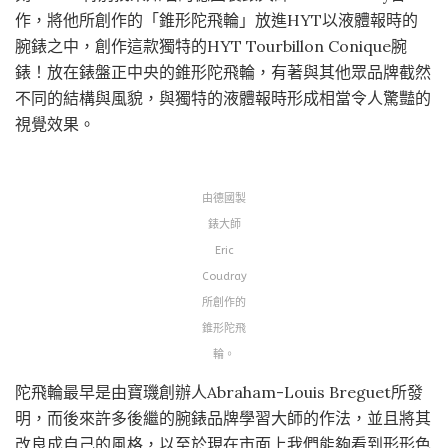
作，將他所創作的「錐形陀飛輪」放進HYT以液體報時的
腕錶之中，創作這款獨特的HYT Tourbillon Conique腕
錶！放在錶盤正中央的錐形陀飛輪，有著與其他眾品牌截然
不同的結構與風貌，與獨特的液體報時形成相當令人驚豔的
視覺效果。
由德國製
錶大師
Eric
Coudray
所創作的
錐形陀飛
輪。
陀飛輪最早是由寶璣創辦人Abraham-Louis Breguet所發
明，而後來許多後繼的腕錶品牌學習大師的作法，並且將其
改良成自己的風格，以至於現在市面上我們能夠看到形形色