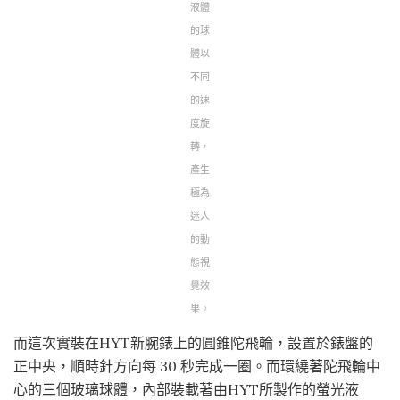
液體
的球
體以
不同
的速
度旋
轉，
產生
極為
迷人
的動
態視
覺效
果。
而這次實裝在HYT新腕錶上的圓錐陀飛輪，設置於錶盤的
正中央，順時針方向每 30 秒完成一圈。而環繞著陀飛輪中
心的三個玻璃球體，內部裝載著由HYT所製作的螢光液