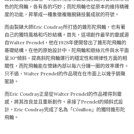
色的陀飛輪，各有各的巧妙；而陀飛輪也從原本的維持精確
度的功能，昇華成一種象徵複雜腕錶技藝成就的符號。
而由製錶大師Eric Coudray所打造的錐形陀飛輪，也有著
自己的獨特風格和巧妙結構。首先，這項創作最早的靈感源
自Walter Prendel，他在1928年便開發出了錐形陀飛輪的
基礎結構。在他的原始設計中，陀飛輪和遊絲元件與水平面
呈30°傾斜，提高斜陀飛輪運行的穩定性和規律性方面的相
關性，而陀飛輪能在懷錶內部以每六分鐘一圈的效率運作。
只不過，Walter Prendel的作品現在在市面上以幾乎銷聲
匿跡。
而Eric Coudray正是從Walter Prendel的作品裡得到靈
感，將其改良並且重新創作。承接了Prendel的傾斜式設
計，Eric Coudray完成了名為「Cônillon」的獨特錐形陀
飛輪。