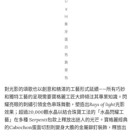
Li
g
ht
象
牙
蛋
白
色
肩
背
包
對光影的頌歌也以創意和精湛的工藝形式延續——所有巧妙
和獨特工藝的呈現需要寶格麗工匠大師傾注其專業知識。閃
耀亮眼的刺繡引領金色串珠舞動，塑造出
Rays of light
光影
效果；超過20,000顆水晶以結合珠寶工法的「水晶閃耀工
藝」在多種
Serpenti
包款上釋放出迷人的光芒。寶格麗經典
的Cabochon蛋面切割則變身大膽的金屬鉚釘裝飾，釋放出