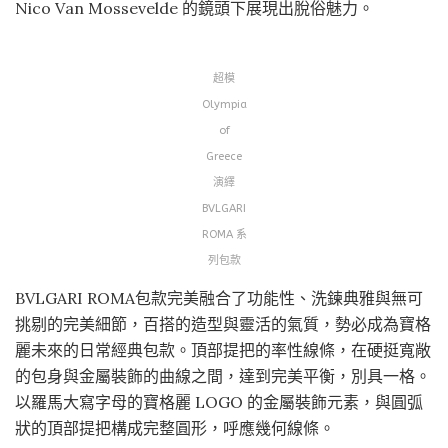
Nico Van Mossevelde 的鏡頭下展現出脫俗魅力。
超模
Olympia
of
Greece
演繹
BVLGARI
ROMA 系
列包款
BVLGARI ROMA包款完美融合了功能性、洗鍊典雅與無可
挑剔的完美細節，百搭的造型與靈活的氣質，勢必成為寶格
麗未來的日常經典包款。頂部提把的率性線條，在硬挺寬敞
的包身與金屬裝飾的曲線之間，達到完美平衡，別具一格。
以羅馬大寫字母的寶格麗 LOGO 的金屬裝飾元素，與圓弧
狀的頂部提把構成完整圓形，呼應幾何線條。