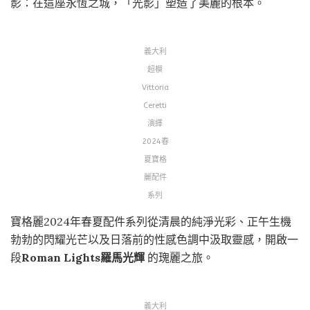
影：在這座永恆之城，「光影」塑造了美麗的根本。
義大利
超模
Vittoria
Ceretti
演繹
2024春
夏寶格
麗配件
系列
寶格麗2024年春夏配件系列從清晨的純淨光彩、正午生機
勃勃的閃耀光芒以及日落前的性感色調中汲取靈感，開啟一
段
Roman Lights羅馬光輝
的瑰麗之旅。
義大利