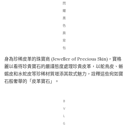
閃
耀
黑
色
肩
背
包
身為珍稀皮革的珠寶商 (Jeweller of Precious Skin)，寶格
麗以看待珍貴寶石的嚴謹態度處理珍貴皮革，以鴕鳥皮、蜥
蜴皮和水蛇皮等珍稀材質增添其款式魅力，詮釋這些宛如寶
石般奢華的「皮革寶石」。
B
V
L
G