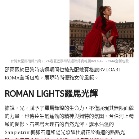
台灣女星邵雨薇出席2024春夏巴黎時裝週演繹寶格麗BVLGARI ROMA全新包款
邵雨薇於巴黎時裝週期間也搶先配戴寶格麗BVLGARI
ROMA全新包款，展現時尚優雅女伶風範。
ROMAN LIGHTS羅馬光輝
據說，光，賦予了
羅馬
輝煌的生命力，不僅展現其無限面貌
的力量，也傳達生氣蓬勃的精神與獨特的氛圍。台伯河上精
緻的倒影、石灰岩大理石的自然光澤、露水沾濕的
Sanpietrini鵝卵石道和陽光照耀杜鵑花於街道的點點光