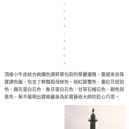
L
G
A
R
I
R
O
M
A
頂級小牛皮結合絢爛色調昇華包款的華麗優雅，靈感來自珠
寶調色盤，包含了鮮豔祖母綠色、桃紅碧璽色、番紅花琥珀
色、霧灰蛋白石色、象牙蛋白石色、甘草石榴石色、銀色與
黑色，無不展現出寶格麗身為彩寶藝術大師的匠心巧思。