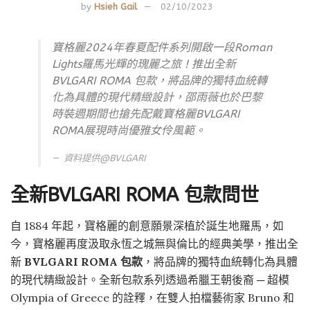
by
Hsieh Gail
02/10/2023
寶格麗2024年春夏配件系列開啟一段Roman
Lights羅馬光輝的瑰麗之旅 ! 推出全新
BVLGARI ROMA 包款，將品牌的獨特血統轉
化為具體的現代精緻設計，邵雨薇也於巴黎
時裝週期間也搶先配戴寶格麗BVLGARI
ROMA展現時尚優雅女伶風範。
資料提供@
BVLGARI
全新BVLGARI ROMA 包款問世
自 1884 年起，寶格麗的創意願景深植於誕生地羅馬，如
今，寶格麗再度汲取永恆之城無與倫比的經典美學，推出全
新
BVLGARI ROMA 包款
，將品牌的獨特血統轉化為具體
的現代精緻設計。全新包款系列透過希臘王朝後裔 ─ 超模
Olympia of Greece 的詮釋，在雙人拍檔藝術家 Bruno 和