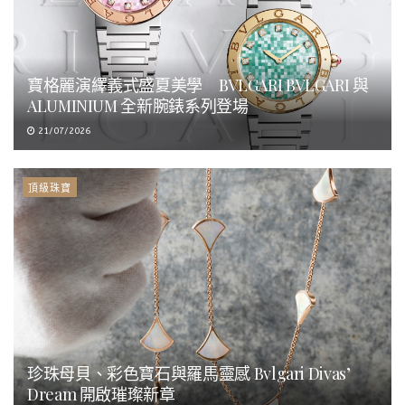
寶格麗演繹義式盛夏美學 BVLGARI BVLGARI 與
ALUMINIUM 全新腕錶系列登場
21/07/2026
頂級珠寶
珍珠母貝、彩色寶石與羅馬靈感 Bvlgari Divas’
Dream 開啟璀璨新章