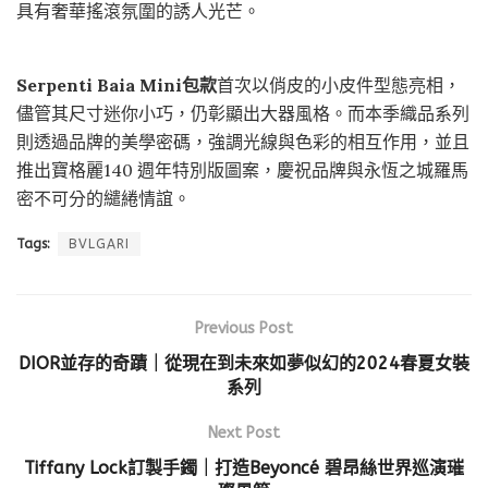
具有奢華搖滾氛圍的誘人光芒。
Serpenti Baia Mini包款
首次以俏皮的小皮件型態亮相，
儘管其尺寸迷你小巧，仍彰顯出大器風格。而本季織品系列
則透過品牌的美學密碼，強調光線與色彩的相互作用，並且
推出寶格麗140 週年特別版圖案，慶祝品牌與永恆之城羅馬
密不可分的繾綣情誼。
Tags:
BVLGARI
Previous Post
DIOR並存的奇蹟｜從現在到未來如夢似幻的2024春夏女裝
系列
Next Post
Tiffany Lock訂製手鐲｜打造Beyoncé 碧昂絲世界巡演璀