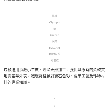
超模
Olympia
of
Greece
演繹
BVLGARI
ROMA 系
列包款
包款選用頂級小牛皮，經過天然加工，強化其原有的柔軟質
地與奢華外表，體現寶格麗對寶石色彩、皮革工藝及珍稀材
料的專業知識。
B
V