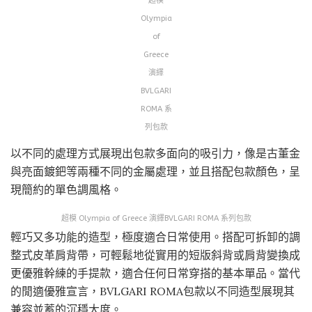
超模
Olympia
of
Greece
演繹
BVLGARI
ROMA 系
列包款
以不同的處理方式展現出包款多面向的吸引力，像是古董金
與亮面鍍鈀等兩種不同的金屬處理，並且搭配包款顏色，呈
現簡約的單色調風格。
超模 Olympia of Greece 演繹BVLGARI ROMA 系列包款
輕巧又多功能的造型，極度適合日常使用。搭配可拆卸的調
整式皮革肩背帶，可輕鬆地從實用的短版斜背或肩背變換成
更優雅幹練的手提款，適合任何日常穿搭的基本單品。當代
的閒適優雅宣言，BVLGARI ROMA包款以不同造型展現其
兼容並蓄的沉穩大度。