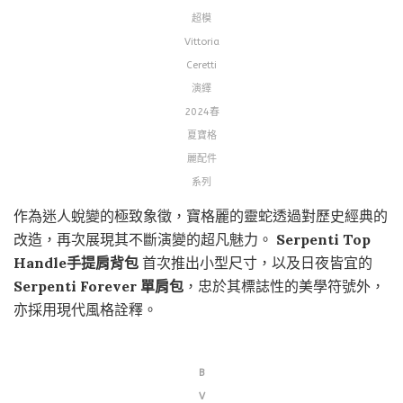
超模
Vittoria
Ceretti
演繹
2024春
夏寶格
麗配件
系列
作為迷人蛻變的極致象徵，寶格麗的靈蛇透過對歷史經典的
改造，再次展現其不斷演變的超凡魅力。
Serpenti Top
Handle手提肩背包
首次推出小型尺寸，以及日夜皆宜的
Serpenti Forever 單肩包
，忠於其標誌性的美學符號外，
亦採用現代風格詮釋。
B
V