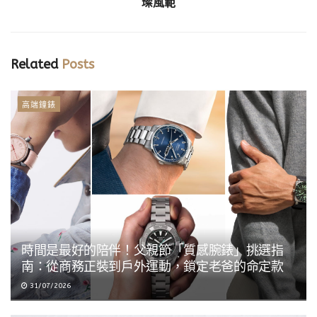
璨風範
Related
Posts
高端鐘錶
時間是最好的陪伴！父親節「質感腕錶」挑選指
南：從商務正裝到戶外運動，鎖定老爸的命定款
31/07/2026