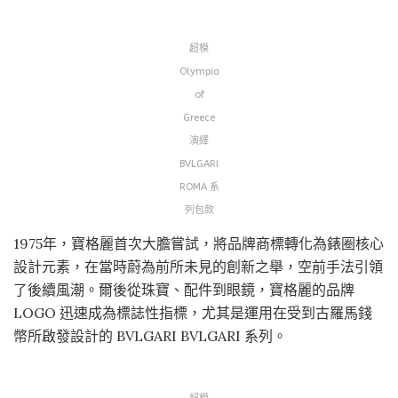
超模
Olympia
of
Greece
演繹
BVLGARI
ROMA 系
列包款
1975年，寶格麗首次大膽嘗試，將品牌商標轉化為錶圈核心
設計元素，在當時蔚為前所未見的創新之舉，空前手法引領
了後續風潮。爾後從珠寶、配件到眼鏡，寶格麗的品牌
LOGO 迅速成為標誌性指標，尤其是運用在受到古羅馬錢
幣所啟發設計的 BVLGARI BVLGARI 系列。