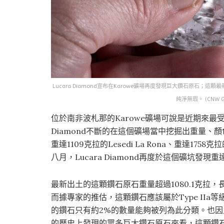
Lucara Diamond宣布在Karowe礦場再度發現巨大鑽石原石；這顆
純淨無瑕。 (CNW Gro
位於南非波札那的Karowe礦場可說是近期來最
Diamond不斷的在這個礦場當中挖掘出重量、
重達1109克拉的Lesedi La Rona、重達17
八月，Lucara Diamond再度於這個礦坑發現重
最新出土的這顆鑽石原石重量超過1080.1克拉，長寬高分
而據專家的推估，這顆鑽石應該屬於Type II
的鑽石只有約2%的數量能夠被列為此分類。也
的歷史上發現的眾多巨大鑽石原石來看，這顆鑽