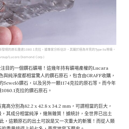
最新發現的原石重達1080.1克拉，據專家分析估計，其屬於極為罕見的Type IIa等級，
up/Lucara Diamond Corp.)
受注目的一個鑽石礦場！這幾年持有礦場產權的Lucara
顏色與純淨度都相當驚人的鑽石原石，包含由GRAFF收購，
58克拉的Sewelô鑽石，以及另外一顆1174克拉的原石等。而今年
達1080.1克拉的鑽石原石。
別為82.2 x 42.8 x 34.2 mm，可謂相當的巨大，
a等級，其成分相當純淨，幾無雜質！據統計，全世界已出土
因此，這顆原石的出土可說是又一次重大的斬獲！而從人類
石的重量排得上前七名，再度地寫下歷史。