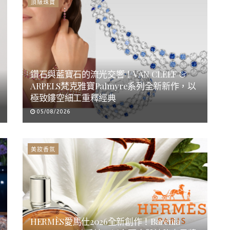
頂級珠寶
鑽石與藍寶石的流光交響！VAN CLEEF &
ARPELS梵克雅寶Palmyre系列全新新作，以
極致鏤空細工重釋經典
05/08/2026
美妝香氛
HERMÈS愛馬仕2026全新創作！Barénia