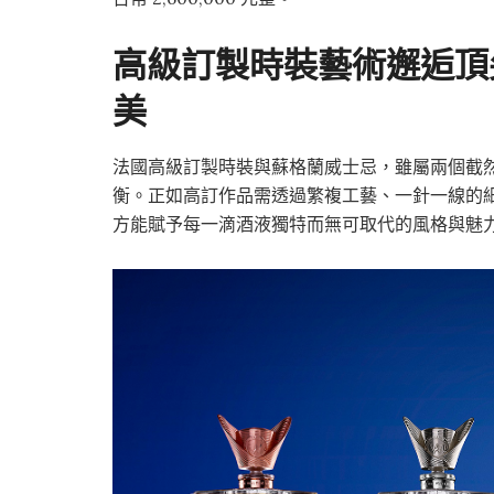
高級訂製時裝藝術邂逅頂
美
法國高級訂製時裝與蘇格蘭威士忌，雖屬兩個截
衡。正如高訂作品需透過繁複工藝、一針一線的
方能賦予每一滴酒液獨特而無可取代的風格與魅