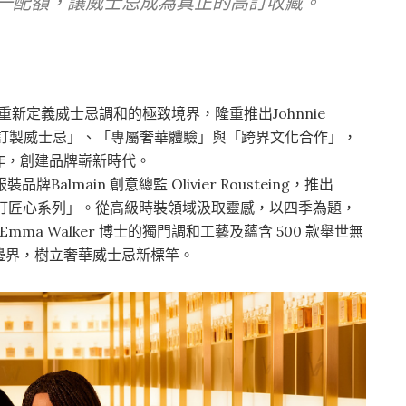
唯一配額，讓威士忌成為真正的高訂收藏。
 再次重新定義威士忌調和的極致境界，隆重推出Johnnie
合「私人訂製威士忌」、「專屬奢華體驗」與「跨界文化合作」，
作，創建品牌嶄新時代。
裝品牌Balmain 創意總監 Olivier Rousteing，推出
Rousteing「高訂匠心系列」。從高級時裝領域汲取靈感，以四季為題，
Emma Walker 博士的獨門調和工藝及蘊含 500 款舉世無
邊界，樹立奢華威士忌新標竿。