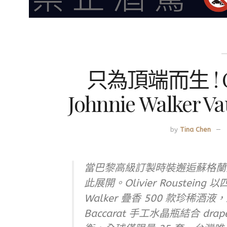
只為頂端而生 ! Oli
Johnnie Walke
by
Tina Chen
當巴黎高級訂製時裝邂逅蘇格蘭
此展開。Olivier Roustei
Walker 疊香 500 款珍稀酒液，封
Baccarat 手工水晶瓶結合 