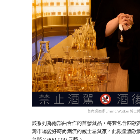
首席調酒師 Emma Walker 博士與
該系列為兩部曲合作的首發藏品，每套包含四款高級
灣市場愛好時尚潮流的威士忌藏家。此限量酒款
台幣 2,600,000 元整。