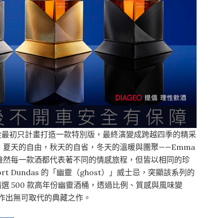
程。從最初只計畫打造一款特別版，最終演變成跨越四季的精采
夏天的自由，秋天的自省，冬天的溫暖與團聚——Emma
雖然每一款酒都代表著不同的情感旅程，但皆以相同的珍
rt Dundas 的「幽靈（ghost）」威士忌，突顯該系列的
t 中精選 500 款高年份幽靈酒桶，透過比例、質感與風味變
，製作出無可取代的典藏之作。