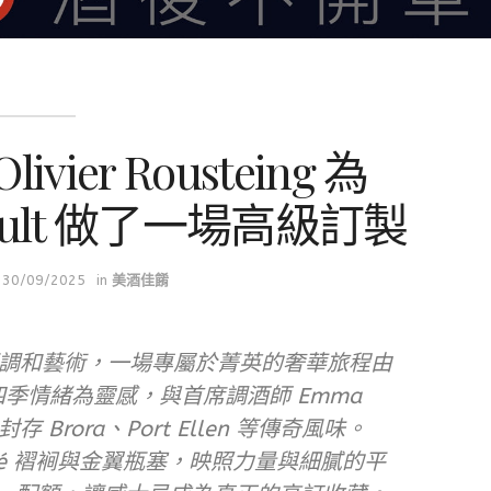
vier Rousteing 為
r Vault 做了一場高級訂製
30/09/2025
in
美酒佳餚
調和藝術，一場專屬於菁英的奢華旅程由
ng 以四季情緒為靈感，與首席調酒師 Emma
存 Brora、Port Ellen 等傳奇風味。
drapé 褶裥與金翼瓶塞，映照力量與細膩的平