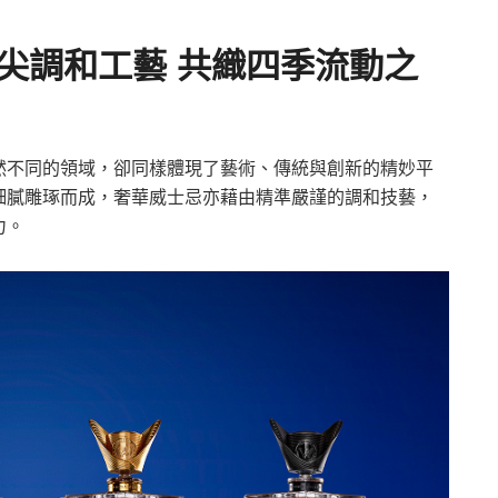
尖調和工藝 共織四季流動之
然不同的領域，卻同樣體現了藝術、傳統與創新的精妙平
細膩雕琢而成，奢華威士忌亦藉由精準嚴謹的調和技藝，
力。