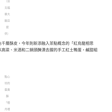
（台
北福
華大
飯店
提
供）
色千層酥皮，今年則新添融入茶點概念的「紅烏龍相思
以高粱、米酒和二鍋頭醃漬去腥的手工紅土鴨蛋，鹹甜組
點心
坊的
蛋黃
酥
「橙
月禮