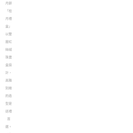
月餅
「桂
月禮
盒」
以雙
層紅
絲絨
珠寶
盒設
計，
高雅
別緻
的造
型是
送禮
首
選。