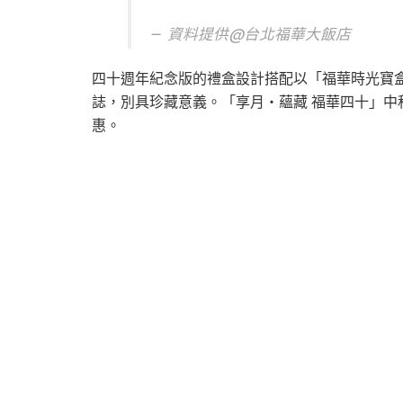
資料提供@台北福華大飯店
四十週年紀念版的禮盒設計搭配以「福華時光寶
誌，別具珍藏意義。「享月‧蘊藏 福華四十」中
惠。