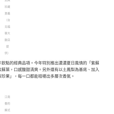
別具
珍藏
意義
（台
北福
華大
飯店
提
供）
年欽點的經典品項。今年特別推出濃濃夏日風情的「紫蘇
紫蘇葉，口感酸甜清爽。另外還有以土鳳梨為基底、加入
梨珍果」，每一口都能咀嚼出多層次香氣。
江南
春的
蘇式