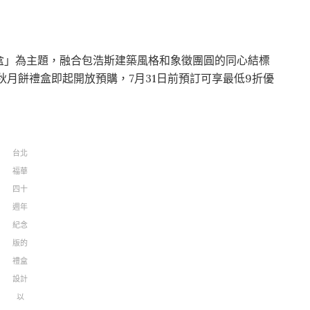
盒」為主題，融合包浩斯建築風格和象徵團圓的同心結標
秋月餅禮盒即起開放預購，7月31日前預訂可享最低9折優
台北
福華
四十
週年
紀念
版的
禮盒
設計
以