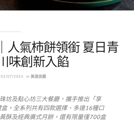
｜人氣柿餅領銜 夏日青
川味創新入餡
01/07/2024
in
美酒佳餚
珠坊及點心坊三大餐廳，攜手推出「享
禮盒，全系列共有四款選擇、多達16種口
黃酥及經典廣式月餅，還有限量僅700盒