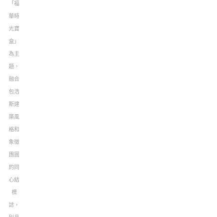
「福
華時
光寶
盒」
為主
題，
融合
包浩
斯建
築風
格和
象徵
團圓
的同
心結
標
誌，