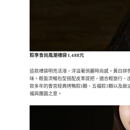
粽享食尚風潮禮袋
1,488
元
這款禮袋明亮活潑，洋溢著俏麗時尚感。黃白拼
味。輕盈流暢包型搭配皮革提把，適合輕旅行、
款多年的香宮經典烤鴨粽1顆、五福粽3顆以及麻
福與團圓之意。