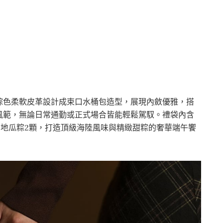
棕色柔軟皮革設計成束口水桶包造型，展現內斂優雅，搭
風範，無論日常通勤或正式場合皆能輕鬆駕馭。禮袋內含
.O地瓜粽2顆，打造頂級海陸風味與精緻甜粽的奢華端午饗