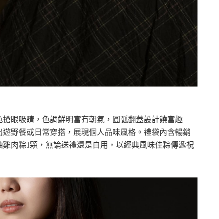
色搶眼吸睛，色調鮮明富有朝氣，圓弧翻蓋設計饒富趣
出遊野餐或日常穿搭，展現個人品味風格。禮袋內含暢銷
油雞肉粽1顆，無論送禮還是自用，以經典風味佳粽傳遞祝