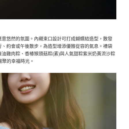
愜意悠然的氛圍。內襯束口設計可打成蝴蝶結造型，散發
行、約會或午後散步，為造型增添優雅從容的氣息。禮袋
油雞肉粽、香椿猴頭菇粽(素)與人氣甜粽紫米奶黃流沙粽
團聚的幸福時光。