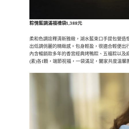
粽情藍調滿福禮袋
1,388
元
柔和色調詮釋清新雅緻，湖水藍束口手提包營造
出低調俏麗的精緻感。包身輕盈，很適合輕便出
內含暢銷款多年的香宮經典烤鴨粽、五福粽以及麻
(素)各1顆，端節祝福，一袋滿足，闔家共度溫馨