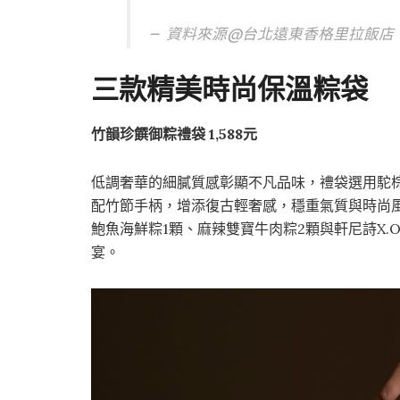
資料來源@
台北遠東香格里拉飯店
三款精美時尚保溫粽袋
竹韻珍饌御粽禮袋
1,588
元
低調奢華的細膩質感彰顯不凡品味，禮袋選用駝
配竹節手柄，增添復古輕奢感，穩重氣質與時尚
鮑魚海鮮粽1顆、麻辣雙寶牛肉粽2顆與軒尼詩X
宴。