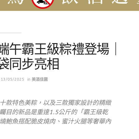
端午霸王級粽禮登場｜
袋同步亮相
13/05/2025
in
美酒佳餚
十款特色美粽，以及三款獨家設計的精緻
矚目的新品是重達1.5公斤的「霸王級乾
燒鮑魚搭配脆皮燒肉、蜜汁火腿等奢華內