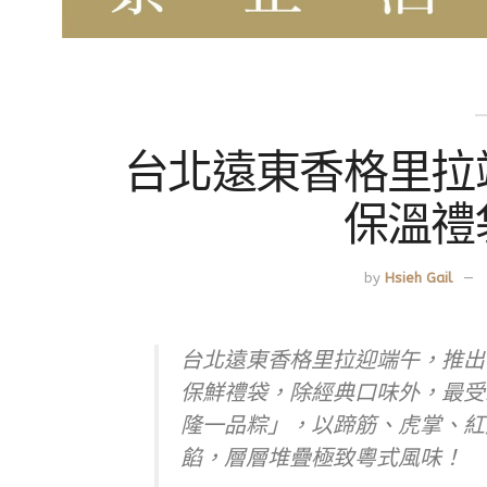
台北遠東香格里拉
保溫禮
by
Hsieh Gail
台北遠東香格里拉迎端午，推出
保鮮禮袋，除經典口味外，最受
隆一品粽」，以蹄筋、虎掌、紅
餡，層層堆疊極致粵式風味！