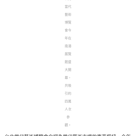
當代
藝術
博覽
會今
年在
南港
展覽
館盛
大開
幕，
共吸
引約
四萬
人次
參
觀。