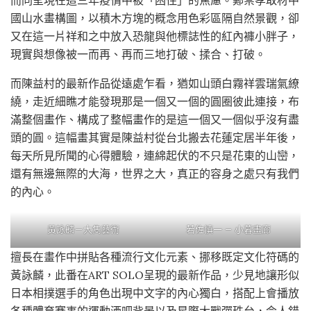
國山水畫構圖，以積木方塊的概念用色彩區隔自然景觀，卻
又在這一片祥和之中放入恐龍與他標誌性的紅內褲小胖子，
現實與想像被一而再、再而三地打破、揉合、打破。
而陳益村的最新作品從遠處乍看，猶如山頭白霧祥雲瑞氣繚
繞，走近細瞧才能發現那是一個又一個的圓圈彼此連接，布
滿整個畫作、構成了整幅畫作的是這一個又一個似乎沒有盡
頭的圓。這幅畫其實是陳益村從台北搬去花蓮定居半年後，
每天所見所聞的心得體驗，連綿起伏的不只是花東的山巒，
還有無邊無際的大海，世界之大，真正的容身之處只有我們
的內心。
黃詠麟－大雋藝術
若佐慎一 — 小暮畫廊
擅長在畫作中拼貼各種流行文化元素、挪移既定文化符碼的
黃詠麟，此番在ART SOLO呈現的最新作品，少見地讓形似
日本相撲選手的角色出現中文字的內心獨白，搭配上會播放
各種體育賽事的運動酒吧背景以及星際大戰彈珠台，令人錯