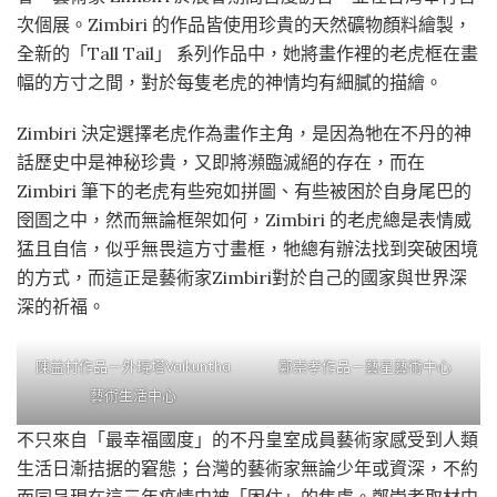
次個展。Zimbiri 的作品皆使用珍貴的天然礦物顏料繪製，
全新的「Tall Tail」 系列作品中，她將畫作裡的老虎框在畫
幅的方寸之間，對於每隻老虎的神情均有細膩的描繪。
Zimbiri 決定選擇老虎作為畫作主角，是因為牠在不丹的神
話歷史中是神秘珍貴，又即將瀕臨滅絕的存在，而在
Zimbiri 筆下的老虎有些宛如拼圖、有些被困於自身尾巴的
囹圄之中，然而無論框架如何，Zimbiri 的老虎總是表情威
猛且自信，似乎無畏這方寸畫框，牠總有辦法找到突破困境
的方式，而這正是藝術家Zimbiri對於自己的國家與世界深
深的祈福。
陳益村作品－外琨塔Vaikuntha
鄭崇孝作品－藝星藝術中心
藝術生活中心
不只來自「最幸福國度」的不丹皇室成員藝術家感受到人類
生活日漸拮据的窘態；台灣的藝術家無論少年或資深，不約
而同呈現在這三年疫情中被「困住」的焦慮。鄭崇孝取材中