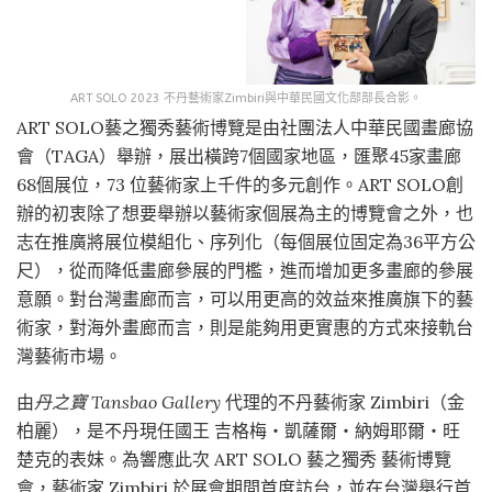
ART SOLO 2023 不丹藝術家Zimbiri與中華民國文化部部長合影。
ART SOLO藝之獨秀藝術博覽是由社團法人中華民國畫廊協
會（TAGA）舉辦，展出橫跨7個國家地區，匯聚45家畫廊
68個展位，73 位藝術家上千件的多元創作。ART SOLO創
辦的初衷除了想要舉辦以藝術家個展為主的博覽會之外，也
志在推廣將展位模組化、序列化（每個展位固定為36平方公
尺），從而降低畫廊參展的門檻，進而增加更多畫廊的參展
意願。對台灣畫廊而言，可以用更高的效益來推廣旗下的藝
術家，對海外畫廊而言，則是能夠用更實惠的方式來接軌台
灣藝術市場。
由
丹之寶 Tansbao Gallery
代理的不丹藝術家 Zimbiri（金
柏麗），是不丹現任國王 吉格梅‧凱薩爾‧納姆耶爾‧旺
楚克的表妹。為響應此次 ART SOLO 藝之獨秀 藝術博覽
會，藝術家 Zimbiri 於展會期間首度訪台，並在台灣舉行首