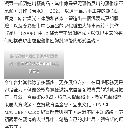
觀眾一起製造出藝術品，其中像是采泥藝術展出的藝術家董
承濂，其作《若水》（2021）以逾十萬片手工製的鏡面馬
賽克，結合燈光、律動和音樂，營造出一個沉浸式冥想體
驗；以及尊彩藝術中心展出的現代雕塑大師李再鈐，其作
《品》（2008）由 12 條大型不鏽鋼組成，以低限主義的幾
何結構表現出雕塑藝術回歸純粹後的形式基礎。
藝術家村上隆除了展出最新作
品，也無預警現身kaikai kiki畫
廊展位
今年台北當代除了多藝廊、更多展位之外，在周邊服務更是
卯足全力。例如公眾導覽便邀請來自各領域專業的導覽員擔
任：典藏．今藝術&投資、綠島人權藝術季、漁光島藝術節
策展人方敘潔、立賢教育基金會、宜東文化、PAPER
MATTER、Giloo 紀實影音與朋丁。透過不同主題路線，帶
領觀眾在藝博的大世界中，創造自己的小世界，體會新的逛
展方式。