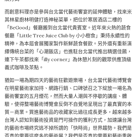
而創意料理亦是參與台北當代藝術饗宴的延伸體驗，找來米
其林星廚林明健打造神秘菜單，把位於寒居酒店二樓的
「BeGood」餐廳搬到台北當代貴賓室。近年來火熱的蔬食
餐廳「Little Tree Juice Club by 小小樹食」秉持永續性的
精神，為本屆會展獨家製作新鮮蔬食餐飲。另外還有重新演
繹傳統台菜的「心潮飯店」也進駐台北當代推出精選佳餚，
連下午茶都找來「illy corner」為休憩片刻的觀眾供應頂級
義式咖啡及茶點。
猶如一場為期四天的藝術狂歡遊樂場，台北當代藝術博覽會
在明星藝術家加持、網路行銷、口碑號召之下綻放一場名為
藝術饗宴的五月煙花，然而大量人潮與不停歇的講座、體
驗，使得整場藝術博覽會反倒不自覺地呈現出了最真實的本
質－商業。買進藝術品的收藏家比過往成長更多，越來越多
台灣人認知到藝術投資是門可操作的獲利方式，加速讓台灣
的藝術市場終究逃不掉所謂的「快時尚」世界趨勢。我們是
否真的需要這麼多的藝術展？我們是否真的需要和藝術重啟