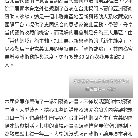
台北當代藝術博覽會自詡為當代藝術市場的東亞樞紐，今年
除了展覽本身之外也規劃了首次在台北揭開序幕的亞洲藝術
贊助人沙龍，這是一個串聯東亞地區新興贊助人及收藏家的
國際平台，提供了志同道合的思想家彼此互動、學習、分享
當代藝術收藏的機會。而現場的展會則是分為三大展區：由
「當代網域」為主軸，加上展示新興藝術的「新生維度」，
以及聚焦歷史意義策展的全新展區「藝術載點」，共同為會
展增添藝術動能與深度，更有多達30間首次參展畫廊加
入。
尊彩藝術中心展出的現代雕塑大
師李再鈐－《品》
本屆會展亦籌備了一系列藝術計畫，不僅以活躍的本地藝術
生態、大型裝置、精心策劃的講座及研究論壇等內容讓觀眾
耳目一新，也讓藝術圈得以在台北當代期間產生有意義的國
際連結與對話。其中的實境計畫突破藝博會展位空間限制，
為觀眾獻上獨一無二、大型沉浸式裝置藝術，讓展演本身和