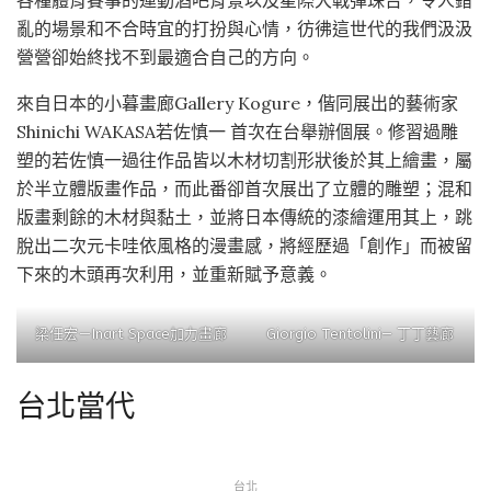
亂的場景和不合時宜的打扮與心情，彷彿這世代的我們汲汲
營營卻始終找不到最適合自己的方向。
來自日本的小暮畫廊Gallery Kogure，偕同展出的藝術家
Shinichi WAKASA若佐慎一 首次在台舉辦個展。修習過雕
塑的若佐慎一過往作品皆以木材切割形狀後於其上繪畫，屬
於半立體版畫作品，而此番卻首次展出了立體的雕塑；混和
版畫剩餘的木材與黏土，並將日本傳統的漆繪運用其上，跳
脫出二次元卡哇依風格的漫畫感，將經歷過「創作」而被留
下來的木頭再次利用，並重新賦予意義。
梁任宏－Inart Space加力畫廊
Giorgio Tentolini— 丁丁藝廊
台北當代
台北