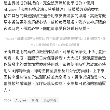
是由有機成分製成的，完全沒有添加化學成分。使用
Abysse『法國有機玫瑰天竺葵精油』時緩緩散發的香氣，
恰如其分的嗅覺體驗正適合用來安撫過多的思緒，高級有機
草本香氣更能夠舒緩心情、放鬆疲憊肌膚，營造安神舒眠的
夜晚時光，帶給心靈正向能量享受良好睡眠品質。
Abysse『法國頂級茉莉保濕精油』與『法國有機玫瑰天竺葵精油』全膚質都適用，運
用天然能量寵愛肌膚，完成無憂美膚保養
全膚質適用的兩款頂級臉部精油，可單獨按摩使用也可混搭
乳霜、乳液、面膜等日常保養步驟，大大提升潤澤度更能透
過散發出的香氛加乘療癒使用感。單獨使用時推薦於掌心使
用3-4滴精華油，均勻塗抹至臉部及耳朵後方兩側，上下來
回按摩讓精油充分滋潤肌膚並完全吸收，最後以溫熱雙掌包
覆雙頰舒緩鎮靜、深呼吸嗅吸香氣，安撫整日累積的緊繃壓
力。
Tags:
Abysse
精油
美容保養