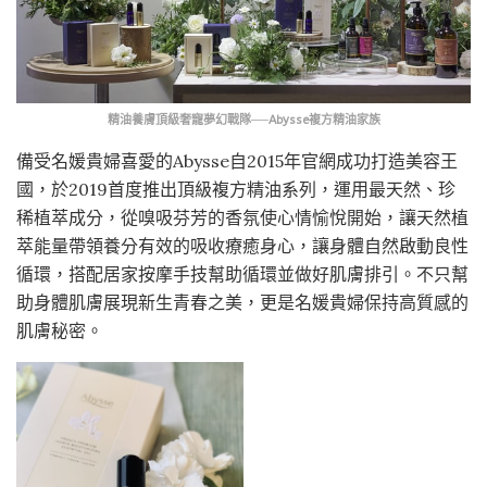
精油養膚頂級奢寵夢幻戰隊──Abysse複方精油家族
備受名媛貴婦喜愛的Abysse自2015年官網成功打造美容王
國，於2019首度推出頂級複方精油系列，運用最天然、珍
稀植萃成分，從嗅吸芬芳的香氛使心情愉悅開始，讓天然植
萃能量帶領養分有效的吸收療癒身心，讓身體自然啟動良性
循環，搭配居家按摩手技幫助循環並做好肌膚排引。不只幫
助身體肌膚展現新生青春之美，更是名媛貴婦保持高質感的
肌膚秘密。