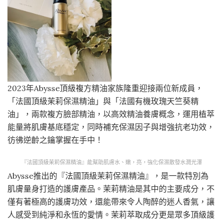
2023年Abysse頂級複方精油家族隆重迎接兩位新成員，
「法國頂級茉莉保濕精油」與「法國有機玫瑰天竺葵精
油」，兩款複方臉部精油，以高效精油養膚概念，運用植萃
能量將肌膚基底穩定，同時補充保濕因子與增強抗老功效，
彷彿逆齡之鑰掌握在手中！
『法國頂級茉莉保濕精油』能幫助肌膚水、嫩，亮，強化保濕散發水潤光澤
Abysse推出的『法國頂級茉莉保濕精油』，是一款特別為
肌膚量身打造的護膚產品。茉莉精油是其中的主要成分，不
僅有著極高的護膚功效，還能帶來令人陶醉的迷人香氣，讓
人感受到純淨和永恆的愛情。茉莉萃取成分更是眾多頂級護