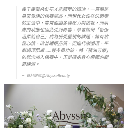
幾千幾萬朵鮮花才能精萃的精油，一直都是
皇宮貴族的保養聖品，而現代女性在快節奏
的生活中，常常面臨各種壓力與挑戰，而肌
膚的狀態也因此受到影響。學會如何「留份
溫柔給自己」成為備受重視的課題，擁有放
鬆心情、改善睡眠品質、促進代謝循環、平
衡調理肌膚……等多重功效，將「精油芳療」
的概念加入保養中，正是擁抱身心療癒的關
鍵練習。
資料提供@AbysseBeauty