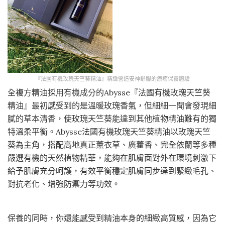
『法國有機玫瑰天竺葵精油』精緻營造安神舒服的療癒保養體驗
全複方精油採用有機成分的Abysse『法國有機玫瑰天竺葵
精油』最初感受到的是溫暖玫瑰香氣，但細細一聞會發現細
膩的草本清香，使玫瑰天竺葵能達到其他植物精油難有的獨
特溫柔平衡。Abysse法國有機玫瑰天竺葵精油以玫瑰天竺
葵為主角，搭配高地真正薰衣草、廣藿香、完全依蘭等多種
嚴選有機的天然植物精華，能夠在肌膚面對外在環境刺激下
給予肌膚充分呵護，有效平衡穩定肌膚同步達到緊緻毛孔、
對抗老化、增強防禦力等功效。
保養的同時，你還能感受到精油本身的細緻高質感，因為它