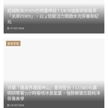
超越鮭魚PDRN的修護神話！DIOR迪奧研發植萃
「米萃PDRN」，以 4 倍賦活力開啟水光保養新紀
元
27/07/2026
醫美保養
芬蘭「護膚界護國神山」重磅登台！LUMENE露
明研帶著72小時極地冰泉能量，強勢解鎖北歐純淨
保養美學
23/07/2026