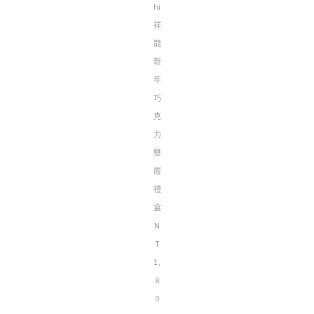
hi
祥
龍
新
年
巧
克
力
雙
層
禮
盒
N
T
1,
8
0