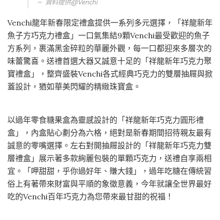
資料提供@
Venchi
Venchi龍年新春限定禮盒提供一系列多元選擇，「祥龍新年
魚子方巧克力禮盒」一口氣集結9顆Venchi最受歡迎的魚子
方系列，裹滿黑金碎粒的華麗外觀，每一口都迎來多層次的
味蕾驚喜。送禮首選大器又誠意十足的「祥龍新年巧克力聚
寶禮盒」，整齊盛裝Venchi各式經典巧克力的雙層抽屜與掀
蓋設計，猶如華美閃耀的精緻珠寶盒。
以過年零食糖果盒為靈感設計的「祥龍新年巧克力圓形禮
盒」，內盒貼心劃分為六格，絕對是新春期間招待親友最有
誠意的零嘴選擇。左右對開抽屜設計的「祥龍新年巧克力雙
層禮盒」展示著多款絢麗包裝的單顆巧克力，送禮自享兩相
宜。「呷甜甜，乎你過好年、賺大錢」，過年吃糖在傳統習
俗上有著帶來財富與平順的象徵意義，今年就讓全世界最好
吃的Venchi百年巧克力為您帶來最甘甜的祝福！