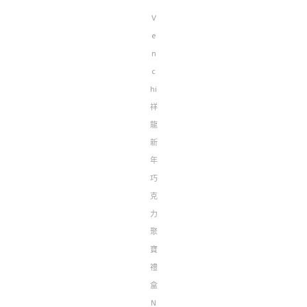
V
e
n
c
hi
祥
龍
新
年
巧
克
力
聚
寶
禮
盒
N