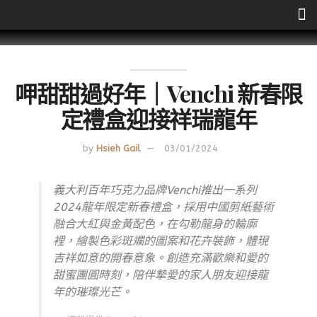
呷甜甜過好年｜Venchi 新春限
定禮盒迎接祥瑞龍年
by
Hsieh Gail
03/01/2024
義大利百年巧克力品牌Venchi推出一系列
2024龍年限定新春禮盒，採用中國剪紙藝術
融合大紅與金黃配色，在勾勒龍身的輪廓
裡，繪製色彩斑斕的圖案和花卉裝飾，體現
吉祥如意的開春意象。創造充滿歡樂和愛的
甜蜜團圓時刻，陪伴摯愛的家人朋友迎接龍
年的璀璨光芒。