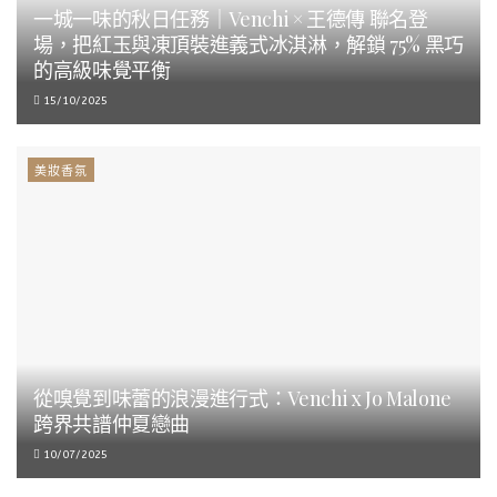
一城一味的秋日任務｜Venchi × 王德傳 聯名登
場，把紅玉與凍頂裝進義式冰淇淋，解鎖 75% 黑巧
的高級味覺平衡
15/10/2025
美妝香氛
從嗅覺到味蕾的浪漫進行式：Venchi x Jo Malone
跨界共譜仲夏戀曲
10/07/2025