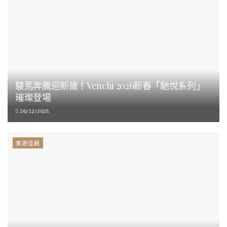
駿馬奔騰迎新歲！Venchi 2026新春「馳悅系列」
璀璨登場
26/12/2025
美酒佳餚