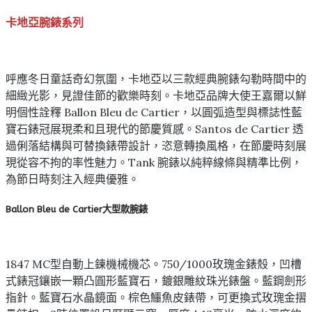
卡地亞腕錶系列
呼應冬日童話奇幻氛圍，卡地亞以三款經典腕錶勾勒時間中的
細緻光影，見證佳節的歡樂時刻。卡地亞品牌大使王嘉爾以鮮
明個性詮釋 Ballon Bleu de Cartier，以圓弧造型與標誌性藍
寶石錶冠展現柔和且現代的節慶質感。Santos de Cartier 透
過俐落結構與可替換錶帶設計，恣意轉換風格，在節慶時刻展
現從容不拘的率性魅力。Tank 腕錶以純粹線條與精準比例，
為節日時刻注入經典優雅。
Ballon Bleu de Cartier大型款腕錶
1847 MC型自動上鍊機械機芯。750/1000玫瑰金錶殼，凹槽
式錶冠鑲嵌一顆凸圓形藍寶石，鍍銀雕紋珠光錶盤。藍鋼劍形
指針。藍寶石水晶鏡面。棕色鱷魚皮錶帶，可更換式玫瑰金摺