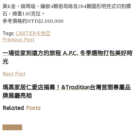
黃K金，縞瑪瑙，鑲嵌4顆祖母綠及284顆圓形明亮式切割鑽
石，總重1.65克拉。
參考價格約NTD$2,010,000
Tags:
CARTIER
卡地亞
Previous Post
一場從家到遠方的旅程 A.P.C. 冬季選物打包美好時
光
Next Post
瑪黑家居仁愛店揭幕！&Tradition台灣首間專屬品
牌展廳亮相
Related
Posts
頂級珠寶