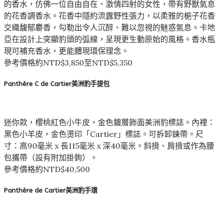
的香水，仿佛一位自由自在、激情四射的女性，帶有野獸氣息
的花香調香水。花香中隱約流露野性張力，以柔雅的梔子花香
交織馥郁麝香，勾勒出令人沉醉、難以忽視的魅惑氣息。卡地
亞在設計上突顯豹頭的弧線，呈現更生動原始的風格。香水瓶
現可補充香水，更能體現環保理念。
參考價格約NTD$3,850至NTD$5,350
Panthère C de Cartier美洲豹手提包
迷你款，櫻桃紅色小牛皮，金色鍍層飾面美洲豹標誌。內裡：
黑色小羊皮，金色燙印「Cartier」標誌。可拆卸鍊帶。尺
寸：高90毫米 x 長115毫米 x 深40毫米。斜揹、肩揹或作為腰
包攜帶（設有附加掛鉤）。
參考價格約NTD$40,500
Panthère de Cartier美洲豹手環