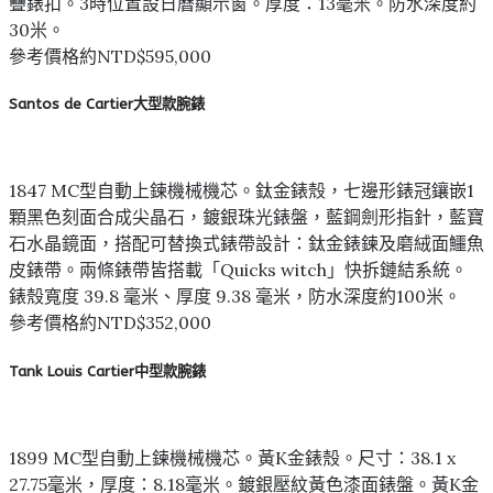
疊錶扣。3時位置設日曆顯示窗。厚度：13毫米。防水深度約
30米。
參考價格約NTD$595,000
Santos de Cartier大型款腕錶
1847 MC型自動上鍊機械機芯。鈦金錶殼，七邊形錶冠鑲嵌1
顆黑色刻面合成尖晶石，鍍銀珠光錶盤，藍鋼劍形指針，藍寶
石水晶鏡面，搭配可替換式錶帶設計：鈦金錶鍊及磨絨面鱷魚
皮錶帶。兩條錶帶皆搭載「Quicks witch」快拆鏈結系統。
錶殼寬度 39.8 毫米、厚度 9.38 毫米，防水深度約100米。
參考價格約NTD$352,000
Tank Louis Cartier中型款腕錶
1899 MC型自動上鍊機械機芯。黃K金錶殼。尺寸：38.1 x
27.75毫米，厚度：8.18毫米。鍍銀壓紋黃色漆面錶盤。黃K金