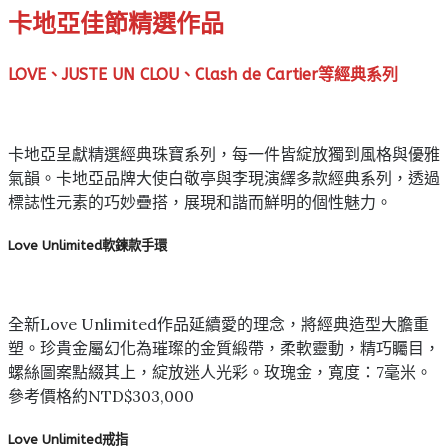
卡地亞佳節精選作品
LOVE、JUSTE UN CLOU、Clash de Cartier等經典系列
卡地亞呈獻精選經典珠寶系列，每一件皆綻放獨到風格與優雅
氣韻。卡地亞品牌大使白敬亭與李現演繹多款經典系列，透過
標誌性元素的巧妙疊搭，展現和諧而鮮明的個性魅力。
Love Unlimited軟鍊款手環
全新Love Unlimited作品延續愛的理念，將經典造型大膽重
塑。珍貴金屬幻化為璀璨的金質緞帶，柔軟靈動，精巧矚目，
螺絲圖案點綴其上，綻放迷人光彩。玫瑰金，寬度：7毫米。
參考價格約NTD$303,000
Love Unlimited戒指