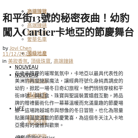
高端鐘錶
頂級珠寶
和平街13號的秘密夜曲！幼豹
高端鐘錶
闖入Cartier卡地亞的節慶舞台
奢華名車
奢華名車
by
Jovi Chen
頂級地產
頂級地產
11/12/2025
in
美妝香氛
,
頂級珠寶
,
高端鐘錶
NOUVEAU
在歲末節慶的璀璨氣氛中，卡地亞以最具代表性的
NOUVEAU
美洲豹再度施展魔法，讓經典符號化身純真調皮的
時尚名品
幼豹，掀起一場冬日奇幻旅程。牠們悄悄穿梭和平
藏品拍賣
街13號，與紅盒、珠寶與聖誕裝置嬉戲互動，將品
時尚名品
牌的贈禮藝術化作一幕幕溫暖而充滿童趣的節慶場
LIFE
景。這場跨越城市與想像的冬日冒險，也化為限量
貼圖與溫度滿載的節慶驚喜，為這個冬天注入卡地
藏品拍賣
美酒佳餚
亞獨有的優雅與歡樂。
空間傢飾
資料提供@Cartier