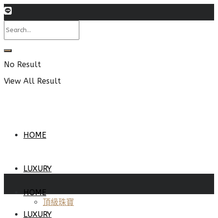
No Result
View All Result
HOME
LUXURY
HOME
頂級珠寶
LUXURY