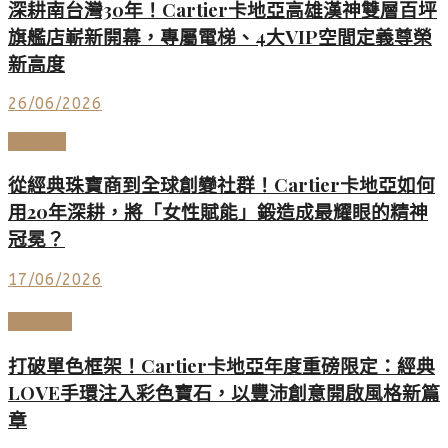
深耕南台灣30年！Cartier卡地亞高雄漢神雙層百坪
旗艦店嶄新開幕，專屬電梯、4大VIP空間定義尊榮
新高度
26/06/2026
LUXURY
從經典珠寶商到全球創變社群！Cartier卡地亞如何
用20年深耕，將「女性賦能」鍛造成最耀眼的精神
冠冕？
17/06/2026
頂級珠寶
打破單色框架！Cartier卡地亞年度重磅限定：經典
LOVE手環注入彩色寶石，以豐沛創意開啟風格新篇
章