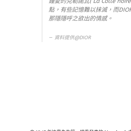
鍾愛的克勒諾瓦( La Colle 
點，有些記憶難以抹滅，而DI
那隱隱呼之欲出的情感。
資料提供@DIOR