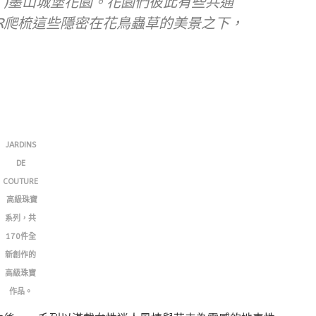
noire )墨山城堡花園。花園們彼此有些共通
OR爬梳這些隱密在花鳥蟲草的美景之下，
JARDINS
DE
COUTURE
高級珠寶
系列，共
170件全
新創作的
高級珠寶
作品。