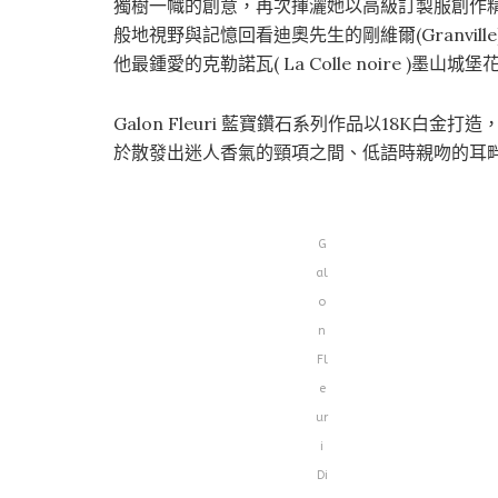
獨樹一幟的創意，再次揮灑她以高級訂製服創作精神闡述的
般地視野與記憶回看迪奧先生的剛維爾(Granville)
他最鍾愛的克勒諾瓦( La Colle noire )墨山城
Galon Fleuri 藍寶鑽石系列作品以18K
於散發出迷人香氣的頸項之間、低語時親吻的耳
G
al
o
n
Fl
e
ur
i
Di