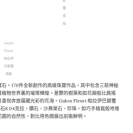
碧
璽
戒
指
Galon
Fleuri
帕拉伊
巴碧璽
項鍊
石。170件全新創作的高級珠寶作品，其中包含三款神秘
著植物世界裏的璀璨輝煌。蔥鬱的樹葉和如花瓣般比肩搖
奔放蘊藏光彩的花海。Galon Fleuri 帕拉伊巴碧璽
石8.04克拉，鑽石、沙弗萊石、珍珠，如巧手植栽般地堆
花園的自然性，對比用色開展出前衛鮮明。