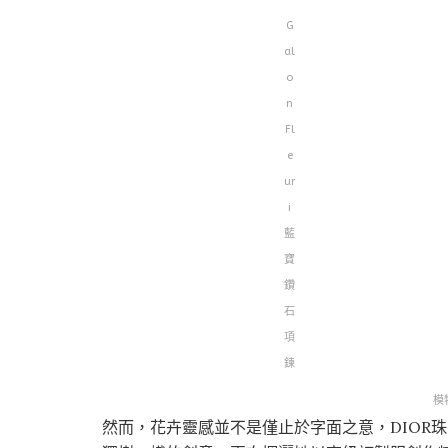
G
al
o
n
Fl
e
ur
i
藍
寶
鑽
石
項
鍊
模
然而，花卉靈感並不是僅止於字面之意，DIOR珠寶的創意總