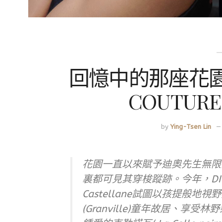
回憶中的那座花園｜D
COUTUR
by
Ying-Tsen Lin
花園一直以來賦予迪奧先生無限
裏都可見其穿梭蹤跡。今年，DIOR珠
Castellane試圖以孩提般
(Granville)童年故居、享受林野