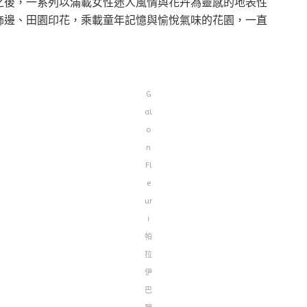
ook 之後，一系列以滿載女性迷人風情與花卉為靈感的地表性
飾邊、田園印花，乘載童年記憶與愉悅氣味的花園，一直
G
al
o
n
Fl
e
ur
i
帕
拉
伊
巴