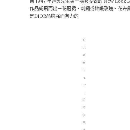
自 1947 年迪奧先生第一場秀發表的 New L
作品紛飛而出－花冠裙，刺繡或錦緞玫瑰、花卉
是DIOR品牌強而有力的
G
al
o
n
Fl
e
ur
i
帕
拉
伊
巴