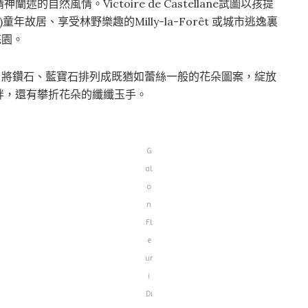
自然風情。Victoire de Castellane試圖以孩提
童年故居、享受林野樂趣的Milly-la-Forêt 或城市逃逸裏
堡花園。
白金打造，將鑽石、藍寶石排列成既猶如蕾絲一般的花朵圖案，綻放
畔，還有攀折花朵的纖纖玉手。
G
al
o
n
Fl
e
ur
i
Di