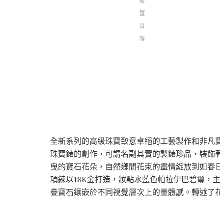
碧
璽
耳
環
全新系列的高級珠寶致意卓絕的工藝製作和非凡寶
珠寶錶的創作，可謂名副其實的製錶珍品，裝飾
曳的寶石花朵，自然鄉間花束的盡情綻放到如春日喜悅
項鍊以18K金打造，妝點水藍色帕拉伊巴碧璽，主
疊寶石鑲嵌於不同視覺層次上的量體感。轉述了