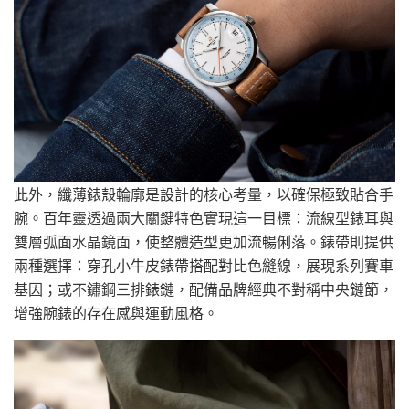
此外，纖薄錶殼輪廓是設計的核心考量，以確保極致貼合手
腕。百年靈透過兩大關鍵特色實現這一目標：流線型錶耳與
雙層弧面水晶鏡面，使整體造型更加流暢俐落。錶帶則提供
兩種選擇：穿孔小牛皮錶帶搭配對比色縫線，展現系列賽車
基因；或不鏽鋼三排錶鏈，配備品牌經典不對稱中央鏈節，
增強腕錶的存在感與運動風格。