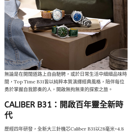
無論是在開闊道路上自由馳騁，或於日常生活中細細品味時
間，Top Time B31皆以純粹本質演繹經典風格，陪伴每位
勇於掌握自我節奏的人，開啟無拘無束的探索之旅。
CALIBER B31：開啟百年靈全新時
代
歷經四年研發，全新大三針機芯Caliber B31以28毫米×4.8