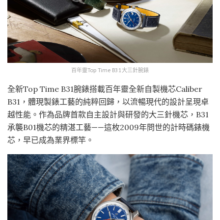
百年靈Top Time B31大三針腕錶
全新Top Time B31腕錶搭載百年靈全新自製機芯Caliber
B31，體現製錶工藝的純粹回歸，以流暢現代的設計呈現卓
越性能。作為品牌首款自主設計與研發的大三針機芯，B31
承襲B01機芯的精湛工藝——這枚2009年問世的計時碼錶機
芯，早已成為業界標竿。