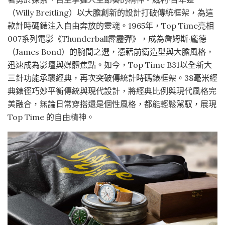
（Willy Breitling）以大膽創新的設計打破傳統框架，為這
款計時碼錶注入自由奔放的靈魂。1965年，Top Time亮相
007系列電影《Thunderball霹靂彈》，成為詹姆斯·龐德
（James Bond）的腕間之選，憑藉前衛造型與大膽風格，
迅速成為影壇與媒體焦點。如今，Top Time B31以全新大
三針功能承襲經典，再次突破傳統計時碼錶框架。38毫米經
典錶徑巧妙平衡傳統與現代設計，將經典比例與現代風格完
美融合，無論日常穿搭還是個性風格，都能輕鬆駕馭，展現
Top Time 的自由精神。