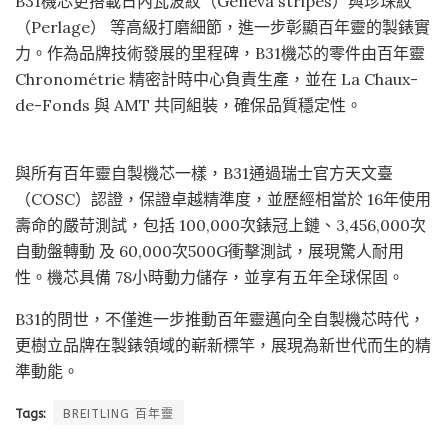
B31機芯更搭載日內瓦波紋（Geneva stripes）與珍珠紋
（Perlage） 等高級打磨細節，進一步彰顯百年靈的製錶實
力。作為品牌技術發展的里程碑，B31機芯的零件由百年靈
Chronométrie 精密計時中心負責生產，並在 La Chaux-
de-Fonds 與 AMT 共同組裝，確保品質穩定性。
與所有百年靈自製機芯一樣，B31通過瑞士官方天文臺
（COSC）認證，保證卓越精準度，並歷經相當於 16年使用
壽命的嚴苛測試，包括 100,000次錶冠上鏈、3,456,000次
自動盤轉動 及 60,000次500G衝擊測試，展現驚人耐用
性。機芯具備 78小時動力儲存，並享有五年全球保固。
B31的問世，不僅進一步推動百年靈邁向全自製機芯時代，
更樹立品牌在製錶領域的嶄新標竿，展現為新世代而生的精
準動能。
Tags:
BREITLING 百年靈