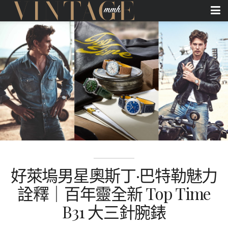
好萊塢男星奧斯丁·巴特勒魅力
詮釋｜百年靈全新 Top Time
B31 大三針腕錶