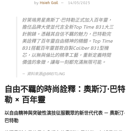
by
Hsieh Gail
14/05/2025
好萊塢男星奧斯丁·巴特勒正式加入百年靈，
擔任品牌大使並代言全新Top Time B31大三
針腕錶。憑藉其自信不羈的魅力，巴特勒完
美詮釋了百年靈自由精神的精髓。Top Time
B31搭載百年靈首款自製Caliber B31型機
芯，以無與倫比的精準工藝，重新定義時間
價值的象徵，讓每一刻都充滿無限可能。
資料來源@
BREITLING
自由不羈的時尚詮釋：奧斯汀·巴特
勒 × 百年靈
以自由精神與突破性演技征服觀眾的新世代代表 － 奧斯汀·
巴特勒