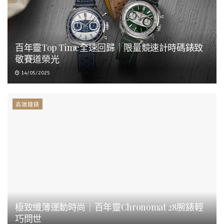
百年靈Top Time全速回歸｜限量競速計時碼錶致
敬賽道榮光
14/05/2025
高端鐘錶
極致纖薄運動時尚｜百年靈Chronomat 28腕錶輕
巧問世