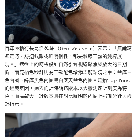
百年靈執行長喬治·科恩（Georges Kern）表示：「無論精
準走時、舒適佩戴或鮮明個性，都是製錶工藝的純粹展
現。」錶盤上的時標設計自然引導視線聚焦於放大的日期
窗，而亮橘色秒針則為三款配色增添畫龍點睛之筆：藍底白
色內圈、綠底黑色內圈與白底天藍色內圈。延續Top Time
的經典基因，過去的計時碼錶版本以大膽測速計刻度為特
色，而這款大三針版本則在對比鮮明的內圈上強調分針與秒
針指示。