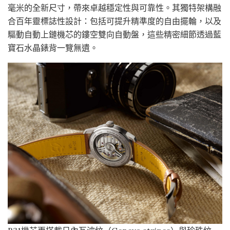
毫米的全新尺寸，帶來卓越穩定性與可靠性。其獨特架構融
合百年靈標誌性設計：包括可提升精準度的自由擺輪，以及
驅動自動上鏈機芯的鏤空雙向自動盤，這些精密細節透過藍
寶石水晶錶背一覽無遺。