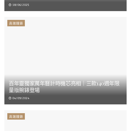
18/06/2025
高端鐘錶
百年靈獨家萬年曆計時機芯亮相｜三款140週年限
量版腕錶登場
04/09/2024
高端鐘錶