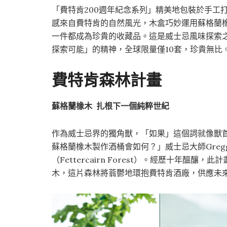
「費特肯200週年紀念系列」精美地包裝於手工打造
感來自費特肯的自然風光，木盒巧妙運用蘇格蘭
一件都成為珍貴的收藏品。這是威士忌風味探索之
探索可能」的精神，全球限量僅10套，珍貴無比
費特肯森林計畫
蘇格蘭橡木 扎根下一個純粹世紀
作為威士忌界的獨角獸，「如果」這個詞就像獸首
蘇格蘭橡木製作酒桶會如何？」威士忌大師Gregg
（Fettercairn Forest）。經歷十年醞釀，
木，這片森林將蓊鬱地環抱費特肯酒廠，供應未來