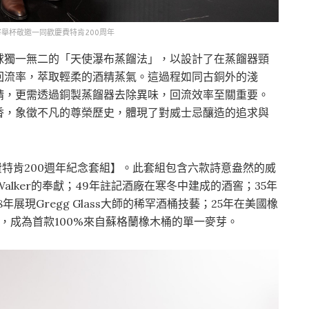
舉杯敬邀一同歡慶費特肯200周年
球獨一無二的「天使瀑布蒸餾法」，以設計了在蒸餾器頸
回流率，萃取輕柔的酒精蒸氣。這過程如同古銅外的淺
精，更需透過銅製蒸餾器去除異味，回流效率至關重要。
香，象徵不凡的尊榮歷史，體現了對威士忌釀造的追求與
費特肯200週年紀念套組】。此套組包含六款詩意盎然的威
 Walker的奉獻；49年註記酒廠在寒冬中建成的酒窖；35年
28年展現Gregg Glass大師的稀罕酒桶技藝；25年在美國橡
，成為首款100%來自蘇格蘭橡木桶的單一麥芽。