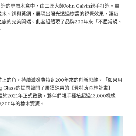
的專屬木盒中，由工匠大師John Galvin親手打造。靈
橡木、銅與黃銅，展現出陽光透過樹叢的視覺效果，讓每
旅的完美開端。此套組體現了品牌200年來「不屈常規、
。
上的角，持續激發費特肯200年來的創新思維。「如果用
 Glass的提問敲開了屢獲殊榮的【費特肯森林計畫】
此計畫於2021年正式啟動，夥伴們親手種植超過13,000株橡
200年的橡木資源。