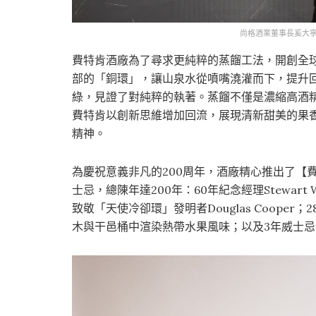
尚格酒業董事長奚大寧
費特肯酒廠為了尋求更純粹的蒸餾工法，開創全
部的「銅環」，讓山泉水從噴嘴澆灌而下，提升
綠，見證了對純粹的執著。蒸餾不僅是濃縮高酒
費特肯以創新思維增加回流，展現清新甜美的果
精神。
為慶祝意義非凡的200周年，酒廠精心推出了【
士忌，總陳年達200年：60年紀念經理Stewart
致敬「天使冷卻環」發明者Douglas Cooper；
木與干邑桶中渲染熱帶水果風味；以及3年威士忌