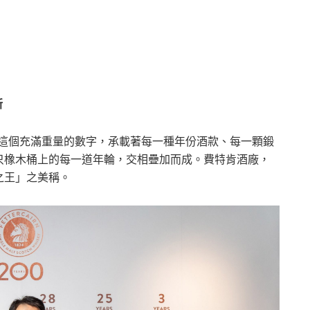
新
0這個充滿重量的數字，承載著每一種年份酒款、每一顆鍛
只橡木桶上的每一道年輪，交相疊加而成。費特肯酒廠，
之王」之美稱。