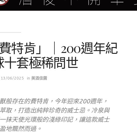
費特肯」｜200週年紀
球十套極稀問世
13/06/2025
in
美酒佳餚
獸般存在的費特肯，今年迎來200週年，
萃取，打造出純粹珍奇的威士忌。冷泉與
一抹天使光環般的淺綠印記，讓這款威士
盈地飄然而過。