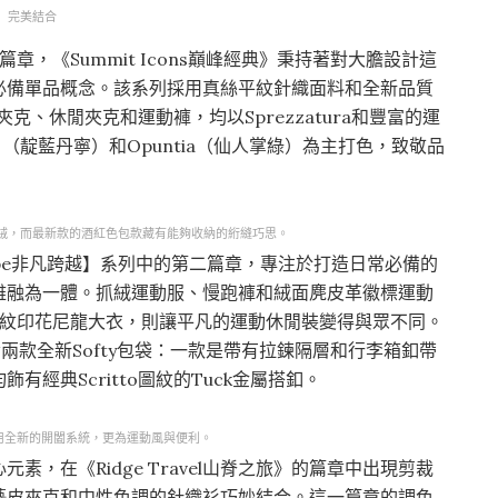
完美結合
首個篇章，《Summit Icons巔峰經典》秉持著對大膽設計這
必備單品概念。該系列採用真絲平紋針織面料和全新品質
夾克、休閒夾克和運動褲，均以Sprezzatura和豐富的運
im （靛藍丹寧）和Opuntia（仙人掌綠）為主打色，致敬品
絨，而最新款的酒紅色包款藏有能夠收納的絎縫巧思。
t Escape非凡跨越】系列中的第二篇章，專注於打造日常必備的
雅融為一體。抓絨運動服、慢跑褲和絨面麂皮革徽標運動
tto圖紋印花尼龍大衣，則讓平凡的運動休閒裝變得與眾不同。
發兩款全新Softy包袋：一款是帶有拉鍊隔層和行李箱釦帶
經典Scritto圖紋的Tuck金屬搭釦。
採用全新的開闔系統，更為運動風與便利。
，在《Ridge Travel山脊之旅》的篇章中出現剪裁
藝皮夾克和中性色調的針織衫巧妙結合。這一篇章的調色