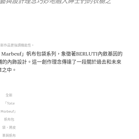
藝與設計理念巧妙地融入紳士們的衣櫥之
TI最新作品更強調機能性。
 Marbeuf」帆布包袋系列，象徵著BERLUTI內斂基因的
店鋪的內飾設計。這一創作理念傳達了一段關於過去和未來
章之中。
全新
「Toile
Marbeuf」
帆布包
袋，將皮
革與帆布