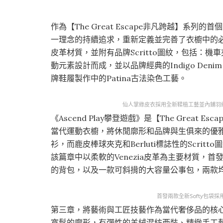
作為【The Great Escape非凡跨越】系列的
一理念的持續追求，重新定義並完善了衣櫥中的
皮革材質，並附有品牌Scritto圖紋，包括：機車
動元素設計而成，並以品牌經典的Indigo Den
牌鞋履製作中的Patina古法染色工藝。
仙人掌綠皮衣採用全新鞣植工藝並內鋪羽
《Ascend Play攀登遊戲》是【The Grea
當代運動衣櫥，將休閒廓形和品牌與生俱來的優
衫，而鹿皮棒球夾克和Berluti標誌性的Scri
該篇章中以柔軟的Venezia皮革為主要材質，首
的背包，以及一款可斜揹的大容量公事包，兩款均飾有
首發兩款全新Softy包袋
第三章，將藝術與工匠技藝作為當代奢侈品的核心元素
寬鬆的廓形，有彈性的羊絨混紡西裝、精緻手工