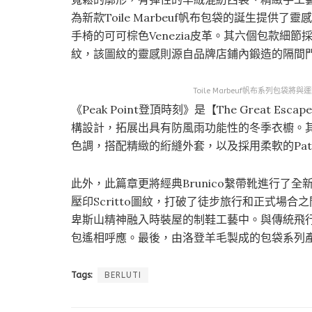
為新款Toile Marbeuf帆布包袋的誕生提供
手椅的可可棕色Venezia皮革。其六個包款細節
紋，該圖紋的靈感則源自品牌店鋪內鍛造的隔間
Toile Marbeuf帆布系列包袋
《Peak Point登頂時刻》是【The Great
構設計，拓展出具有防風雨功能性的冬季衣櫥。
色調，搭配精緻的絎縫外套，以及採用柔軟的Pat
此外，此篇章更將經典Brunico繫帶靴進行了全新詮
壓印Scritto圖紋，打破了徒步旅行和正式場合
卑斯山精神融入時裝屋的制鞋工藝中。與傳統飛行員夾
包遙相呼應。最後，由洛登羊毛製成的包袋系列
Tags:
BERLUTI