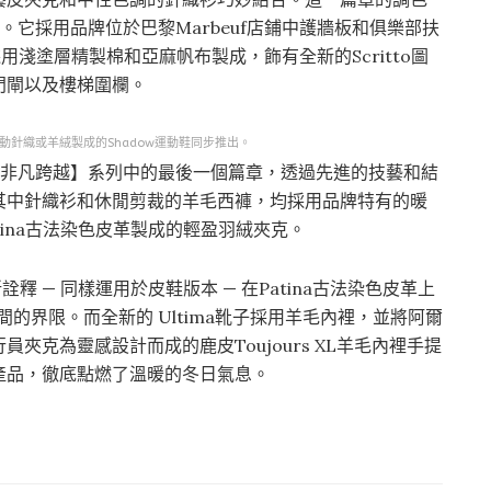
了靈感。它採用品牌位於巴黎Marbeuf店鋪中護牆板和俱樂部扶
採用淺塗層精製棉和亞麻帆布製成，飾有全新的Scritto圖
門閘以及樓梯圍欄。
將與運動針織或羊絨製成的Shadow運動鞋同步推出。
 Escape非凡跨越】系列中的最後一個篇章，透過先進的技藝和結
其中針織衫和休閒剪裁的羊毛西褲，均採用品牌特有的暖
ina古法染色皮革製成的輕盈羽絨夾克。
釋 — 同樣運用於皮鞋版本 — 在Patina古法染色皮革上
之間的界限。而全新的 Ultima靴子採用羊毛內裡，並將阿爾
克為靈感設計而成的鹿皮Toujours XL羊毛內裡手提
產品，徹底點燃了溫暖的冬日氣息。