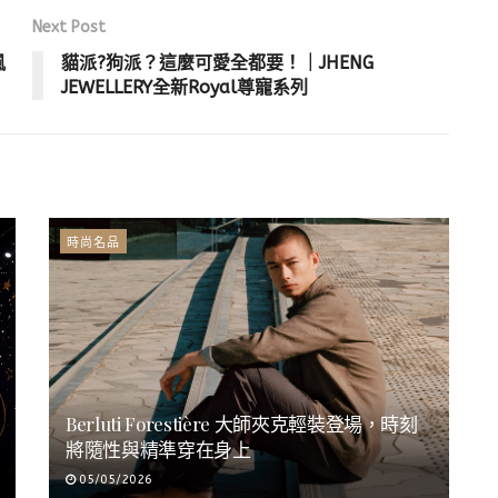
Next Post
風
貓派?狗派？這麼可愛全都要！｜JHENG
JEWELLERY全新Royal尊寵系列
時尚名品
Berluti Forestière 大師夾克輕裝登場，時刻
將隨性與精準穿在身上
05/05/2026