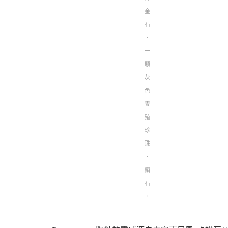
金
石
、
一
顆
灰
色
養
殖
珍
珠
、
鑽
石
。