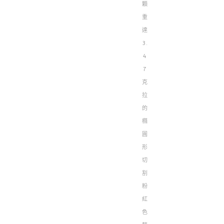
顆
重
達
3.
4
7
克
拉
的
橢
圓
形
切
割
粉
紅
色