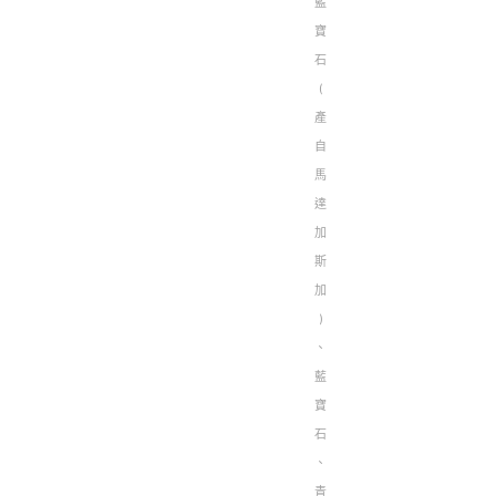
藍
寶
石
(
產
自
馬
達
加
斯
加
)
、
藍
寶
石
、
青