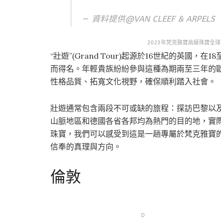
資料提供@VAN CLEEF & ARPELS
2023年梵克雅寶高級珠寶全
“壯遊”(Grand Tour)起源於16世紀的英國
而得名。年輕貴族紛紛參與這種為期兩至三年的
性格品質、拓寬文化視野，確保順利踏入社會。
壯遊通常包含兩段不可或缺的旅程：探訪巴黎以
山脈地區和德國各省各邦均為熱門的目的地，實
珠寶，我們可以感受到這是一趟專屬於梵克雅寶
信奉的真理與方向。
倫敦
D