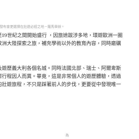
球發布會更選擇在壯遊必經之地－羅馬舉辦。
，在18至19世紀之間開始盛行 ，因旅途跋涉多地，環遊歐洲一圈
歐洲大陸探索之旅，補充學術以外的教育內容，同時磨礪
及遊歷義大利各個名城。同時法國北部、瑞士、阿爾卑斯
際行程因人而異。畢竟，這是非常個人的遊歷體驗，透過
的壯遊旅程，不只是踩著前人的步伐，更要從中發現唯一
為