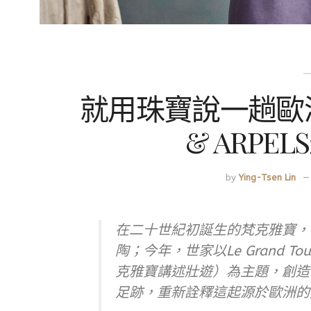
就用珠寶說一趟歐洲壯
& ARPE
by
Ying-Tsen Lin
在二十世紀初誕生的梵克雅寶，
陶；今年，世家以Le Grand Tour ra
克雅寶講述壯遊）為主題，創造
足跡，重新詮釋這起源於歐洲的