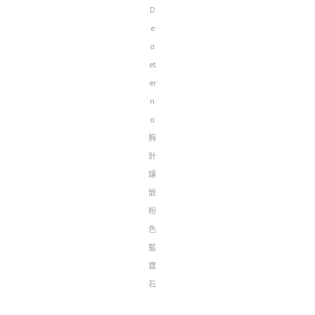
D
e
a
et
er
n
a
胸
針
鑲
嵌
粉
色
藍
寶
石