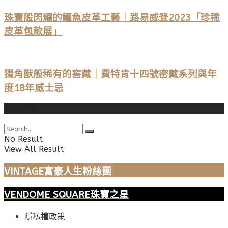
珠寶般閃耀的鱷魚皮革工藝｜路易威登2023「珍稀
皮革包款展」
獨角獸般稀有的窖藏｜費特肯十四號密藏系列與年
度18年威士忌
Search
No Result
View All Result
VINTAGE富豪人生粉絲團
VENDOME SQUARE珠寶之星
隱私權政策