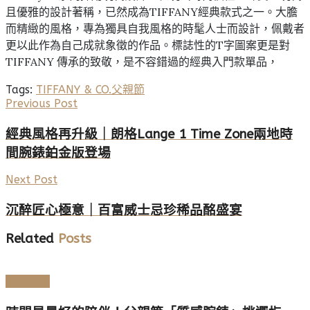
且優雅的設計著稱，已然成為TIFFANY經典款式之一。大膽
而精緻的風格，專為獨具自我風格的時髦人士而設計，佩戴者
更以此作為自己成就象徵的作品。標誌性的T字圖案更是對
TIFFANY 傳承的致敬，是不容錯過的經典入門款單品，
Tags:
TIFFANY & CO.
父親節
Previous Post
經典風格再升級｜朗格Lange 1 Time Zone兩地時
間腕錶鉑金版登場
Next Post
沉醉匠心極意｜百富威士忌珍稀品酩盛宴
Related
Posts
高端鐘錶