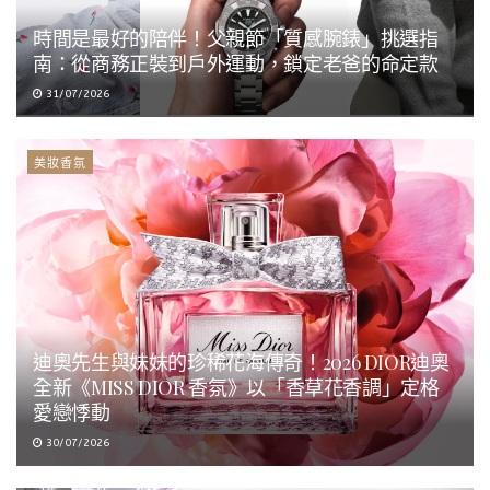
時間是最好的陪伴！父親節「質感腕錶」挑選指
南：從商務正裝到戶外運動，鎖定老爸的命定款
31/07/2026
美妝香氛
迪奧先生與妹妹的珍稀花海傳奇！2026 DIOR迪奧
全新《MISS DIOR 香氛》以「香草花香調」定格
愛戀悸動
30/07/2026