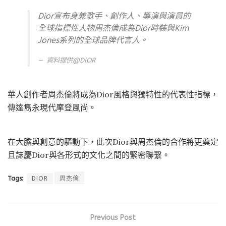
Dior宣布身兼歌手、創作人、導演與演員的
全球指標性人物周杰倫成為Dior時裝與Kim
Jones系列的全球品牌代言人。
資料提供@
DIOR
華人創作者周杰倫將成為Dior風格與獨特性的代表性指標，
傳達雋永現代摩登風尚。
在大膽與創意的驅動下，此次Dior與周杰倫的合作將更奠定
且誌慶Dior與各形式的文化之間的緊密聯繫。
Tags:
DIOR
周杰倫
Previous Post