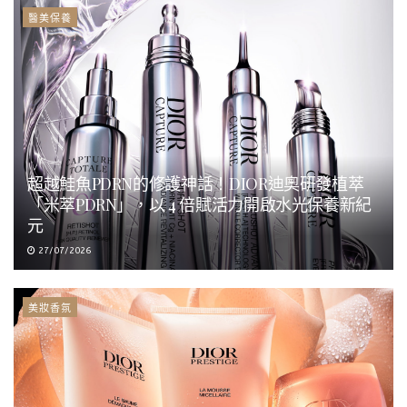
醫美保養
超越鮭魚PDRN的修護神話！DIOR迪奧研發植萃
「米萃PDRN」，以 4 倍賦活力開啟水光保養新紀
元
27/07/2026
美妝香氛