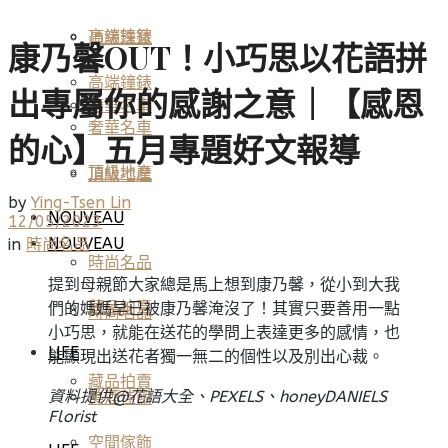
高端鐘錶
頂級珠寶
康乃馨OUT！小巧思以花語拼
高端鐘錶
出專屬你的感謝之意｜【感恩
奢華名車
奢華名車
的心】五月專題好文報導
頂級地產
頂級地產
by
Ying-Tsen Lin
NOUVEAU
12/05/2023
NOUVEAU
in
時尚名品
時尚名品
提到母親節大家總是馬上想到康乃馨，從小到大我
們的媽媽早已被康乃馨淹沒了！其實只要善用一點
藏品拍賣
時尚名品
小巧思，就能在送花的學問上表達更多的感情，也
LIFE
能顯現出送花者獨一無二的個性以及別出心裁。
藏品拍賣
資料提供@花語大全、PEXELS、honeyDANIELS
美酒佳餚
Florist
空間傢飾