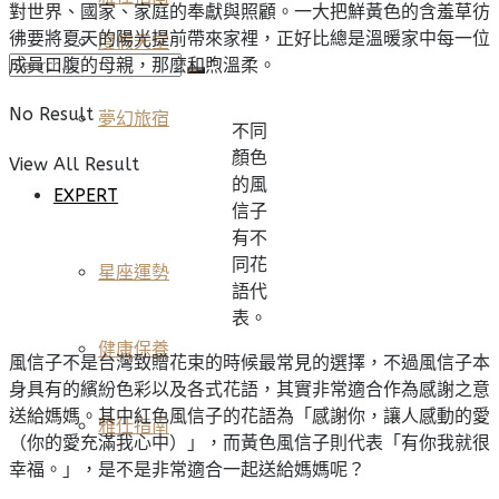
對世界、國家、家庭的奉獻與照顧。一大把鮮黃色的含羞草彷
彿要將夏天的陽光提前帶來家裡，正好比總是溫暖家中每一位
度假天堂
成員口腹的母親，那麼和煦溫柔。
No Result
夢幻旅宿
不同
顏色
View All Result
的風
EXPERT
信子
有不
同花
星座運勢
語代
表。
健康保養
風信子不是台灣致贈花束的時候最常見的選擇，不過風信子本
身具有的繽紛色彩以及各式花語，其實非常適合作為感謝之意
送給媽媽。其中紅色風信子的花語為「感謝你，讓人感動的愛
雅仕指南
（你的愛充滿我心中）」，而黃色風信子則代表「有你我就很
幸福。」，是不是非常適合一起送給媽媽呢？