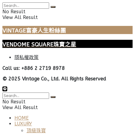
No Result
View All Result
VINTAGE富豪人生粉絲團
VENDOME SQUARE珠寶之星
隱私權政策
Call us: +886 2 2719 8978
© 2025 Vintage Co., Ltd. All Rights Reserved
No Result
View All Result
HOME
LUXURY
頂級珠寶