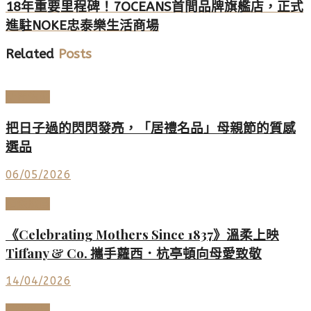
18年重要里程碑！7OCEANS首間品牌旗艦店，正式
進駐NOKE忠泰樂生活商場
Related
Posts
空間傢飾
把日子過的閃閃發亮，「居禮名品」母親節的質感
選品
06/05/2026
頂級珠寶
《Celebrating Mothers Since 1837》溫柔上映
Tiffany & Co. 攜手蘿西．杭亭頓向母愛致敬
14/04/2026
時尚名品