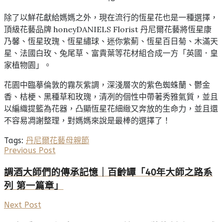
除了以鮮花獻給媽媽之外，現在流行的恆星花也是一種選擇，
頂級花藝品牌 honeyDANIELS Florist 丹尼爾花藝將恆星康
乃馨、恆星玫瑰、恆星繡球、迷你紫薊、恆星百日菊、木滿天
星、法國白玫、兔尾草、富貴葉等花材組合成一方「英國．皇
家植物園」。
花園中臨摹倫敦的霧灰紫調，深淺層次的紫色蜘蛛蘭、鬱金
香、桔梗、黑種草和玫瑰，清冽的個性中帶著秀雅氣質，並且
以編織提籃為花器，凸顯恆星花細緻又奔放的生命力，並且還
不容易凋謝整理，對媽媽來說是最棒的選擇了！
Tags:
丹尼爾花藝
母親節
Previous Post
調酒大師們的傳承記憶｜百齡罈「40年大師之路系
列 第一篇章」
Next Post