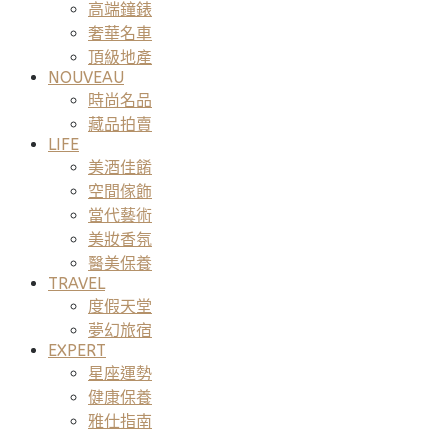
高端鐘錶
奢華名車
頂級地產
NOUVEAU
時尚名品
藏品拍賣
LIFE
美酒佳餚
空間傢飾
當代藝術
美妝香氛
醫美保養
TRAVEL
度假天堂
夢幻旅宿
EXPERT
星座運勢
健康保養
雅仕指南