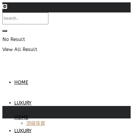
No Result
View All Result
HOME
LUXURY
HOME
頂級珠寶
LUXURY