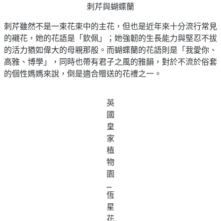
刺芹與蝴蝶蘭
刺芹雖然不是一束花束中的主花，但也是近年來十分流行常見
的襯花，她的花語是「欽佩」；她強韌的生長能力與堅忍不拔
的活力猶如偉大的母親那般。而蝴蝶蘭的花語則是「我愛你、
高雅、博學」，同時也帶有君子之風的雅韻，對於不流於俗套
的個性媽媽來說，倒是適合贈送的花禮之一。
英
國
皇
家
植
物
園
_
恆
星
花