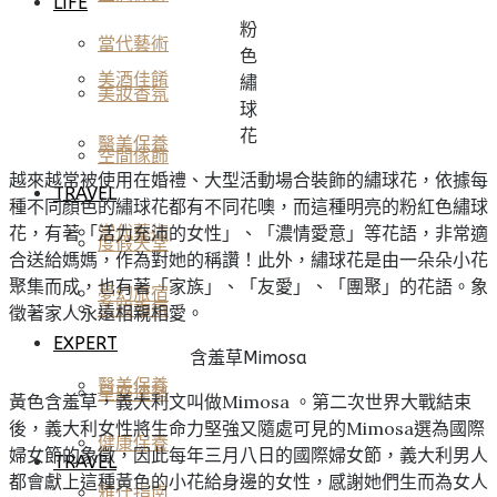
LIFE
粉
當代藝術
色
美酒佳餚
繡
美妝香氛
球
花
醫美保養
空間傢飾
越來越常被使用在婚禮、大型活動場合裝飾的繡球花，依據每
TRAVEL
種不同顏色的繡球花都有不同花噢，而這種明亮的粉紅色繡球
花，有著「活力充沛的女性」、「濃情愛意」等花語，非常適
當代藝術
度假天堂
合送給媽媽，作為對她的稱讚！此外，繡球花是由一朵朵小花
聚集而成，也有著「家族」、「友愛」、「團聚」的花語。象
夢幻旅宿
美妝香氛
徵著家人永遠相親相愛。
EXPERT
含羞草Mimosa
醫美保養
星座運勢
黃色含羞草，義大利文叫做Mimosa 。第二次世界大戰結束
後，義大利女性將生命力堅強又隨處可見的Mimosa選為國際
健康保養
婦女節的象徵，因此每年三月八日的國際婦女節，義大利男人
TRAVEL
都會獻上這種黃色的小花給身邊的女性，感謝她們生而為女人
雅仕指南