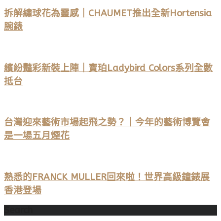
拆解繡球花為靈感｜CHAUMET推出全新Hortensia
腕錶
繽紛豔彩新裝上陣｜寶珀Ladybird Colors系列全數
抵台
台灣迎來藝術市場起飛之勢？｜今年的藝術博覽會
是一場五月煙花
熟悉的FRANCK MULLER回來啦！世界高級鐘錶展
香港登場
Search