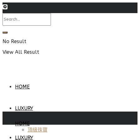
No Result
View All Result
HOME
LUXURY
HOME
頂級珠寶
LUXURY