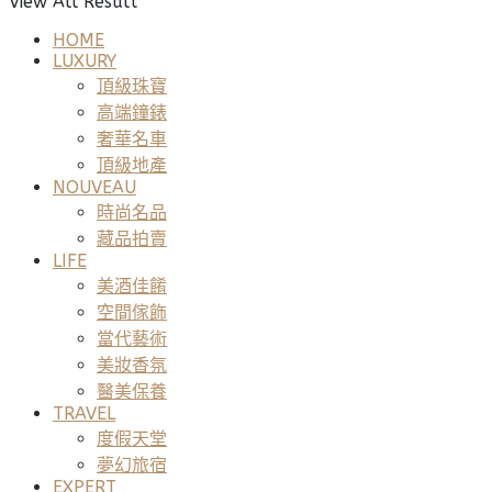
View All Result
HOME
LUXURY
頂級珠寶
高端鐘錶
奢華名車
頂級地產
NOUVEAU
時尚名品
藏品拍賣
LIFE
美酒佳餚
空間傢飾
當代藝術
美妝香氛
醫美保養
TRAVEL
度假天堂
夢幻旅宿
EXPERT