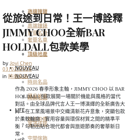
高端鐘錶
頂級珠寶
從旅途到日常！王一博詮釋
高端鐘錶
JIMMY CHOO全新BAR
奢華名車
奢華名車
HOLDALL包款美學
頂級地產
頂級地產
by
Jovi Chen
NOUVEAU
03/02/2026
NOUVEAU
in
時尚名品
時尚名品
作為 2026 春季形象主軸，JIMMY CHOO 以 BAR
HOLDALL 包款展開一場關於機能與風格的當代
藏品拍賣
時尚名品
對話。由全球品牌代言人王一博演繹的全新廣告大
LIFE
片，在工業風場景中交織清新花卉意象，突顯包款
於柔軟輪廓、實用容量與環保材質之間的精準平
藏品拍賣
美酒佳餚
衡，勾勒出貼合現代都會與旅遊節奏的奢華新日
常。
空間傢飾