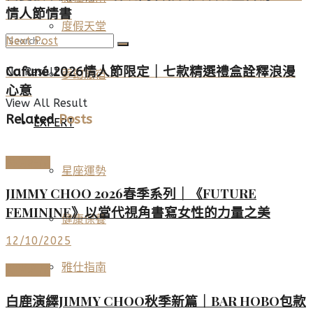
情人節情書
度假天堂
Next Post
Cafuné 2026情人節限定｜七款精選禮盒詮釋浪漫
No Result
夢幻旅宿
心意
View All Result
Related
Posts
EXPERT
時尚名品
星座運勢
JIMMY CHOO 2026春季系列｜《FUTURE
FEMININE》以當代視角書寫女性的力量之美
健康保養
12/10/2025
雅仕指南
時尚名品
白鹿演繹JIMMY CHOO秋季新篇｜BAR HOBO包款