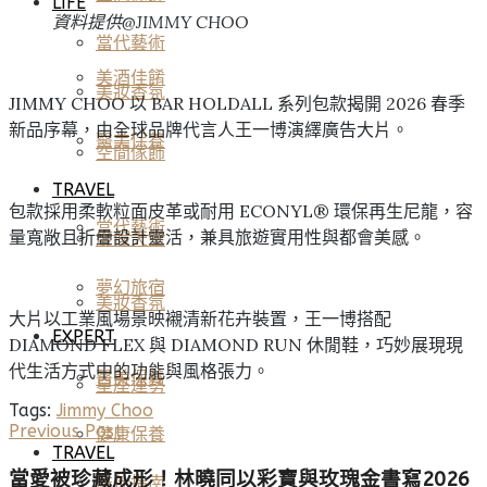
LIFE
資料提供@JIMMY CHOO
當代藝術
美酒佳餚
美妝香氛
JIMMY CHOO 以 BAR HOLDALL 系列包款揭開 2026 春季
新品序幕，由全球品牌代言人王一博演繹廣告大片。
醫美保養
空間傢飾
TRAVEL
包款採用柔軟粒面皮革或耐用 ECONYL® 環保再生尼龍，容
當代藝術
量寬敞且折疊設計靈活，兼具旅遊實用性與都會美感。
度假天堂
夢幻旅宿
美妝香氛
大片以工業風場景映襯清新花卉裝置，王一博搭配
EXPERT
DIAMOND FLEX 與 DIAMOND RUN 休閒鞋，巧妙展現現
代生活方式中的功能與風格張力。
醫美保養
星座運勢
Tags:
Jimmy Choo
Previous Post
健康保養
TRAVEL
當愛被珍藏成形！林曉同以彩寶與玫瑰金書寫2026
雅仕指南