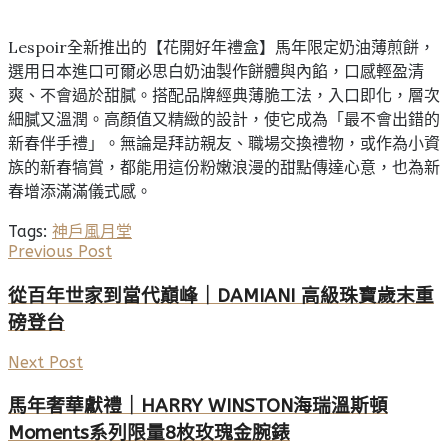
Lespoir全新推出的【花開好年禮盒】馬年限定奶油薄煎餅，
選用日本進口可爾必思白奶油製作餅體與內餡，口感輕盈清
爽、不會過於甜膩。搭配品牌經典薄脆工法，入口即化，層次
細膩又溫潤。高顏值又精緻的設計，使它成為「最不會出錯的
新春伴手禮」。無論是拜訪親友、職場交換禮物，或作為小資
族的新春犒賞，都能用這份粉嫩浪漫的甜點傳達心意，也為新
春增添滿滿儀式感。
Tags:
神戶風月堂
Previous Post
從百年世家到當代巔峰｜DAMIANI 高級珠寶歲末重
磅登台
Next Post
馬年奢華獻禮｜HARRY WINSTON海瑞溫斯頓
Moments系列限量8枚玫瑰金腕錶