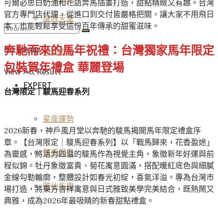
可爾必思白奶油和花語奔馬插畫打造，甜點精緻又有趣。台灣
官方專門店代理，從進口到交付皆嚴格把關，讓大家不用飛日
度假天堂
本，也能輕鬆享受這份百年傳承的甜蜜滋味。
奔馳而來的馬年祝禮：台灣獨家馬年限定
No Result
夢幻旅宿
包裝賀年禮盒 華麗登場
View All Result
EXPERT
台灣限定｜駿馬迎春系列
星座運勢
2026新春，神戶風月堂以奔馳的駿馬揭開馬年限定禮盒序
章。【台灣限定｜駿馬迎春系列】以「戰馬歸來，花香盈途」
健康保養
為靈感，將活力四溢的駿馬作為視覺主角，象徵新年好運與前
程似錦。牡丹象徵富貴、菊花寓意圓滿，搭配暖紅底色與細膩
金線勾勒輪廓，整體設計如春光初綻，喜氣洋溢。專為台灣市
雅仕指南
場打造，將東方吉祥寓意與日式雅致美學完美結合，既熱鬧又
典雅，成為2026年最吸睛的新春甜點禮盒。