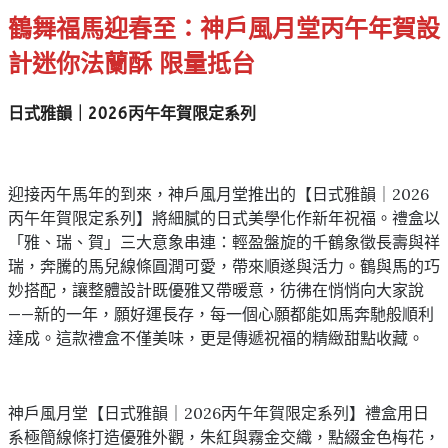
鶴舞福馬迎春至：神戶風月堂丙午年賀設
計迷你法蘭酥 限量抵台
日式雅韻｜2026丙午年賀限定系列
迎接丙午馬年的到來，神戶風月堂推出的【日式雅韻｜2026
丙午年賀限定系列】將細膩的日式美學化作新年祝福。禮盒以
「雅、瑞、賀」三大意象串連：輕盈盤旋的千鶴象徵長壽與祥
瑞，奔騰的馬兒線條圓潤可愛，帶來順遂與活力。鶴與馬的巧
妙搭配，讓整體設計既優雅又帶暖意，彷彿在悄悄向大家說
——新的一年，願好運長存，每一個心願都能如馬奔馳般順利
達成。這款禮盒不僅美味，更是傳遞祝福的精緻甜點收藏。
神戶風月堂【日式雅韻｜2026丙午年賀限定系列】禮盒用日
系極簡線條打造優雅外觀，朱紅與霧金交織，點綴金色梅花，