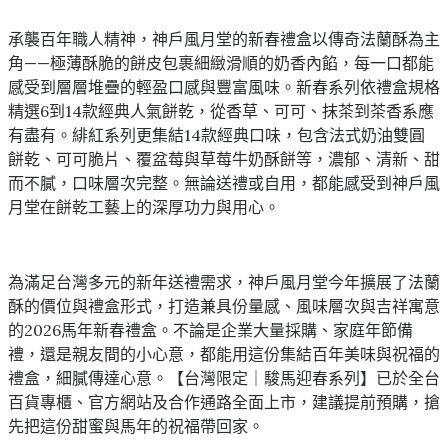
承襲百年職人精神，神戶風月堂的新春禮盒以傳奇法蘭酥為主
角——極薄酥脆的餅皮包裹細緻滑順的奶香內餡，每一口都能
感受到層層堆疊的輕盈口感與豐富風味。新春系列依禮盒規格
精選6到14款經典人氣餅乾，從香草、可可、抹茶到茶香系應
有盡有。緋紅系列更集結14款經典口味，包含法式奶油雙圓
餅乾、可可脆片、覆盆莓與草莓牛奶酥餅等，濃郁、清新、甜
而不膩，口味層次完整。無論送禮或自用，都能感受到神戶風
月堂在餅乾工藝上的深厚功力與用心。
為滿足台灣多元的新年送禮需求，神戶風月堂今年擴展了法蘭
酥的價位與禮盒形式，打造兼具份量感、風味層次與吉祥寓意
的2026馬年新春禮盒。不論是企業大量採購、家庭年節備
禮，還是親友間的小心意，都能用這份集結百年美味與祝福的
禮盒，細膩傳達心意。【台灣限定｜駿馬迎春系列】已於全台
百貨專櫃、官方網站及合作通路全面上市，建議提前預購，搶
先把這份甜蜜與馬年的祝福帶回家。