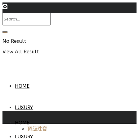
No Result
View All Result
HOME
LUXURY
HOME
頂級珠寶
LUXURY