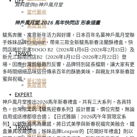
LIFE
資料提供@神戶風月堂
當代藝術
美酒佳餚
神戶風月堂 2026 馬年快閃店 形象插畫
美妝香氛
駿馬奔騰、寓意新年活力與好運，日本百年名菓神戶風月堂聯
醫美保養
手姊妹品牌Lespoir，帶來三款全新駿馬新春法蘭酥禮盒。快
空間傢飾
閃店將於忠孝SOGO B2（2026年1月6日-2026年2月13日）及
TRAVEL
新光三越南西店B2（2026年1月12日-2026年2月22日）登
場。因應台灣粉絲熱烈反響，品牌特別延長檔期，讓大家有更
當代藝術
度假天堂
多時間細細品味這份傳承百年的酥脆美味，與親友共享新春甜
蜜與祝福。
夢幻旅宿
美妝香氛
EXPERT
神戶風月堂推出2026馬年新春禮盒，共有三大系列，各具特
醫美保養
星座運勢
色。台灣限定的【駿馬迎春系列】設計豐富、價位完整，無論
自用或送禮都很合適；【日式雅韻｜2026丙午年賀限定系
健康保養
列】以鶴舞福馬為靈感，將日式美學與新春祝福完美融合，鐵
TRAVEL
盒兼具收藏價值；姊妹品牌Lespoir的【花開好年禮盒】則以
雅仕指南