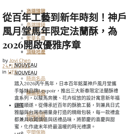
高端鐘錶
頂級珠寶
從百年工藝到新年時刻！神戶
高端鐘錶
風月堂馬年限定法蘭酥，為
奢華名車
奢華名車
2026開啟優雅序章
頂級地產
頂級地產
by
Jovi Chen
NOUVEAU
24/12/2025
in
LIFE
NOUVEAU
時尚名品
踏入2026丙午馬年，日本百年銘菓神戶風月堂攜
手姊妹品牌Lespoir，推出三大新春限定法蘭酥禮
藏品拍賣
時尚名品
盒系列，以駿馬奔騰、花卉綻放的設計寓意新年福
運與順遂。從傳承近百年的酥脆工藝，到兼具日式
LIFE
雅韻與台灣市場量身打造的精緻包裝，每一款禮盒
藏品拍賣
美酒佳餚
都兼具收藏價值與送禮品味，將節慶的喜慶與甜
蜜，化作歲末年終最溫暖的時光禮讚。
空間傢飾