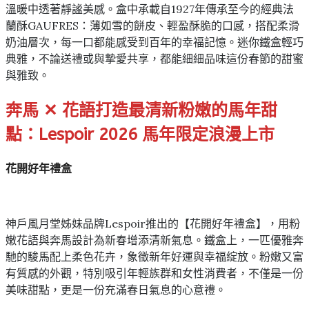
溫暖中透著靜謐美感。盒中承載自1927年傳承至今的經典法
蘭酥GAUFRES：薄如雪的餅皮、輕盈酥脆的口感，搭配柔滑
奶油層次，每一口都能感受到百年的幸福記憶。迷你鐵盒輕巧
典雅，不論送禮或與摯愛共享，都能細細品味這份春節的甜蜜
與雅致。
奔馬 ✕ 花語打造最清新粉嫩的馬年甜
點：Lespoir 2026 馬年限定浪漫上市
花開好年禮盒
神戶風月堂姊妹品牌Lespoir推出的【花開好年禮盒】，用粉
嫩花語與奔馬設計為新春增添清新氣息。鐵盒上，一匹優雅奔
馳的駿馬配上柔色花卉，象徵新年好運與幸福綻放。粉嫩又富
有質感的外觀，特別吸引年輕族群和女性消費者，不僅是一份
美味甜點，更是一份充滿春日氣息的心意禮。