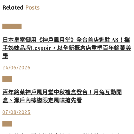
Related
Posts
美酒佳餚
日本皇室御用《神戶風月堂》全台首店進駐 A8！攜
手姊妹品牌Lespoir，以全新概念店重塑百年銘菓美
學
24/06/2026
LIFE
百年銘菓神戶風月堂中秋禮盒登台！月兔互動開
盒、瀨戶內檸檬限定風味搶先看
07/08/2025
LIFE