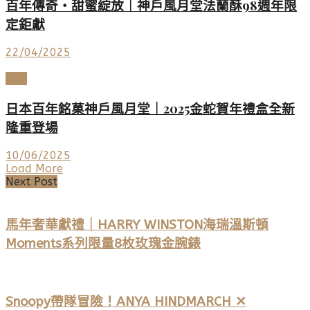
百年傳奇・甜蜜綻放｜神戶風月堂法蘭酥98週年限
定鉅獻
22/04/2025
LIFE
日本百年銘菓神戶風月堂｜2025金蛇賀年禮盒全新
隆重登場
10/06/2025
Load More
Next Post
馬年奢華獻禮｜HARRY WINSTON海瑞溫斯頓
Moments系列限量8枚玫瑰金腕錶
Snoopy帶隊冒險！ANYA HINDMARCH ✕