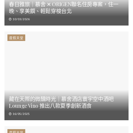
春日雅旅｜慕舍 ✕ ORIGEN聯名住房專案，住一
晚、享美饌、輕鬆穿梭台北
10/03/2026
度假天堂
藏在天際的微醺時光｜慕舍酒店寰宇空中酒吧
Lounge Vino 推出八款夏季創新酒食
16/05/2025
度假天堂