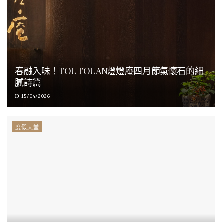
春融入味！TOUTOUAN燈燈庵四月節氣懷石的細
膩詩篇
15/04/2026
度假天堂