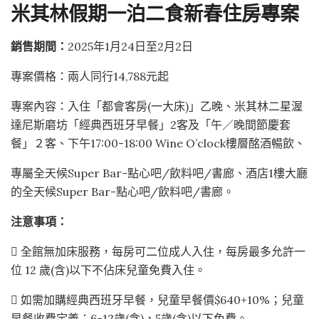
米其林假期一泊二食新春住房專案
銷售期間：
2025年1月24日至2月2日
專案價格：兩人同行14,788元起
專案內容：入住「都會客房(一大床)」乙晚、米其林二星渥
達尼斯磨坊「經典西班牙早餐」2客及「午／晚間節慶套
餐」２客、下午17:00-18:00 Wine O’clock樓層酩酒暢飲、
專屬全天候Super Bar-點心吧/飲料吧/書廊、酒店1樓大廳
的全天候Super Bar-點心吧/飲料吧/書廊。
注意事項：
 全館無加床服務，每房可二位成人入住，每房最多允許一
位 12 歲(含)以下不佔床兒童免費入住。
 如需加購經典西班牙早餐，兒童早餐價$640+10%；兒童
早餐收費定義：6-12歲(含)，5歲(含)以下免費。