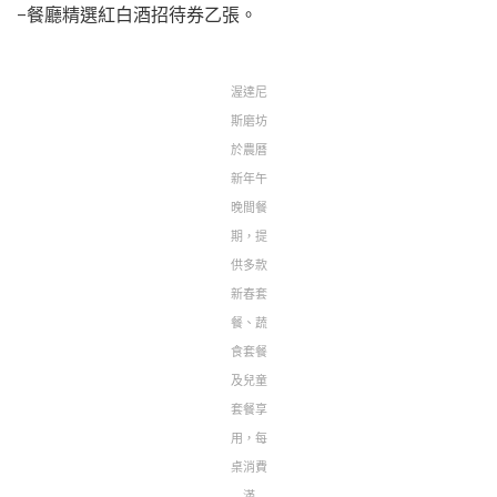
–餐廳精選紅白酒招待券乙張。
渥達尼
斯磨坊
於農曆
新年午
晚間餐
期，提
供多款
新春套
餐、蔬
食套餐
及兒童
套餐享
用，每
桌消費
滿