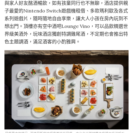
與家人好友酩酒暢飲，如有孩童同行也不無聊，酒店提供親
子最愛的Nintendo Switch遊戲機租借、多款瑪利歐及各式
系列遊戲片，隨時隨地自由享樂，讓大人小孩在房內玩到不
想出門。頂樓亦有空中酒吧Lounge Vino，可以品飲精選世
界級美酒外，玩味酒店獨創特調雞尾酒，不定期也會推出特
色主題調酒，滿足酒客的小酌雅興。