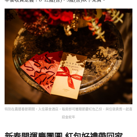
特別在農曆春節期間，入住慕舍酒店，每房即可獲贈節慶紅包乙份，與住宿貴賓一起喜
迎金蛇年