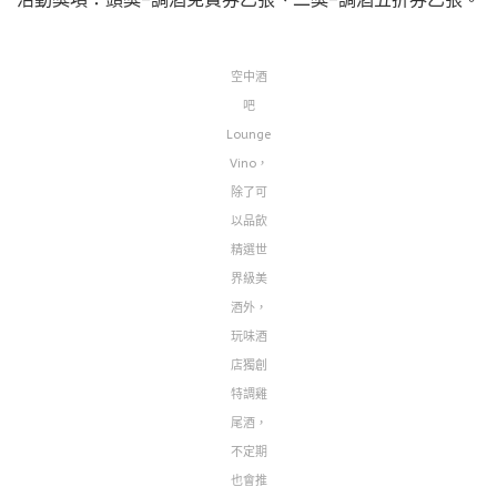
空中酒
吧
Lounge
Vino，
除了可
以品飲
精選世
界級美
酒外，
玩味酒
店獨創
特調雞
尾酒，
不定期
也會推