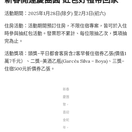
新春開運慶團圓 紅包好禮帶回家
活動期間：2025年1月28日(除夕) 至2月3日(初六)
住房活動：活動期間預訂住房，不限住宿專案，皆可於入住
時參與抽紅包活動。發票恕不累計、每位限抽乙次，獎項抽
完為止。
活動獎項：頭獎–平日都會客房含2客早餐住宿券乙張(價值1
萬7千元）、二獎–美酒乙瓶(Garcés Silva – Boya)、三獎–
住宿500元折價券乙張。
新春
慶團
聚，
喜迎
金蛇
年，