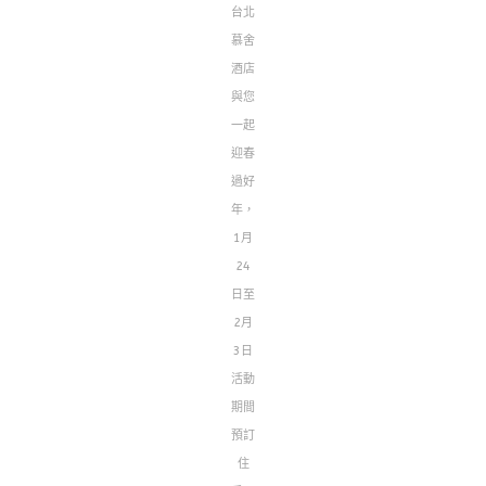
台北
慕舍
酒店
與您
一起
迎春
過好
年，
1月
24
日至
2月
3日
活動
期間
預訂
住