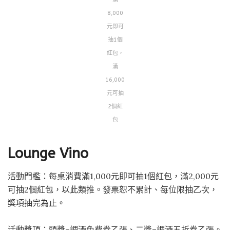
8,000
元即可
抽1個
紅包，
滿
16,000
元可抽
2個紅
包
Lounge Vino
活動門檻：每桌消費滿1,000元即可抽1個紅包，滿2,000元
可抽2個紅包，以此類推。發票恕不累計、每位限抽乙次，
獎項抽完為止。
活動獎項：頭獎–調酒免費券乙張、二獎–調酒五折券乙張。