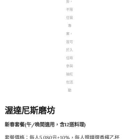
房，
不限
住宿
專
案，
皆可
於入
住時
參與
抽紅
包活
動
渥達尼斯磨坊
新春套餐(午/晚間適用，含12道料理)
套餐價格：每人5,080元+10%，每人贈精選香檳乙杯