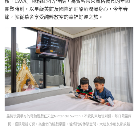
檳「CAVA」與粉紅酒等佳釀，為賓客帶來風格獨具的年節
團聚時刻，以星級美饌及國際酒莊酩酒潤澤身心，今年春
節，就從慕舍享受純粹放空的幸福好運之旅。
盡情玩耍最夯的電動遊戲任天堂Nintendo Switch，不受拘束地玩到翻，每日限量兩
間，僅限電話訂房。孩童們的嬉戲樂園，爸媽們的休憩空間，大朋友小朋友都放鬆