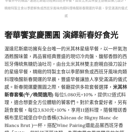
早餐界中的精品-渥達尼斯磨坊經典西班牙早餐，由台北米其林雙主廚親自操刀設計，
精緻特製主食以季節鮮魚或西班牙風味肉類料理喚醒新春開運的早晨，享受滿滿的儀式
感
奢華饗宴慶團圓 演繹新春好食光
渥達尼斯磨坊擁有全台唯一的米其林星級早餐，以一杯氣泡
酒甦醒味蕾，再品嘗經典豐盛的現切冷肉盤、馥郁香醇的西
班牙傳統焦糖奶油吐司，由台北米其林雙主廚親自操刀設計
的星級早餐，精緻的特製主食以季節鮮魚或西班牙風味肉類
料理喚醒新春開運的早晨，豐盛早餐讓旅人享受滿滿的儀式
感。新春開運慶團圓之際，餐廳提供多款套餐選擇，
米其林
新春套餐(午/晚間適用)
每位5,080元+10%，提供12道式料
理，適合想要全方位體驗的饕客們。對於素食愛好者，另有
蔬食套餐，每位3,830元+10%，享用11道料理，隨餐贈送香
檳布里尼城堡白中白香檳(Château de Bligny Blanc de
Blancs Brut )一杯，搭配Wine Pairing還能品嘗西班牙香