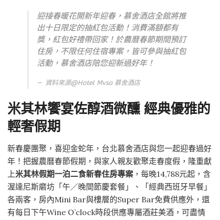
迎接春暖花開新年迎春，慕舍酒店全館將推
出十日限定的抽紅包活動！消費滿額都有
獎，紅包好禮帶回家！於農曆春節期間預訂
住房，不限任何住宿專案，皆可參與抽紅包
活動，慕舍酒店陪您迎新過好年！
資料來源@
Hotel Mvsa 慕舍酒店
米其林饗宴佐醇酒微醺 經典優雅的
輕奢假期
新春慶團聚，喜迎金蛇年，台北慕舍酒店與您一起迎春過好
年！把握農曆春節假期，與家人親友歡聚走春度假，隆重獻
上
米其林假期一泊二食新春住房專案
，每晚14,788元起，含
渥達尼斯磨坊「午／晚間節慶套餐」、「經典西班牙早餐」
各兩客，房內Mini Bar與樓層的Super Bar免費供應外，還
有每日下午Wine O’clock時段供應專屬酒莊美酒，可盡情