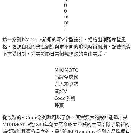
0
0
m
m
)
這一系列以V Code前衛的深V字型設計，描繪出俐落摩登風
格，強調自我的態度創造與眾不同的珍珠時尚風潮，配戴珠寶
不需受限制，完美彰顯日常佩戴珍珠的自由美感。
MIKIMOTO
品牌全球代
言人宋威龍
演譯V
Code系列
珠寶
從最新的V Code系列就可以了解，其實強大的設計能量才是
MIKIMOTO從1893年創立至今屹立不搖的主因；除了最新的
前衛珍珠珠寶作品之外，最新的M Signature系列以品牌獨有