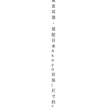
黃
金
耳
環
，
搭
配
日
本
A
k
o
y
a
珍
珠
(
尺
寸
約
5.