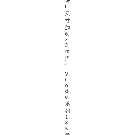
珠
(
尺
寸
約
6.
2
5
m
m
)
V
C
o
d
e
系
列
1
8
K