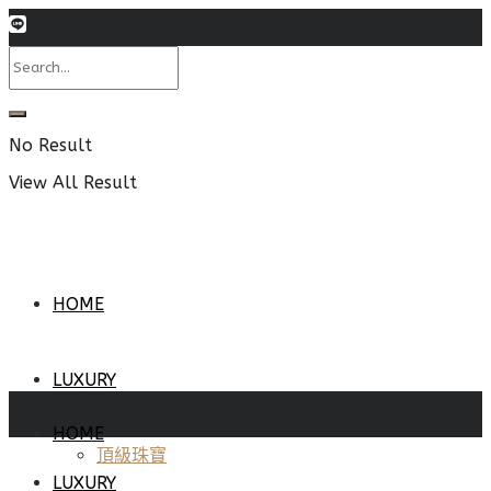
No Result
View All Result
HOME
LUXURY
HOME
頂級珠寶
LUXURY