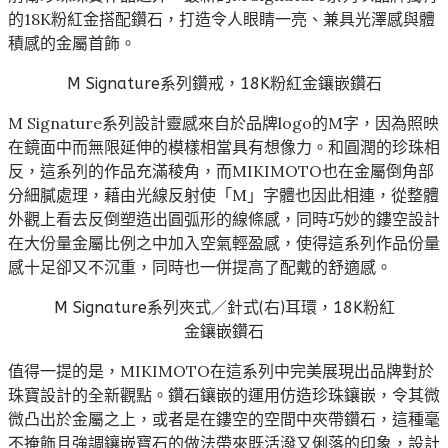
的18K粉紅金搭配鑽石，打造令人眼睛一亮、兼具光澤感與體
積感的金屬首飾。
M Signature系列鑽戒，18K粉紅金鑲嵌鑽石
M Signature系列設計靈感來自於品牌logo的M字，因為照映
在鏡面中而無限延伸的模樣相當具有想像力。和圓潤的珍珠相
反，這系列的作品充滿稜角，而MIKIMOTO也在金屬倒角部
分細膩處理，藉由光線反射使「M」字體也因此相連，從整體
外觀上看去反倒塑造出圓弧形的線條感，同時巧妙的鏤空設計
在大份量金屬比例之中加入空氣輕盈感，使得這系列作品份量
感十足卻又不沉重，同時也一併提高了配戴的舒適感。
M Signature系列夾式／針式(右)耳環，18K粉紅
金鑲嵌鑽石
值得一提的是，MIKIMOTO在這系列中完美展現出品牌對於
珠寶設計的全新觀點。鑽石鑲嵌的運用仿造珍珠鑲嵌，令其微
微凸出於金屬之上，或者是在鏤空的空間中夾帶鑽石，這種毫
不掩飾且強調鑲嵌寶石的做法帶來既活潑又俐落的印象，設計