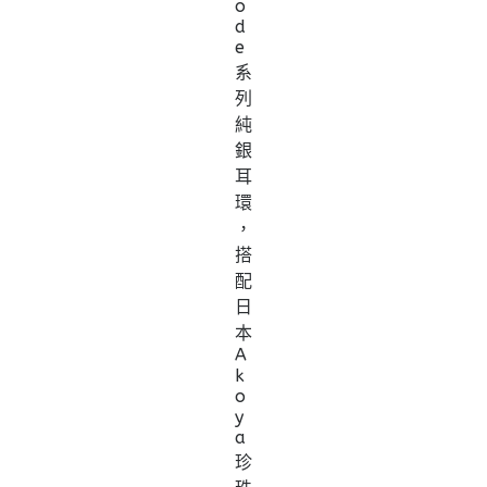
o
d
e
系
列
純
銀
耳
環
，
搭
配
日
本
A
k
o
y
a
珍