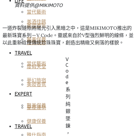
LIFE
資料提供@MIKIMOTO
當代藝術
美酒佳餚
美妝香氛
一道炸裂縫隙將陽光引入黑暗之中，這是MIKIMOTO推出的
最新珠寶系列－V Code。靈感來自於V型強烈鮮明的線條，並
醫美保養
以此重新詮釋傳統珍珠珠寶，創造出精緻又俐落的樣貌。
空間傢飾
TRAVEL
V
當代藝術
C
度假天堂
o
d
夢幻旅宿
e
美妝香氛
系
EXPERT
列
純
醫美保養
星座運勢
銀
墜
健康保養
鍊
TRAVEL
，
雅仕指南