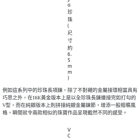
a
珍
珠
(
尺
寸
約
6.
5
m
m
)
例如這系列中的珍珠長項鍊，除了不對襯的金屬接環相當具有
巧思之外，在18K黃金版本上是以全珍珠長鍊連接完如打勾的
V型，而在純銀版本上則拼接純銀金屬鍊節，增添一股粗曠風
格，瞬間就令兩款相似的珠寶作品呈現截然不同的感受。
V
C