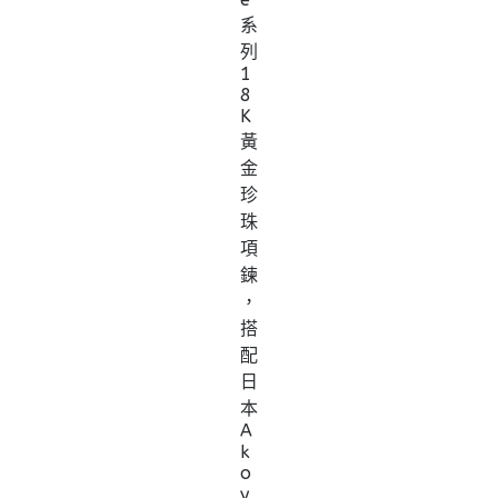
系
列
1
8
K
黃
金
珍
珠
項
鍊
，
搭
配
日
本
A
k
o
y