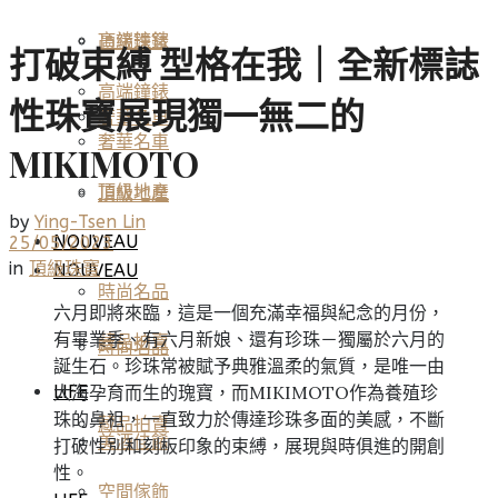
高端鐘錶
頂級珠寶
打破束縛 型格在我｜全新標誌
高端鐘錶
性珠寶展現獨一無二的
奢華名車
奢華名車
MIKIMOTO
頂級地產
頂級地產
by
Ying-Tsen Lin
NOUVEAU
25/05/2023
in
頂級珠寶
NOUVEAU
時尚名品
六月即將來臨，這是一個充滿幸福與紀念的月份，
有畢業季、有六月新娘、還有珍珠－獨屬於六月的
藏品拍賣
時尚名品
誕生石。珍珠常被賦予典雅溫柔的氣質，是唯一由
大海孕育而生的瑰寶，而MIKIMOTO作為養殖珍
LIFE
珠的鼻祖，一直致力於傳達珍珠多面的美感，不斷
藏品拍賣
美酒佳餚
打破性別和刻板印象的束縛，展現與時俱進的開創
性。
空間傢飾