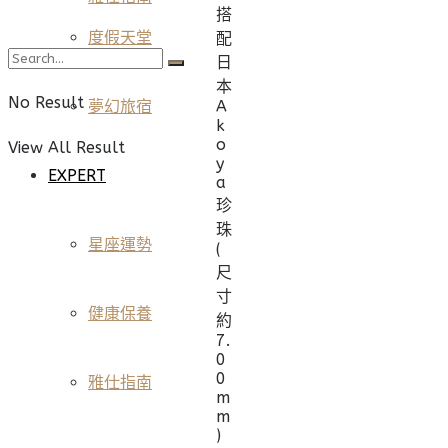
搭
度假天堂
配
日
本
No Result
A
夢幻旅宿
k
o
View All Result
y
EXPERT
a
珍
珠
星座運勢
(
尺
寸
健康保養
約
7.
0
0
雅仕指南
m
m
)