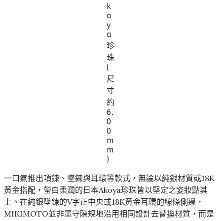
k
o
y
a
珍
珠
(
尺
寸
約
6.
0
0
m
m
)
一口氣推出項鍊、墜鍊與耳環等款式，無論以純銀材質或18K
黃金搭配，瑩白柔潤的日本Akoya珍珠皆以堅定之姿妝點其
上。在純銀墜鍊的V字正中央或18K黃金耳環的線條側邊，
MIKIMOTO並非墨守陳規地沿用相同設計去替換材質，而是