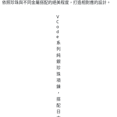
依照珍珠與不同金屬搭配的絕美程度，打造相對應的設計。
V
C
o
d
e
系
列
純
銀
珍
珠
項
鍊
，
搭
配
日