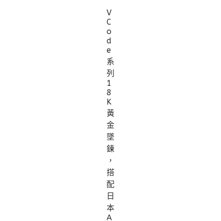
V
C
o
d
e
系
列
1
8
K
黃
金
墜
鍊
，
搭
配
日
本
A