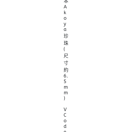
本
A
k
o
y
a
珍
珠
(
尺
寸
約
6.
5
m
m
)
V
C
o
d
e