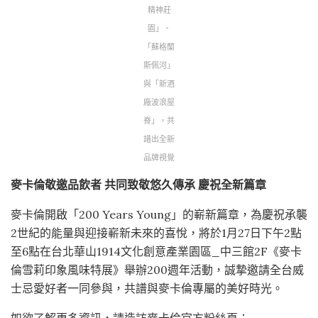
精神莊
園」、
「蘇格蘭
斯佩河」
與「新酒
廠波浪屋
脊」，共
譜出全新
品牌視覺
麥卡倫敬邀品飲者
共同致敬悠久傳承
慶祝全新篇章
麥卡倫開啟「200 Years Young」的嶄新篇章，為慶祝承襲
2世紀的能量與迎接嶄新未來的喜悅，將於1月27日下午2點
至6點在台北華山1914文化創意產業園區_中三館2F《麥卡
倫雪莉印象風味特展》舉辦200週年活動，誠摯邀請全台威
士忌愛好者一同參與，共譜與麥卡倫專屬的美好時光。