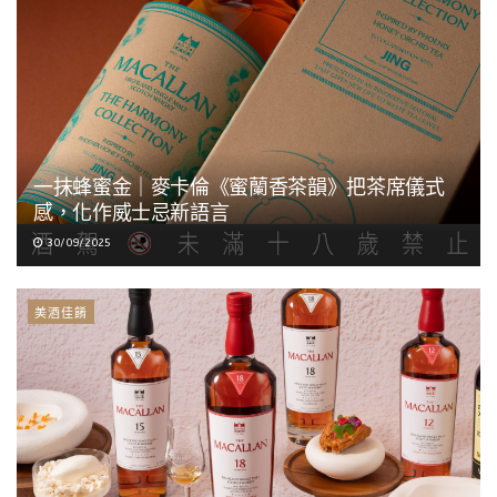
一抹蜂蜜金｜麥卡倫《蜜蘭香茶韻》把茶席儀式
感，化作威士忌新語言
30/09/2025
美酒佳餚