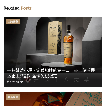
Related
Posts
美酒佳餚
一抹桀然茶煙，定義旅途的第一口｜麥卡倫《櫻
木正山茶韻》全球免稅限定
02/10/2025
美酒佳餚