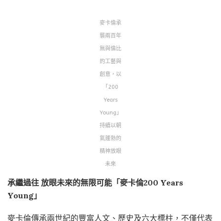
麥卡倫承
襲兩百年
無與倫比
的工藝與
創意，以
「200
Years
Young」
持續以朝
氣蓬勃的
精神放眼
未來
承繼過往
放眼未來的無限可能「麥卡倫
200 Years
Young
」
麥卡倫傳承兩世紀的豐富人文、歷史及六大標柱，不僅代表