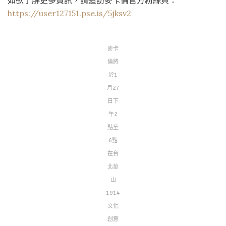
如欲了解更多資訊，請造訪麥卡倫官方粉絲頁：
https://user127151.pse.is/5jksv2
麥卡
倫將
於1
月27
日下
午2
點至
6點
在台
北華
山
1914
文化
創意