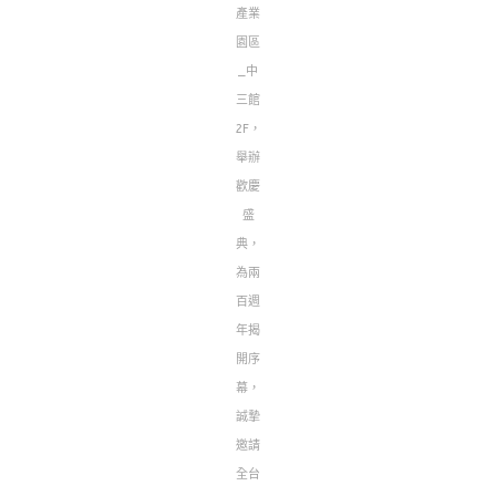
產業
園區
_中
三館
2F，
舉辦
歡慶
盛
典，
為兩
百週
年揭
開序
幕，
誠摯
邀請
全台