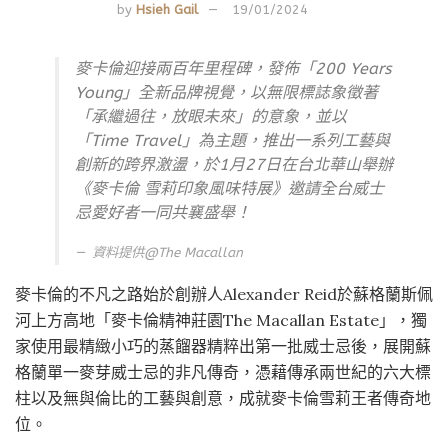
by
Hsieh Gail
19/01/2024
麥卡倫迎接兩百年里程碑，發佈「200 Years
Young」全新品牌視覺，以無限標誌象徵著
「承繼過往，放眼未來」的意象，並以
「Time Travel」為主題，推出一系列工藝與
創新的跨界激盪，於1月27日在台北華山舉辦
《麥卡倫 雪莉印象風味特展》邀請全台威士
忌愛好者一同共襄盛舉！
資料提供@
The Macallan
麥卡倫的不凡之路始於創辦人Alexander Reid於蘇格蘭斯佩
河上方高地「麥卡倫精神莊園The Macallan Estate」，獨
家使用最精緻小巧的蒸餾器精粹出第一批威士忌後，展開蘇
格蘭單一麥芽威士忌的非凡傳奇，憑藉傳承兩世紀的六大標
柱以及無與倫比的工藝與創意，成就麥卡倫雪莉王者傳奇地
位。