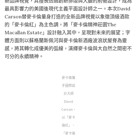
新品牌視覺，其擅長透過創新排版與大膽的前衛設計，成為
最具影響力的美國後現代主義平面設計師之一。本次David
Carson替麥卡倫量身打造的全新品牌視覺以象徵頂級酒款
的「麥卡倫紅」為主色調，將「麥卡倫精神莊園The
Macallan Estate」設計融入其中，呈現對未來的展望；字
體方面則以蘇格蘭斯佩河與麥卡倫新酒廠波浪狀屋脊為靈
感，將其轉化成優美的弧線，演繹麥卡倫與大自然之間密不
可分的永續精神。
麥卡倫攜
手國際設
計大師
David
Carson，
以「麥卡
倫紅」、
「麥卡倫