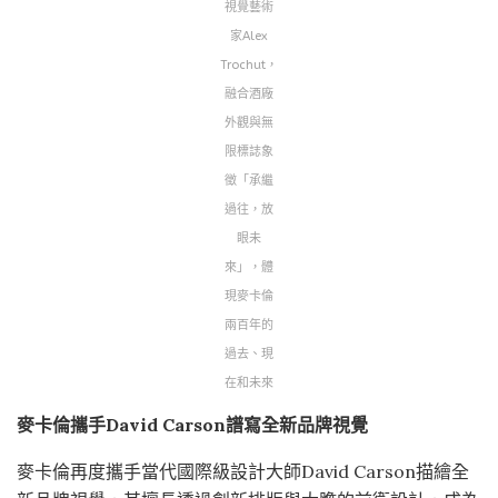
視覺藝術
家Alex
Trochut，
融合酒廠
外觀與無
限標誌象
徵「承繼
過往，放
眼未
來」，體
現麥卡倫
兩百年的
過去、現
在和未來
麥卡倫攜手
David Carson
譜寫全新品牌視覺
麥卡倫再度攜手當代國際級設計大師David Carson描繪全