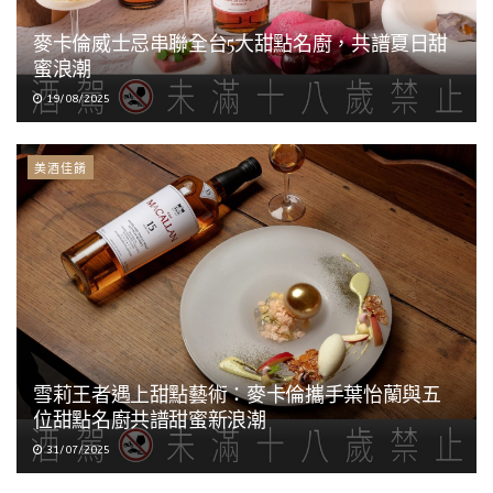
麥卡倫威士忌串聯全台5大甜點名廚，共譜夏日甜
蜜浪潮
19/08/2025
美酒佳餚
雪莉王者遇上甜點藝術：麥卡倫攜手葉怡蘭與五
位甜點名廚共譜甜蜜新浪潮
31/07/2025