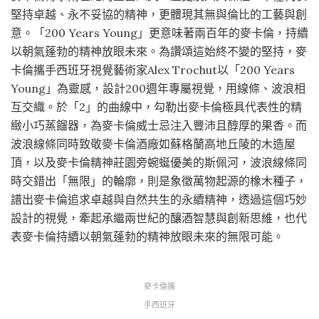
堅持卓越、永不妥協的精神，更體現其無與倫比的工藝與創
意。「200 Years Young」更意味著兩百年的麥卡倫，持續
以朝氣蓬勃的精神放眼未來。為讚頌這始終不變的堅持，麥
卡倫攜手西班牙視覺藝術家Alex Trochut以「200 Years
Young」為靈感，設計200週年專屬視覺，用線條、波浪相
互交織。於「2」的曲線中，勾勒出麥卡倫極具代表性的精
緻小巧蒸餾器，為麥卡倫威士忌注入豐沛且醇厚的果香。而
波浪線條同時致敬麥卡倫酒廠如蘇格蘭高地丘陵的木造屋
頂，以及麥卡倫精神莊園旁蜿蜒優美的斯佩河，波浪線條同
時交錯出「無限」的輪廓，則是象徵萬物起源的橡木種子，
譜出麥卡倫追求卓越與自然共生的永續精神，透過這個巧妙
設計的視覺，牽起承繼兩世紀的釀酒智慧與創新思維，也代
表麥卡倫持續以朝氣蓬勃的精神放眼未來的無限可能。
麥卡倫攜
手西班牙