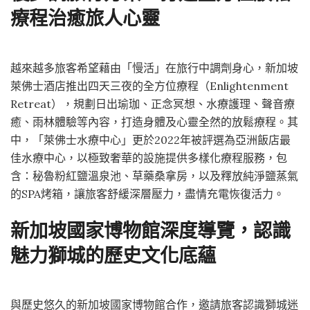
療程治癒旅人心靈
越來越多旅客希望藉由「慢活」在旅行中調劑身心，新加坡
萊佛士酒店推出四天三夜的全方位療程（Enlightenment
Retreat），規劃日出瑜珈、正念冥想、水療護理、聲音療
癒、雨林體驗等內容，打造身體及心靈全然的放鬆療程。其
中，「萊佛士水療中心」更於2022年被評選為亞洲飯店最
佳水療中心，以極致奢華的設施提供多樣化療程服務，包
含：秘魯粉紅鹽溫泉池、草藥桑拿房，以及釋放純淨鹽蒸氣
的SPA烤箱，讓旅客舒緩深層壓力，盡情充電恢復活力。
新加坡國家博物館深度導覽，認識
魅力獅城的歷史文化底蘊
與歷史悠久的新加坡國家博物館合作，邀請旅客認識獅城迷