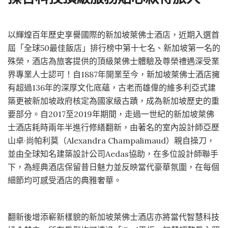
以輝煌百年歷史享譽國際的新加坡萊佛士酒店，近期入選首
屆「全球50最佳飯店」排行榜中第十七名、新加坡第一名的
殊榮，酒店為旅客提供的頂級萊佛士體驗及尊榮禮遇深受業
界專業人士認可！自1887年開業至今，新加坡萊佛士酒店擁
有超過136年的深厚文化底蘊，古老而雄偉的維多利亞式建
築更被新加坡政府核定為國家級古蹟，成為新加坡歷史的重
要部分。自2017至2019年期間，走過一世紀的新加坡萊佛
士酒店耗時兩年半進行修繕翻新，由著名的室內設計師亞歷
山卓·尚帕利莫（Alexandra Champalimaud）親自操刀，
並由全球知名建築設計公司Aedas協助，在多位設計師聯手
下，為經典酒店保留昔日魅力並反映當代豪華氛圍，在每個
細節均可感受酒店的典雅奢華。
翻新後增添嶄新樣貌的新加坡萊佛士酒店亦將當代智慧科技