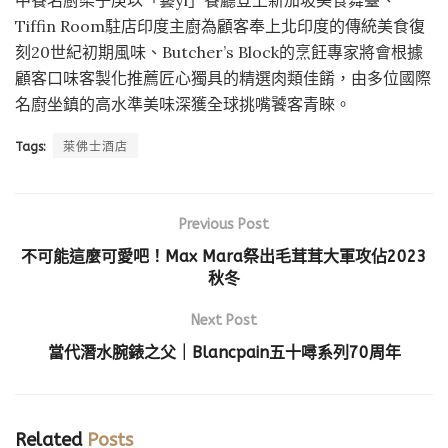
中餐名廚梁子庚以「藝yì」餐廳登上新加坡美食舞臺、
Tiffin Room駐店印度主廚為顧客奉上北印度的傳統美食復
刻20世紀初期風味、Butcher’s Block的烹飪專家將會根據
顧客口味客製化推薦匠心獨具的精選肉類佳餚，由多位國際
名廚坐鎮的高水準美味深獲全球挑嘴饕客青睞。
Tags:
萊佛士酒店
Previous Post
不可能這麼可愛吧！Max Mara祭出毛茸茸大軍攻佔2023
秋冬
Next Post
當代潛水腕錶之父｜Blancpain五十噚系列70周年
Related
Posts