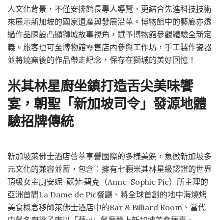
人文化背景，不僅安排館長專人導覽，更結合先進科技技術
來展示新加坡的國家遺產與發展沿革。博物館中的藝廊亦透
過作品陳設凸顯獅城故事視角，賦予博物館參觀體驗全新定
義。旅客也可至博物館零售店內參與工作坊，手工製作瓷器
並將燒窯後的作品帶走紀念，保存在獅城的美好回憶！
米其林星廚坐鎮打造舌尖美味饗
宴，朝聖「新加坡司令」發源地體
驗招牌傳統
新加坡萊佛士酒店薈萃享譽國際的多樣美饌，象徵新加坡多
元文化的兼容並蓄，包含：擁有七顆米其林星級認證的世界
頂級女主廚安妮-蘇菲·碧克（Anne-Sophie Pic）所主理的
亞洲首間La Dame de Pic餐廳、將全球首創的地中海燒烤
美食概念移師萊佛士酒店中的Bar & Billiard Room、當代