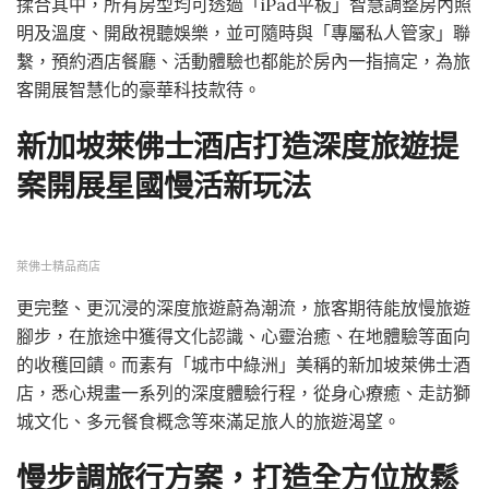
揉合其中，所有房型均可透過「iPad平板」智慧調整房內照
明及溫度、開啟視聽娛樂，並可隨時與「專屬私人管家」聯
繫，預約酒店餐廳、活動體驗也都能於房內一指搞定，為旅
客開展智慧化的豪華科技款待。
新加坡萊佛士酒店打造深度旅遊提
案開展星國慢活新玩法
萊佛士精品商店
更完整、更沉浸的深度旅遊蔚為潮流，旅客期待能放慢旅遊
腳步，在旅途中獲得文化認識、心靈治癒、在地體驗等面向
的收穫回饋。而素有「城市中綠洲」美稱的新加坡萊佛士酒
店，悉心規畫一系列的深度體驗行程，從身心療癒、走訪獅
城文化、多元餐食概念等來滿足旅人的旅遊渴望。
慢步調旅行方案，打造全方位放鬆