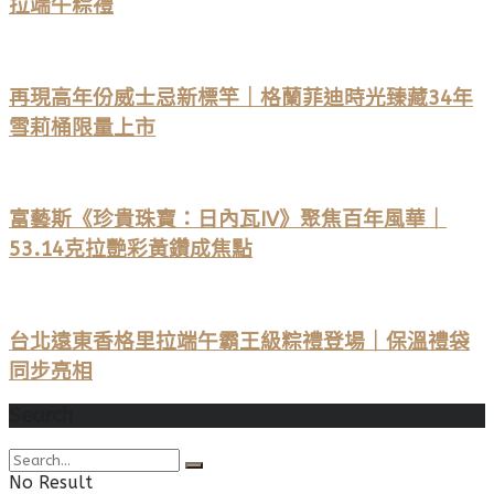
拉端午粽禮
再現高年份威士忌新標竿｜格蘭菲迪時光臻藏34年
雪莉桶限量上市
富藝斯《珍貴珠寶：日內瓦IV》聚焦百年風華｜
53.14克拉艷彩黃鑽成焦點
台北遠東香格里拉端午霸王級粽禮登場｜保溫禮袋
同步亮相
Search
No Result