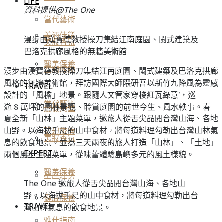
LIFE
資料提供@The One
當代藝術
美酒佳餚
漫步由漢寶德教授操刀集結江南庭園、閩式建築及
美妝香氛
巴洛克拱廊風格的無牆美術館
醫美保養
空間傢飾
漫步由漢寶德教授操刀集結江南庭園、閩式建築及巴洛克拱廊
風格的無牆美術館，拜訪國際大師隈研吾以新竹九降風為靈感
TRAVEL
設計的「風檐」地景。跟隨人文管家穿梭紅瓦綠意’，巡
當代藝術
遊 8 萬坪的園林景觀、聆賞庭園的前世今生、風水軼事。春
度假天堂
夏全新「山林」主題菜單，邀旅人從舌尖品閱台灣山海、各地
山野。以海拔千尺的山中食材，將每道料理勾勒出台灣山林氣
夢幻旅宿
美妝香氛
息的飲食地景。並為三天兩夜的旅人打造「山林」、「土地」
EXPERT
兩個風土主題菜單，從味蕾體驗島嶼多元的風土樣貌。
醫美保養
星座運勢
The One 邀旅人從舌尖品閱台灣山海、各地山
野。以海拔千尺的山中食材，將每道料理勾勒出台
健康保養
TRAVEL
灣山林氣息的飲食地景。
雅仕指南