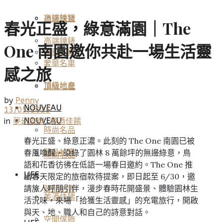
高端鐘錶
頂級珠寶
春光正盛，綠意滿園｜The
高端鐘錶
One 南園邀你共赴一場生活靈
奢華名車
奢華名車
感之旅
頂級地產
頂級地產
by
Penny
NOUVEAU
13/05/2025
NOUVEAU
in
夢幻旅宿
,
美酒佳餚
時尚名品
春光正盛、綠意正濃。此刻的 The One 南園已被
春風喚醒，染綠了園林 8 萬餘坪的無邊綠意，鳥
藏品拍賣
時尚名品
語和花香彷彿在低語一場春日邀約。The One 推
LIFE
出春天限定的旅宿款待提案，即日起至 6/30，邀
請旅人呼朋引伴，漫步春時花開盛景、體驗園林生
藏品拍賣
美酒佳餚
活況味，來場「拾獲生活靈感」的充電旅行，開啟
與天、地、職人和自己的詩意對話。
空間傢飾