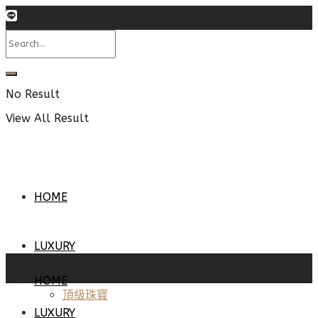
No Result
View All Result
HOME
LUXURY
HOME
頂級珠寶
LUXURY