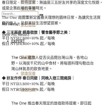
春日限定．款待提案：無論是三五好友共享的深度文化悅遊，
或是企業包場的專屬時光。
度假天堂
The One 南園重新定義春天理想的園林日常，為講究生活質
趣的旅人，呈獻美好生活想望提案。
No Result
夢幻旅宿
◆ 三天兩夜 經典宿旅｜饗食藝季節之美：
View All Result
平日 NT$12,800+10% 起／每晚
EXPERT
假日 NT$14,800+10% 起／每晚
星座運勢
The One 邀旅人從舌尖品閱台灣山海、各地山
野。以海拔千尺的山中食材，將每道料理勾勒出台
灣山林氣息的飲食地景。
健康保養
◆
好友作伴
春日同遊｜同晚入宿三間廂房：
平日 NT$13,800+10% 起／每晚
假日 NT$15,800+10% 起／每晚
雅仕指南
The One 推出春天限定的旅宿款待提案，即日起