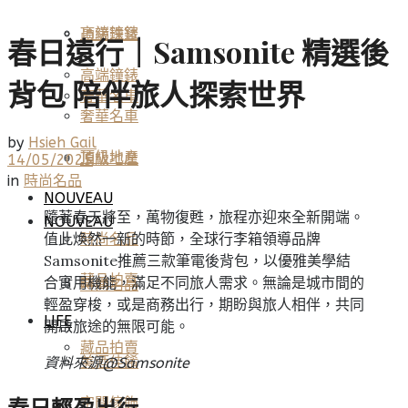
高端鐘錶
頂級珠寶
春日遠行｜Samsonite 精選後
高端鐘錶
背包 陪伴旅人探索世界
奢華名車
奢華名車
by
Hsieh Gail
頂級地產
頂級地產
14/05/2025
in
時尚名品
NOUVEAU
隨著春天將至，萬物復甦，旅程亦迎來全新開端。
NOUVEAU
值此煥然一新的時節，全球行李箱領導品牌
時尚名品
Samsonite推薦三款筆電後背包，以優雅美學結
藏品拍賣
合實用機能，滿足不同旅人需求。無論是城市間的
時尚名品
輕盈穿梭，或是商務出行，期盼與旅人相伴，共同
LIFE
開啟旅途的無限可能。
藏品拍賣
美酒佳餚
資料來源@
Samsonite
空間傢飾