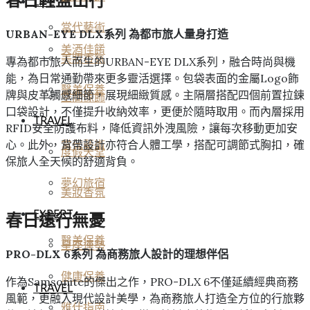
春日輕盈出行
LIFE
當代藝術
URBAN-EYE DLX系列 為都市旅人量身打造
美酒佳餚
美妝香氛
專為都市旅人而生的URBAN-EYE DLX系列，融合時尚與機
能，為日常通勤帶來更多靈活選擇。包袋表面的金屬Logo飾
醫美保養
牌與皮革觸感細節，展現細緻質感。主隔層搭配四個前置拉鍊
空間傢飾
口袋設計，不僅提升收納效率，更便於隨時取用。而內層採用
TRAVEL
RFID安全防護布料，降低資訊外洩風險，讓每次移動更加安
心。此外，背帶設計亦符合人體工學，搭配可調節式胸扣，確
當代藝術
度假天堂
保旅人全天候的舒適背負。
夢幻旅宿
美妝香氛
EXPERT
春日遠行無憂
醫美保養
星座運勢
PRO-DLX 6系列 為商務旅人設計的理想伴侶
健康保養
作為Samsonite的傑出之作，PRO-DLX 6不僅延續經典商務
TRAVEL
風範，更融入現代設計美學，為商務旅人打造全方位的行旅夥
雅仕指南