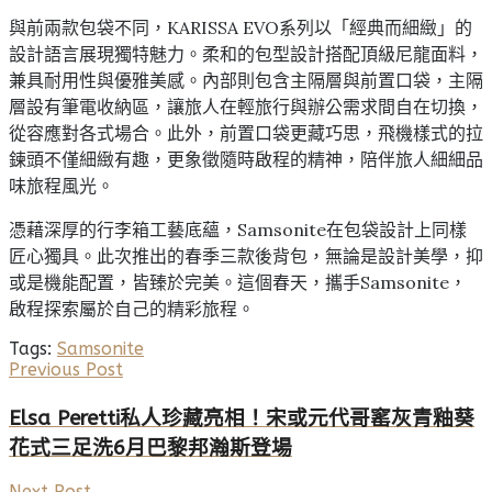
與前兩款包袋不同，KARISSA EVO系列以「經典而細緻」的
設計語言展現獨特魅力。柔和的包型設計搭配頂級尼龍面料，
兼具耐用性與優雅美感。內部則包含主隔層與前置口袋，主隔
層設有筆電收納區，讓旅人在輕旅行與辦公需求間自在切換，
從容應對各式場合。此外，前置口袋更藏巧思，飛機樣式的拉
鍊頭不僅細緻有趣，更象徵隨時啟程的精神，陪伴旅人細細品
味旅程風光。
憑藉深厚的行李箱工藝底蘊，Samsonite在包袋設計上同樣
匠心獨具。此次推出的春季三款後背包，無論是設計美學，抑
或是機能配置，皆臻於完美。這個春天，攜手Samsonite，
啟程探索屬於自己的精彩旅程。
Tags:
Samsonite
Previous Post
Elsa Peretti私人珍藏亮相！宋或元代哥窰灰青釉葵
花式三足洗6月巴黎邦瀚斯登場
Next Post