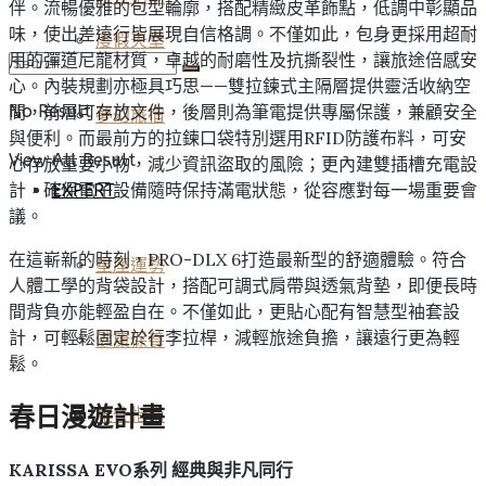
伴。流暢優雅的包型輪廓，搭配精緻皮革飾點，低調中彰顯品
味，使出差遠行皆展現自信格調。不僅如此，包身更採用超耐
度假天堂
用的彈道尼龍材質，卓越的耐磨性及抗撕裂性，讓旅途倍感安
心。內裝規劃亦極具巧思——雙拉鍊式主隔層提供靈活收納空
間，前層可存放文件，後層則為筆電提供專屬保護，兼顧安全
No Result
夢幻旅宿
與便利。而最前方的拉鍊口袋特別選用RFID防護布料，可安
View All Result
心存放重要小物，減少資訊盜取的風險；更內建雙插槽充電設
計，確保電子設備隨時保持滿電狀態，從容應對每一場重要會
EXPERT
議。
在這嶄新的時刻，PRO-DLX 6打造最新型的舒適體驗。符合
星座運勢
人體工學的背袋設計，搭配可調式肩帶與透氣背墊，即便長時
間背負亦能輕盈自在。不僅如此，更貼心配有智慧型袖套設
計，可輕鬆固定於行李拉桿，減輕旅途負擔，讓遠行更為輕
健康保養
鬆。
春日漫遊計畫
雅仕指南
KARISSA EVO系列 經典與非凡同行