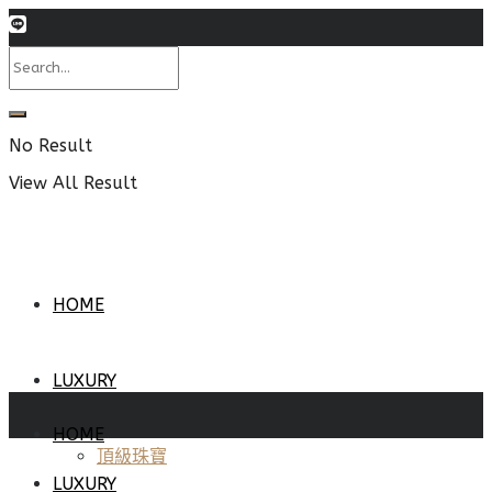
No Result
View All Result
HOME
LUXURY
HOME
頂級珠寶
LUXURY