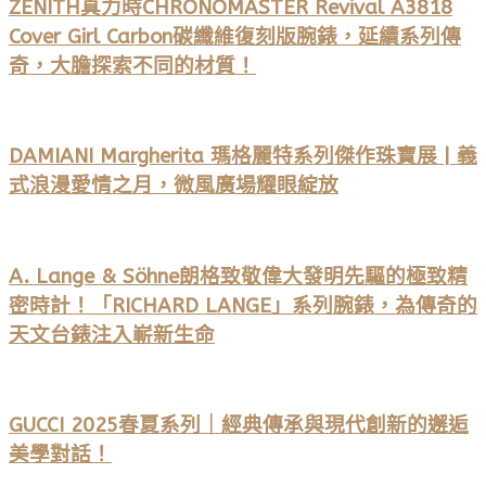
ZENITH真力時CHRONOMASTER Revival A3818
Cover Girl Carbon碳纖維復刻版腕錶，延續系列傳
奇，大膽探索不同的材質！
DAMIANI Margherita 瑪格麗特系列傑作珠寶展 | 義
式浪漫愛情之月，微風廣場耀眼綻放
A. Lange & Söhne朗格致敬偉大發明先驅的極致精
密時計！「RICHARD LANGE」系列腕錶，為傳奇的
天文台錶注入嶄新生命
GUCCI 2025春夏系列｜經典傳承與現代創新的邂逅
美學對話！