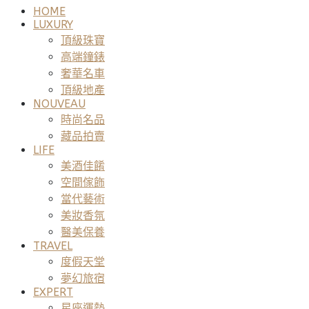
HOME
LUXURY
頂級珠寶
高端鐘錶
奢華名車
頂級地產
NOUVEAU
時尚名品
藏品拍賣
LIFE
美酒佳餚
空間傢飾
當代藝術
美妝香氛
醫美保養
TRAVEL
度假天堂
夢幻旅宿
EXPERT
星座運勢