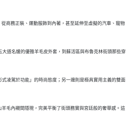
度，從商務正裝、運動服飾到內著，甚至延伸至虛擬的汽車、寵物
五大道名媛的優雅羊毛皮外套，到蘇活區與布魯克林街頭那些穿
「形式凌駕於功能」的時尚態度；另一邊則是極具實用主義的雙面
與山羊毛內襯間隱現，完美平衡了街頭務實與宮廷般的奢華感。這