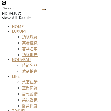
No Result
View All Result
HOME
LUXURY
頂級珠寶
高端鐘錶
奢華名車
頂級地產
NOUVEAU
時尚名品
藏品拍賣
LIFE
美酒佳餚
空間傢飾
當代藝術
美妝香氛
醫美保養
TRAVEL