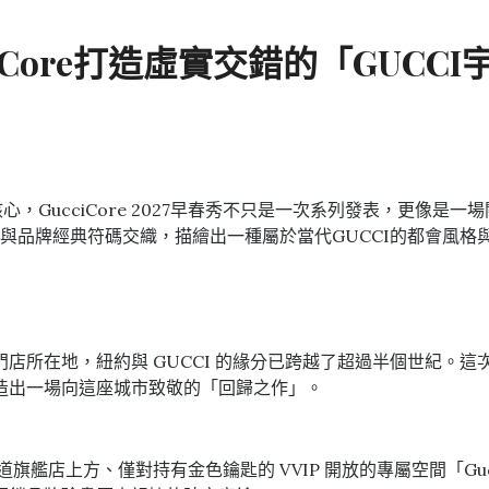
Core打造虛實交錯的「GUCC
，GucciCore 2027早春秀不只是一次系列發表，更像是一
與品牌經典符碼交織，描繪出一種屬於當代GUCCI的都會風格
店所在地，紐約與 GUCCI 的緣分已跨越了超過半個世紀。
造出一場向這座城市致敬的「回歸之作」。
艦店上方、僅對持有金色鑰匙的 VVIP 開放的專屬空間「Gucc