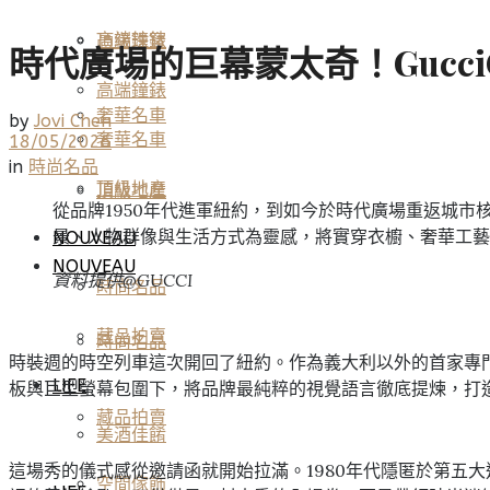
高端鐘錶
頂級珠寶
時代廣場的巨幕蒙太奇！Gucci
高端鐘錶
奢華名車
by
Jovi Chen
奢華名車
18/05/2026
in
時尚名品
頂級地產
頂級地產
從品牌1950年代進軍紐約，到如今於時代廣場重返城市核心
景、人物群像與生活方式為靈感，將實穿衣櫥、奢華工藝
NOUVEAU
NOUVEAU
資料提供@GUCCI
時尚名品
藏品拍賣
時尚名品
時裝週的時空列車這次開回了紐約。作為義大利以外的首家專門
LIFE
板與巨型螢幕包圍下，將品牌最純粹的視覺語言徹底提煉，打
藏品拍賣
美酒佳餚
這場秀的儀式感從邀請函就開始拉滿。1980年代隱匿於第五大道旗
空間傢飾