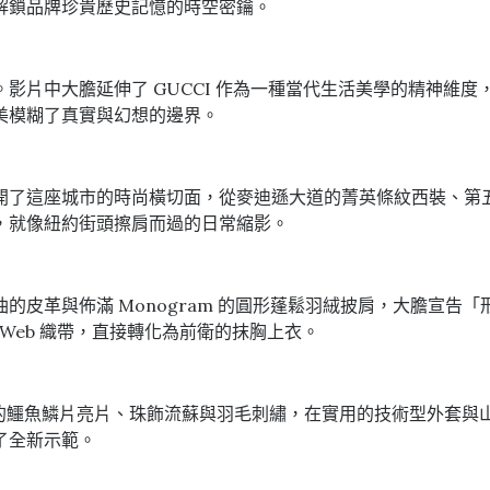
解鎖品牌珍貴歷史記憶的時空密鑰。
影片中大膽延伸了 GUCCI 作為一種當代生活美學的精神維
美模糊了真實與幻想的邊界。
開了這座城市的時尚橫切面，從麥迪遜大道的菁英條紋西裝、第
，就像紐約街頭擦肩而過的日常縮影。
的皮革與佈滿 Monogram 的圓形蓬鬆羽絨披肩，大膽宣告
Web 織帶，直接轉化為前衛的抹胸上衣。
，細緻的鱷魚鱗片亮片、珠飾流蘇與羽毛刺繡，在實用的技術型外套
了全新示範。