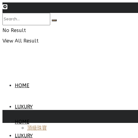
No Result
View All Result
HOME
LUXURY
HOME
頂級珠寶
LUXURY