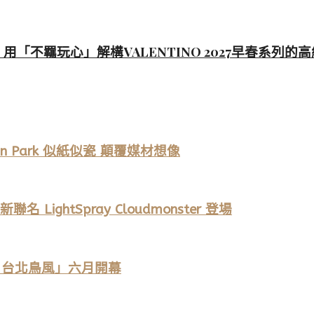
le 用「不羈玩心」解構VALENTINO 2027早春系列的
in Park 似紙似瓷 顛覆媒材想像
ightSpray Cloudmonster 登場
EI 台北鳥風」六月開幕