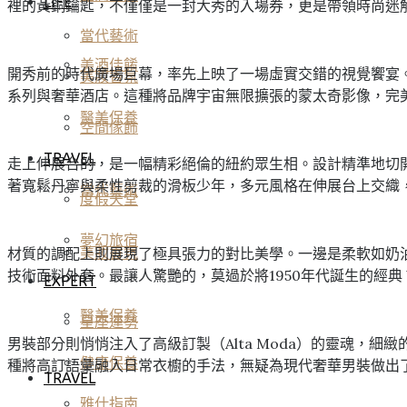
LIFE
裡的黃銅鑰匙，不僅僅是一封大秀的入場券，更是帶領時尚迷
當代藝術
美酒佳餚
開秀前的時代廣場巨幕，率先上映了一場虛實交錯的視覺饗宴。
美妝香氛
系列與奢華酒店。這種將品牌宇宙無限擴張的蒙太奇影像，完
醫美保養
空間傢飾
TRAVEL
走上伸展台的，是一幅精彩絕倫的紐約眾生相。設計精準地切
著寬鬆丹寧與柔性剪裁的滑板少年，多元風格在伸展台上交織
當代藝術
度假天堂
夢幻旅宿
材質的調配上則展現了極具張力的對比美學。一邊是柔軟如奶油
美妝香氛
技術面料外套。最讓人驚艷的，莫過於將1950年代誕生的經典 
EXPERT
醫美保養
星座運勢
男裝部分則悄悄注入了高級訂製（Alta Moda）的靈魂
健康保養
種將高訂語彙融入日常衣櫥的手法，無疑為現代奢華男裝做出
TRAVEL
雅仕指南