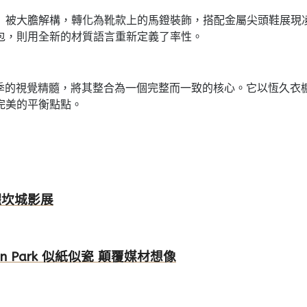
」被大膽解構，轉化為靴款上的馬鐙裝飾，搭配金屬尖頭鞋展現
包，則用全新的材質語言重新定義了率性。
前幾季的視覺精髓，將其整合為一個完整而一致的核心。它以恆久
完美的平衡點點。
耀坎城影展
in Park 似紙似瓷 顛覆媒材想像