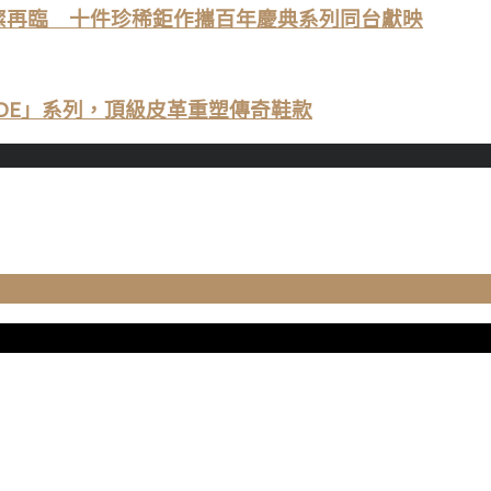
高級珠寶璀璨再臨 十件珍稀鉅作攜百年慶典系列同台獻映
AN MADE」系列，頂級皮革重塑傳奇鞋款