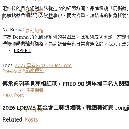
配件控的目光絕對無法從這次的細節移開。品牌靈魂「馬銜鍊
度假天堂
將鐘錶錶帶細節融入腕錶拿包，而大容量、無結構的斜背托特
No Result
夢幻旅宿
作為 Demna 角色研究系列的第四章，此系列成功匯聚了
View All Result
一眼即辨的經典風格，為高調奢華與日常實穿之間，找到了最
EXPERT
Tags:
2027早春
GUCCCI
GucciCore
星座運勢
Previous Post
傳承系列罕見亮相紅毯，FRED 90 週年攜手名人閃
健康保養
Next Post
2026 LOEWE 基金會工藝獎揭曉，韓國藝術家 Jongj
雅仕指南
Related
Posts