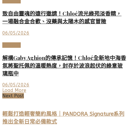
美妝香氛
致自由靈魂的遠行邀請！Chloé流光綠苑淡香精，
一場融合金合歡、沒藥與太陽木的感官冒險
06/05/2026
美妝香氛
解構Gaby Aghion的傳承記憶！Chloé全新地中海香
氛將聖托佩的溫暖熱度，封存於波浪起伏的綠意玻
璃瓶中
06/05/2026
Load More
Next Post
輕鬆打造輕奢簡約風格｜PANDORA Signature系列
推出全新日常必備款式