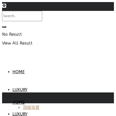
No Result
View All Result
HOME
LUXURY
HOME
頂級珠寶
LUXURY