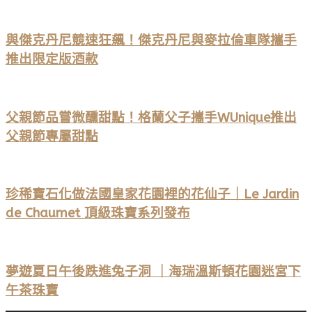
與傑克丹尼競速狂飆！傑克丹尼與麥拉倫車隊攜手
推出限定版酒款
父親節品嘗微醺甜點！格蘭父子攜手WUnique推出
父親節專屬甜點
珍稀寶石化做法國皇家花園裡的花仙子｜Le Jardin
de Chaumet 頂級珠寶系列發布
夢遊夏日午後跌進兔子洞 ｜海瑞溫斯頓花園迷宮下
午茶珠寶