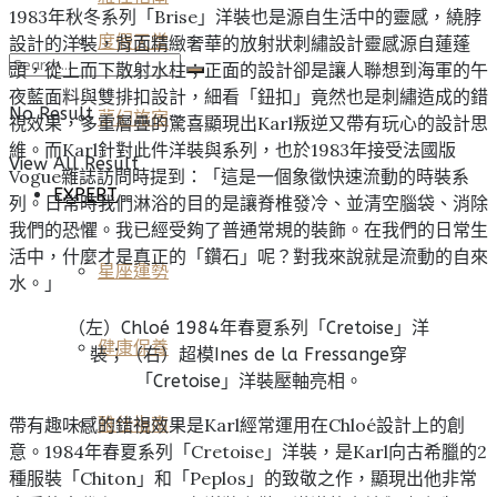
1983年秋冬系列「Brise」洋裝也是源自生活中的靈感，繞脖
度假天堂
設計的洋裝，背面精緻奢華的放射狀刺繡設計靈感源自蓮蓬
頭，從上而下散射水柱；正面的設計卻是讓人聯想到海軍的午
夜藍面料與雙排扣設計，細看「鈕扣」竟然也是刺繡造成的錯
No Result
夢幻旅宿
視效果，多重層疊的驚喜顯現出Karl叛逆又帶有玩心的設計思
維。而Karl針對此件洋裝與系列，也於1983年接受法國版
View All Result
Vogue雜誌訪問時提到：「這是一個象徵快速流動的時裝系
EXPERT
列。日常時我們淋浴的目的是讓脊椎發冷、並清空腦袋、消除
我們的恐懼。我已經受夠了普通常規的裝飾。在我們的日常生
活中，什麼才是真正的「鑽石」呢？對我來說就是流動的自來
星座運勢
水。」
（左）Chloé 1984年春夏系列「Cretoise」洋
健康保養
裝；（右）超模Ines de la Fressange穿
「Cretoise」洋裝壓軸亮相。
帶有趣味感的錯視效果是Karl經常運用在Chloé設計上的創
雅仕指南
意。1984年春夏系列「Cretoise」洋裝，是Karl向古希臘的2
種服裝「Chiton」和「Peplos」的致敬之作，顯現出他非常