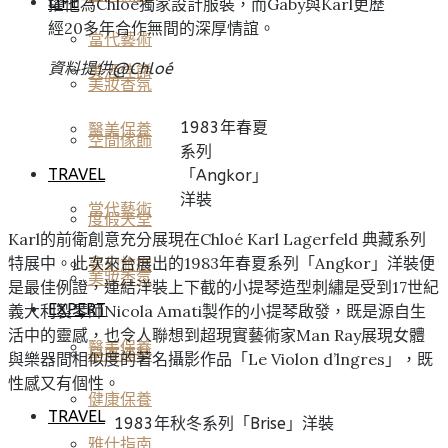
LIFE
擢他為Chloé獨家設計服裝，而Gaby與Karl更歷
經20多年合作無間的深厚情誼。
當代藝術
資料提供@Chloé
美酒佳餚
美妝香氛
1983年春夏
醫美保養
空間傢飾
系列
TRAVEL
「Angkor」
洋裝
當代藝術
度假天堂
Karl的前衛創意充分展現在Chloé Karl Lagerfeld 典藏系列
特展中。此次來台展出的1983年春夏系列「Angkor」洋裝便
夢幻旅宿
美妝香氛
是最佳例證，連結洋裝上下截的小提琴造型刺繡是受到17世紀
EXPERT
義大利製琴師Nicola Amati製作的小提琴啟發，既是源自生
活中的靈感，也令人聯想到超現實藝術家Man Ray展現女體
醫美保養
星座運勢
與樂器間相似度的著名攝影作品「Le Violon d’lngres」，既
性感又有個性。
健康保養
TRAVEL
1983年秋冬系列「Brise」洋裝
雅仕指南