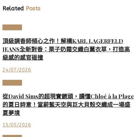
Related
Posts
美妝香氛
頂級調香師傾心之作！解構KARL LAGERFELD
JEANS全新對香：栗子奶霜交織白薰衣草，打造高
級感的感官碰撞
24/07/2026
時尚名品
從David Sims的超現實鏡頭，讀懂Chloé à la Plage
的夏日詩意！當蔚藍天空與巨大貝殼交織成一場盛
夏夢境
15/05/2026