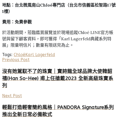
地點：台北微風南山
Chloé
專門店（台北市信義區松智路
17
號
1
樓）
費用：免費參觀
於活動期間，蒞臨鑑賞展覽並於現場追蹤Chloé LINE官方帳
號與留下顧客資料，即可獲得「Karl Lagerfeld典藏系列特
展」限量明信片；數量有限送完為止。
Tags:
Chloé
Karl Lagerfeld
Previous Post
沒有她駕馭不了的珠寶｜寶詩龍全球品牌大使韓韶
禧(Han So-Hee) 甫上任搶戴2023 全新高級珠寶系
列
Next Post
輕鬆打造輕奢簡約風格｜PANDORA Signature系列
推出全新日常必備款式