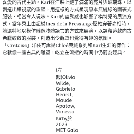
喜愛的古代主題。Karl在洋裝上縫了滿滿的亮片與玻璃珠，以
創造出錯視感的垂墜，用這樣的方式呈現原本無縫線的圍裹式
服裝，相當令人玩味。Karl的幽默感也影響了模特兒的展演方
式，當年秀上由超模Ines de la Fressange壓軸穿著亮相時，
她還特地以模仿雕像肢體語言的方式來展演，以詮釋這款向古
希臘致敬的服裝，創造出令觀眾也覺得有趣的氛圍。
「Cretoise」洋裝可說是Chloé典藏系列和Karl生涯的傑作：
它就像一座古典的雕塑，屹立在流逝的時間中仍蔚為經典。
(左
起)Olivia
Wilde,
Gabriela
Hearst,
Maude
Apatow,
Vanessa
Kirby於
2023
MET Gala