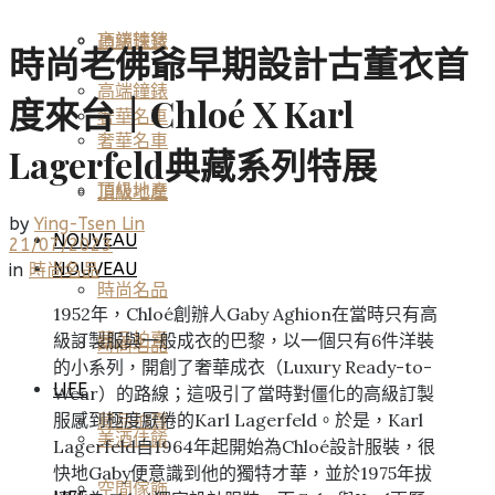
高端鐘錶
頂級珠寶
時尚老佛爺早期設計古董衣首
高端鐘錶
度來台｜Chloé X Karl
奢華名車
奢華名車
Lagerfeld典藏系列特展
頂級地產
頂級地產
by
Ying-Tsen Lin
NOUVEAU
21/07/2023
NOUVEAU
in
時尚名品
時尚名品
1952年，Chloé創辦人Gaby Aghion在當時只有高
級訂製服與一般成衣的巴黎，以一個只有6件洋裝
藏品拍賣
時尚名品
的小系列，開創了奢華成衣（Luxury Ready-to-
LIFE
Wear）的路線；這吸引了當時對僵化的高級訂製
服感到極度厭倦的Karl Lagerfeld。於是，Karl
藏品拍賣
美酒佳餚
Lagerfeld自1964年起開始為Chloé設計服裝，很
快地Gaby便意識到他的獨特才華，並於1975年拔
空間傢飾