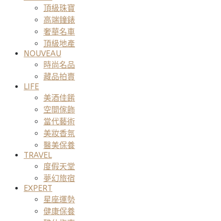
頂級珠寶
高端鐘錶
奢華名車
頂級地產
NOUVEAU
時尚名品
藏品拍賣
LIFE
美酒佳餚
空間傢飾
當代藝術
美妝香氛
醫美保養
TRAVEL
度假天堂
夢幻旅宿
EXPERT
星座運勢
健康保養