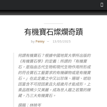
有機寶石燦爛奇蹟
by
Penny
13/05/2025
何謂有機寶石？根據中國地質大學所出版的
《有機寶石學》的定義：所謂的「有機寶
石，是指由古代生物和現代生物作用所形成
的符合寶石工藝要求的有機礦物或是有機寶
石。」在此定義之中又以珍珠、珊瑚、琥珀
因富含不可控因素且久經歲月才能成形，上
乘品既稀少又美麗，成為世人趨之若鶩的臻
藏，乃三大有機寶石。
撰稿：林映岑