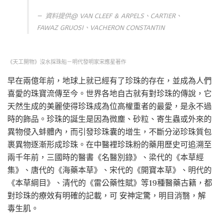
資料提供@ VAN CLEEF & ARPELS、CARTIER、
FAWAZ GRUOSI、VACHERON CONSTANTIN
《天工開物》沒水採珠船－明代發明家宋應星著作
早在兩億年前，地球上就已經有了珍珠的存在，並成為人們
喜愛的珠寶流傳至今。世界各地自古就有對珍珠的傳說，它
天然生成的美麗使得珍珠成為位高權重者的最愛，是永不過
時的飾品。珍珠的誕生是因為微塵、砂粒、寄生蟲或外來的
異物侵入蚌體內，而引發珍珠囊的增生，不斷分泌珍珠質包
裹異物逐漸形成珍珠。在中醫裡珍珠粉的藥用歷史可追溯至
兩千年前，三國時的醫書《名醫別錄》、梁代的《本草經
集》、唐代的《海藥本草》、宋代的《開寶本草》、明代的
《本草綱目》、清代的《雷公藥性賦》等19種醫藥古籍，都
對珍珠的療效有明確的記載，可 安神定驚，明目消翳，解
毒生肌。