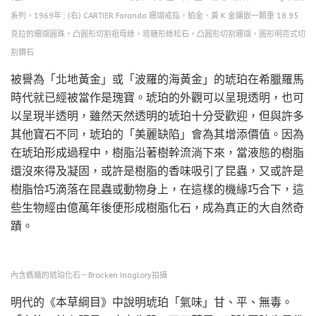
系列，1969年 ; (右) CARTIER Faranda 珊瑚戒指，鉑金、黃 K 金鑲嵌一顆重 18.95
克拉的珊瑚圓珠，凸圓形切割祖母綠，塔糖形綠松石，凸圓形切割珊瑚，圓形明亮式切
割鑽石
被譽為「北地黃金」或「波羅的海黃金」的琥珀在希臘羅馬
時代就已經被當作是瑰寶。琥珀的外觀可以呈現透明，也可
以呈現半透明，雖然天然透明的琥珀十分受歡迎，但與許多
其他寶石不同，琥珀的「美麗缺陷」會為其增添價值。因為
在琥珀形成過程中，樹脂沿著樹幹流淌下來，當液態的樹脂
還沒來得及凝固，或許是樹脂的香味吸引了昆蟲，又或許是
樹脂恰巧滴落在昆蟲或動物身上，在這樣的機緣巧合下，這
些生物經由億萬年後便形成樹脂化石，成為真正的大自然奇
蹟。
內含螞蟻的琥珀化石－Brocken Inaglory拍攝
明代的《本草綱目》中說明琥珀「氣味」甘、平、無毒。