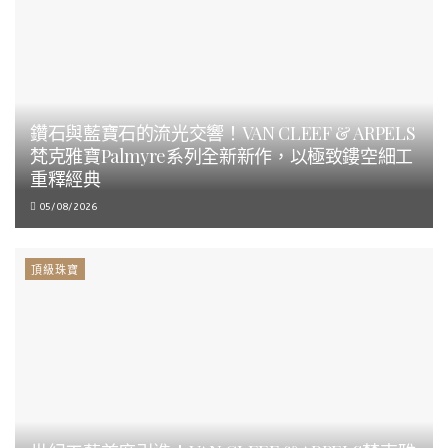
鑽石與藍寶石的流光交響！VAN CLEEF & ARPELS
梵克雅寶Palmyre系列全新新作，以極致鏤空細工
重釋經典
05/08/2026
頂級珠寶