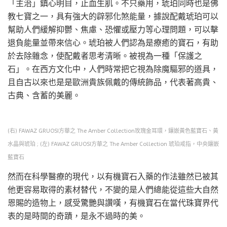
「主治」鎮心明目，止血生肌。不只藥用，琥珀同時也是佛
教七寶之一，具有強大的辟邪化煞能量，據說配戴琥珀可以
幫助人們緩解抑鬱、焦慮、恐懼或壓力等心理問題，可以擊
退負能量並帶來信心。琥珀被人們認為是療癒的寶石，有助
於去除雜念，使配戴者思考清晰。被視為一種「保護之
石」。在西方文化中，人們時常把它視為除魔驅邪的道具，
且自古以來也是是歐洲貴族佩戴的傳統飾品，代表著高貴、
古典、含蓄的美麗。
(右) FAWAZ GRUOSI方華之 The Amber Collection玫瑰金耳環，鑲嵌黃色藍寶石、黃
水晶與琥珀 ; (左) FAWAZ GRUOSI方華之 The Amber Collection 琥珀戒指，中央鑲嵌
藍寶石
然而在科學醫療的現代，以有機寶石入藥的作法雖然已被其
他更容易取得的素材替代，不變的是人們總能從這些大自然
恩賜的造物上，感受驚艷與讚嘆，有機寶石在當代珠寶界代
表的是時間的奇蹟，是永不過時的美。