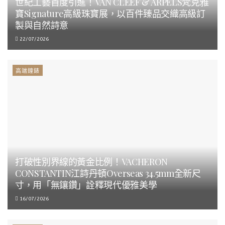
世紀工藝首度引進！VAN CLEEF & ARPELS梵克雅
寶Signature高級珠寶展，以百件臻品交織高級訂
製與自然詩意
22/07/2026
高端鐘錶
打破性別界線的黃金比例！VACHERON
CONSTANTIN江詩丹頓Overseas 34.5mm全新尺
寸，用「無鑲鑽」詮釋現代優雅美學
16/07/2026