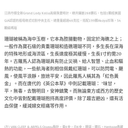
江詩丹頓全新Grand Lady Kalla高級珠寶時計，總共鑲嵌268鑽石，包括1顆經美國
GIA認證的祖母綠式切割中央主石，總重量超過46克拉，搭配199顆Akoya珍珠，54
顆縞瑪瑙
珊瑚被稱為海中玉樹，它本為腔腸動物，固定於海礁之上；
一般作為寶石級的貴重珊瑚和造礁珊瑚不同，多生長在深海
的特殊地形或海流區，生長速度極其緩慢，生長1寸約需20
年。古羅馬人認為珊瑚具有防止災禍、給人智慧、止血和驅
熱的功能，一些航海者則相信佩戴紅珊瑚，可以防閃電、颶
風，使風平浪靜，旅途平安，因此羅馬人稱其為「紅色黃
金」。而在唐代的《英公本草》中則記載珊瑚： “味甘，
平，無毒，去翳明目，安神鎮驚。而無論東方或西方的歷史
文化中皆對配戴珊瑚抱持高度評價，除了趨吉避凶，還有活
血保健，緩減婦女經痛等作用。
(左) VAN CLEEF & ARPELS Oiseau胸針，黃K金，白K金，珊瑚，鑽石，Heritage典藏