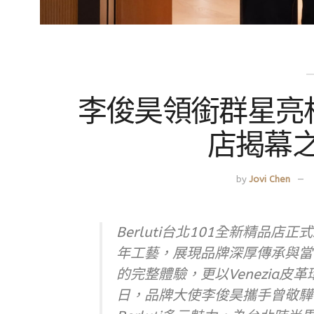
李俊昊領銜群星亮相｜B
店揭幕
by
Jovi Chen
Berluti台北101全新精品店
年工藝，展現品牌深厚傳承與當
的完整體驗，更以Venezia
日，品牌大使李俊昊攜手曾敬驊