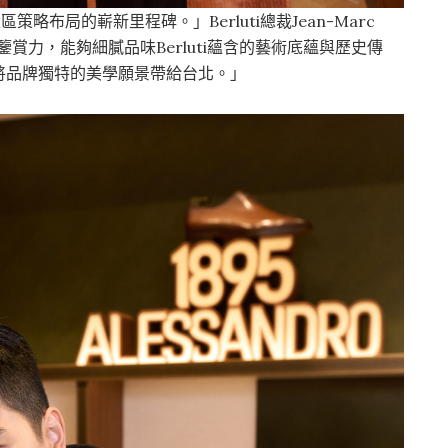
區策略布局的嶄新里程碑。」Berluti總裁Jean-Marc
鑒賞力，能夠細膩品味Berluti蘊含的藝術底蘊與歷史傳
將品牌獨特的美學願景帶給台北。」