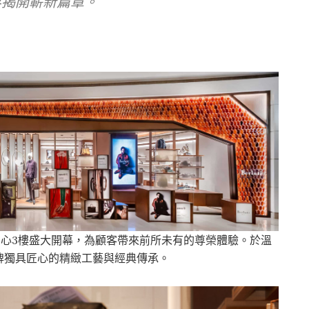
尚界揭開嶄新篇章。
購物中心3樓盛大開幕，為顧客帶來前所未有的尊榮體驗。於溫
牌獨具匠心的精緻工藝與經典傳承。