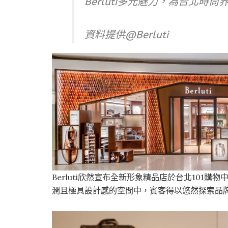
Berluti多元魅力，為台北時
資料提供@Berluti
Berluti欣然宣布全新形象精品店於台北101
潤且極具設計感的空間中，賓客得以悠然探索品