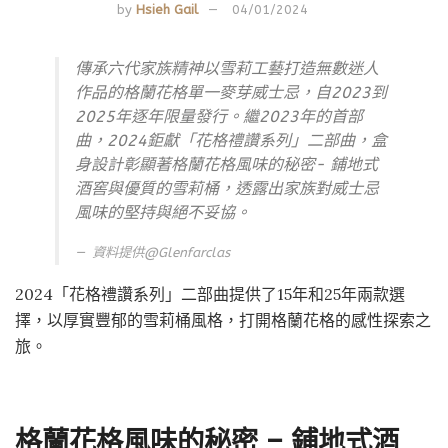
by
Hsieh Gail
04/01/2024
傳承六代家族精神以雪莉工藝打造無數迷人
作品的格蘭花格單一麥芽威士忌，自2023到
2025年逐年限量發行。繼2023年的首部
曲，2024鉅獻「花格禮讚系列」二部曲，盒
身設計彰顯著格蘭花格風味的秘密- 鋪地式
酒窖與優質的雪莉桶，透露出家族對威士忌
風味的堅持與絕不妥協。
資料提供@
Glenfarclas
2024「花格禮讚系列」二部曲提供了15年和25年兩款選
擇，以厚實豐郁的雪莉桶風格，打開格蘭花格的感性探索之
旅。
格蘭花格風味的秘密
–
鋪地式酒