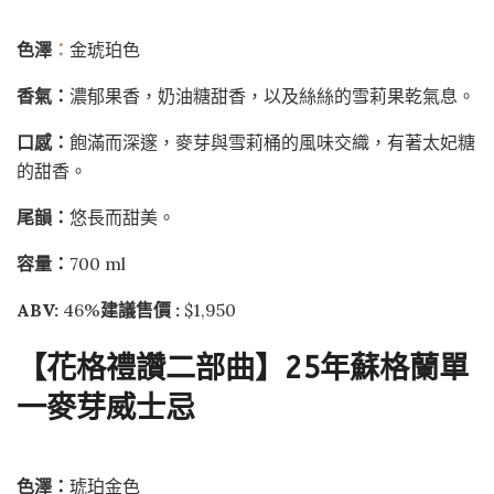
色澤
：
金琥珀色
香氣：
濃郁果香，奶油糖甜香，以及絲絲的雪莉果乾氣息。
口感：
飽滿而深邃，麥芽與雪莉桶的風味交織，有著太妃糖
的甜香。
尾韻：
悠長而甜美。
容量：
700 ml
ABV:
46%
建議售價 :
$1,950
【
花格禮讚二部曲
】
25
年蘇格蘭單
一麥芽威士忌
色澤：
琥珀金色