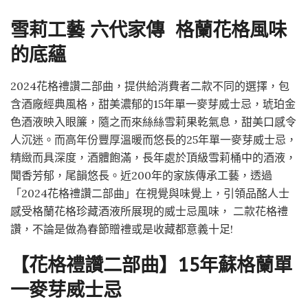
雪莉工藝
六代家傳
格蘭花格風味
的底蘊
2024花格禮讚二部曲，提供給消費者二款不同的選擇，包
含酒廠經典風格，甜美濃郁的15年單一麥芽威士忌，琥珀金
色酒液映入眼簾，隨之而來絲絲雪莉果乾氣息，甜美口感令
人沉迷。而高年份豐厚溫暖而悠長的25年單一麥芽威士忌，
精緻而具深度，酒體飽滿，長年處於頂級雪莉桶中的酒液，
聞香芳郁，尾韻悠長。近200年的家族傳承工藝，透過
「2024花格禮讚二部曲」在視覺與味覺上，引領品酩人士
感受格蘭花格珍藏酒液所展現的威士忌風味， 二款花格禮
讚，不論是做為春節贈禮或是收藏都意義十足!
【
花格禮讚二部曲
】
15
年蘇格蘭單
一麥芽威士忌