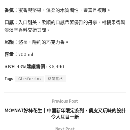
香氣：
蜜香與堅果，溫柔的木質調性，豐富且複雜。
口感：
入口甜美，柔順的口感帶著優雅的丹寧，柑橘果香與
淡淡辛香料交錯其間。
尾韻：
悠長，隱約的巧克力香。
容量：
700 ml
ABV:
43%
建議售價 :
$ 5,490
Tags:
Glenfarclas
格蘭花格
Previous Post
MOYNAT好柿花生｜中國新年限定系列，俏皮又玩味的設計
令人耳目一新
Next Post