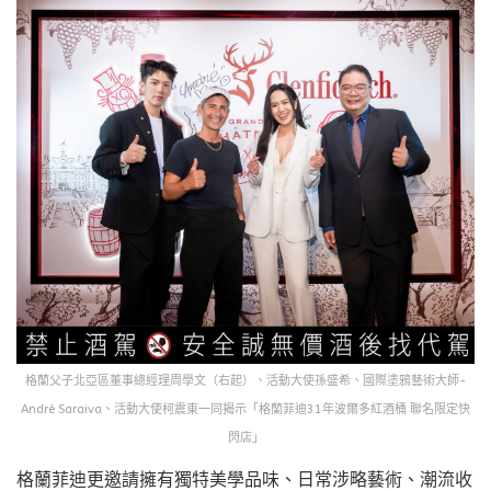
格蘭父子北亞區董事總經理周學文（右起）、活動大使孫盛希、國際塗鴉藝術大師-
André Saraiva、活動大使柯震東一同揭示「格蘭菲迪31年波爾多紅酒桶 聯名限定快
閃店」
格蘭菲迪更邀請擁有獨特美學品味、日常涉略藝術、潮流收