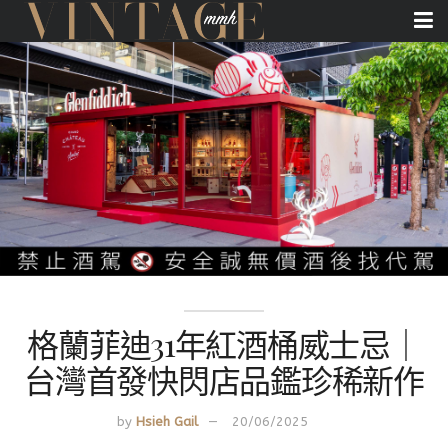
格蘭菲迪31年紅酒桶威士忌｜
台灣首發快閃店品鑑珍稀新作
by
Hsieh Gail
20/06/2025