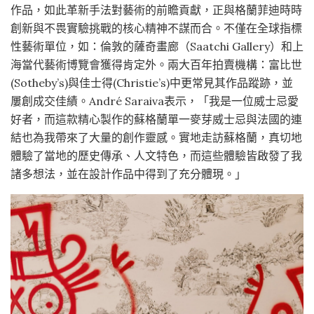
作品，如此革新手法對藝術的前瞻貢獻，正與格蘭菲迪時時
創新與不畏實驗挑戰的核心精神不謀而合。不僅在全球指標
性藝術單位，如：倫敦的薩奇畫廊（Saatchi Gallery）和上
海當代藝術博覽會獲得肯定外。兩大百年拍賣機構：富比世
(Sotheby’s)與佳士得(Christie’s)中更常見其作品蹤跡，並
屢創成交佳績。André Saraiva表示，「我是一位威士忌愛
好者，而這款精心製作的蘇格蘭單一麥芽威士忌與法國的連
結也為我帶來了大量的創作靈感。實地走訪蘇格蘭，真切地
體驗了當地的歷史傳承、人文特色，而這些體驗皆啟發了我
諸多想法，並在設計作品中得到了充分體現。」