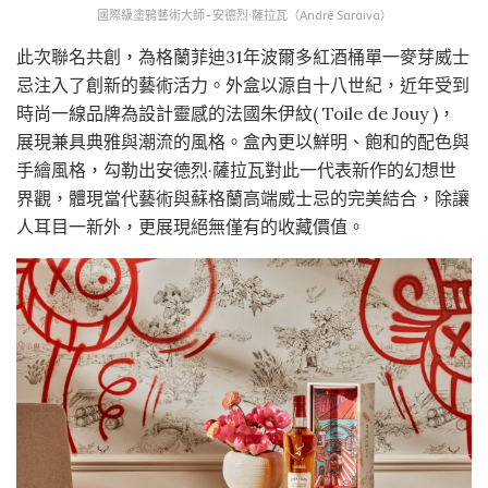
國際級塗鴉藝術大師-安德烈·薩拉瓦（André Saraiva）
此次聯名共創，為格蘭菲迪31年波爾多紅酒桶單一麥芽威士
忌注入了創新的藝術活力。外盒以源自十八世紀，近年受到
時尚一線品牌為設計靈感的法國朱伊紋( Toile de Jouy )，
展現兼具典雅與潮流的風格。盒內更以鮮明、飽和的配色與
手繪風格，勾勒出安德烈·薩拉瓦對此一代表新作的幻想世
界觀，體現當代藝術與蘇格蘭高端威士忌的完美結合，除讓
人耳目一新外，更展現絕無僅有的收藏價值。