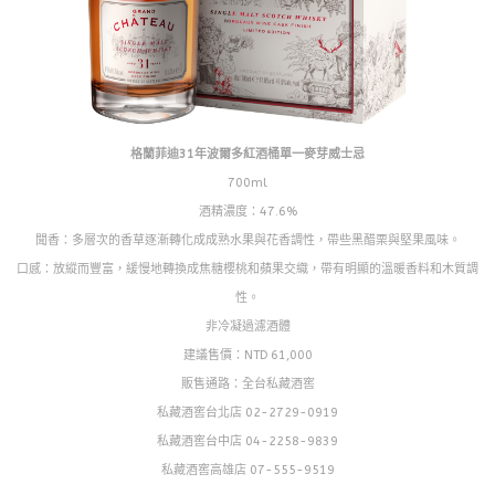
格蘭菲迪31年波爾多紅酒桶單一麥芽威士忌
700ml
酒精濃度：47.6%
聞香：多層次的香草逐漸轉化成成熟水果與花香調性，帶些黑醋栗與堅果風味。
口感：放縱而豐富，緩慢地轉換成焦糖櫻桃和蘋果交織，帶有明顯的溫暖香料和木質調
性。
非冷凝過濾酒體
建議售價：NTD 61,000
販售通路：全台私藏酒窖
私藏酒窖台北店 02-2729-0919
私藏酒窖台中店 04-2258-9839
私藏酒窖高雄店 07-555-9519