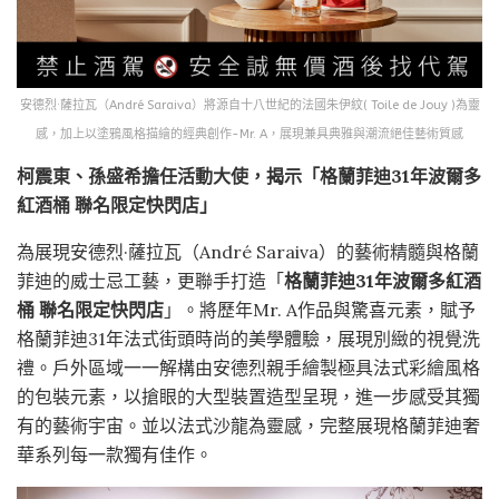
安德烈·薩拉瓦（André Saraiva）將源自十八世紀的法國朱伊紋( Toile de Jouy )為靈
感，加上以塗鴉風格描繪的經典創作-Mr. A，展現兼具典雅與潮流絕佳藝術質感
柯震東、孫盛希擔任活動大使，揭示「格蘭菲迪31
年波爾多
紅酒桶
聯名限定快閃店」
為展現安德烈·薩拉瓦（André Saraiva）的藝術精髓與格蘭
菲迪的威士忌工藝，更聯手打造「
格蘭菲迪
31
年波爾多紅酒
桶
聯名限定快閃店
」。將歷年Mr. A作品與驚喜元素，賦予
格蘭菲迪31年法式街頭時尚的美學體驗，展現別緻的視覺洗
禮。戶外區域一一解構由安德烈親手繪製極具法式彩繪風格
的包裝元素，以搶眼的大型裝置造型呈現，進一步感受其獨
有的藝術宇宙。並以法式沙龍為靈感，完整展現格蘭菲迪奢
華系列每一款獨有佳作。