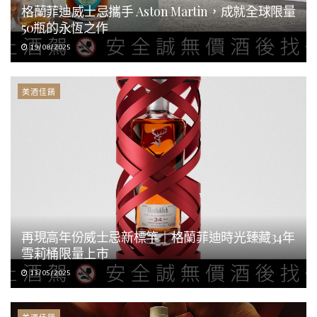
格蘭菲迪威士忌攜手 Aston Martin，成就全球限量
50瓶的永恆之作
19/08/2025
美酒佳餚
再現高年份威士忌新標竿｜格蘭菲迪時光臻藏34年
雪莉桶限量上市
13/05/2025