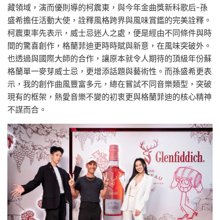
藏領域，演而優則導的柯震東，與今年金曲獎新科歌后-孫
盛希擔任活動大使，詮釋風格跨界與風味賞鑑的完美詮釋。
柯震東率先表示，威士忌迷人之處，便是經由不同條件與時
間的驚喜創作，格蘭菲迪更時時賦與新意，在風味突破外。
也透過與國際大師的合作，讓原本就令人期待的頂級年份蘇
格蘭單一麥芽威士忌，更增添話題與藝術性。而孫盛希更表
示，我的創作曲風豐富多元，總在嘗試不同音樂類型，突破
現有的框架，熱愛音樂不變的初衷更與格蘭菲迪的核心精神
不謀而合。