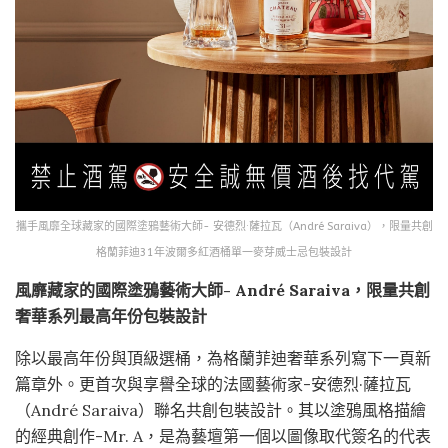
攜手風靡全球藏家的國際塗鴉藝術大師- 安德烈·薩拉瓦（André Saraiva），限量共創
格蘭菲迪31年波爾多紅酒桶單一麥芽威士忌包裝設計
風靡藏家的國際塗鴉藝術大師-
André Saraiva
，限量共創
奢華系列最高年份包裝設計
除以最高年份與頂級選桶，為格蘭菲迪奢華系列寫下一頁新
篇章外。更首次與享譽全球的法國藝術家-安德烈·薩拉瓦
（André Saraiva）聯名共創包裝設計。其以塗鴉風格描繪
的經典創作-Mr. A，是為藝壇第一個以圖像取代簽名的代表