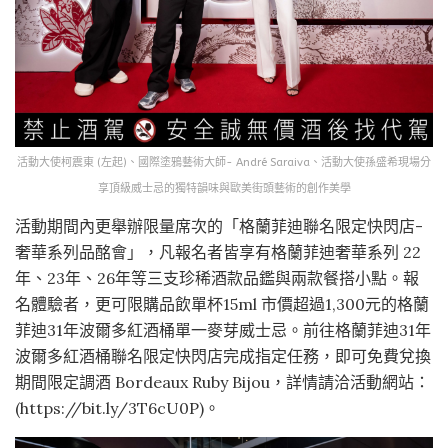
活動大使柯震東 (左起)、國際塗鴉藝術大師- André Saraiva、活動大使孫盛希現場分
享頂級威士忌的獨特韻味與歐美街頭藝術的創作美學
活動期間內更舉辦限量席次的「格蘭菲迪聯名限定快閃店-
奢華系列品酩會」，凡報名者皆享有格蘭菲迪奢華系列 22
年、23年、26年等三支珍稀酒款品鑑與兩款餐搭小點。報
名體驗者，更可限購品飲單杯15ml 市價超過1,300元的格蘭
菲迪31年波爾多紅酒桶單一麥芽威士忌。前往格蘭菲迪31年
波爾多紅酒桶聯名限定快閃店完成指定任務，即可免費兌換
期間限定調酒 Bordeaux Ruby Bijou，詳情請洽活動網站：
(https://bit.ly/3T6cU0P)。