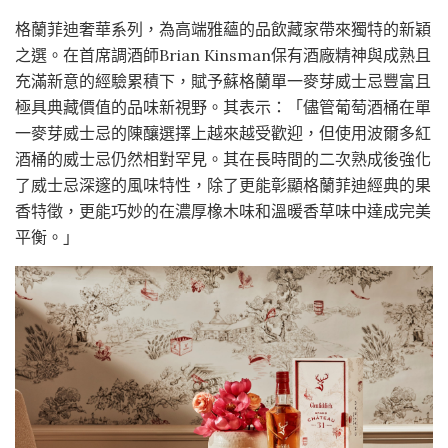
格蘭菲迪奢華系列，為高端雅蘊的品飲藏家帶來獨特的新穎
之選。在首席調酒師Brian Kinsman保有酒廠精神與成熟且
充滿新意的經驗累積下，賦予蘇格蘭單一麥芽威士忌豐富且
極具典藏價值的品味新視野。其表示：「儘管葡萄酒桶在單
一麥芽威士忌的陳釀選擇上越來越受歡迎，但使用波爾多紅
酒桶的威士忌仍然相對罕見。其在長時間的二次熟成後強化
了威士忌深邃的風味特性，除了更能彰顯格蘭菲迪經典的果
香特徵，更能巧妙的在濃厚橡木味和溫暖香草味中達成完美
平衡。」