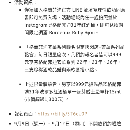
活動資訊：
僅須加入格蘭菲迪官方 LINE 並填寫理性飲酒同意
書即可免費入場，活動場域內任一處拍照並於
Instagram #格蘭菲迪31年紅酒桶，即可兌換期
間限定調酒 Bordeaux Ruby Bijou。
「格蘭菲迪奢華系列聯名限定快閃店-奢華系列品
酩會」每日限量席次，凡預約報名者皆可以999
元享有格蘭菲迪奢華系列 22年、23年、26年，
三支珍稀酒款品鑑與兩款餐搭小點。
上述限量體驗者，另享以999元搶先品鑑格蘭菲
迪31年波爾多紅酒桶單一麥芽威士忌單杯15ml
(市價超過1,300元) 。
報名頁面：
https://bit.ly/3T6cU0P
9月9日（週一）- 9月12日（週四）不開放預約體驗