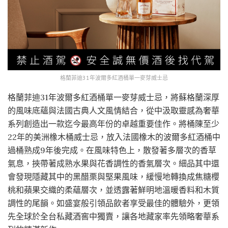
格蘭菲迪31年波爾多紅酒桶單一麥芽威士忌
格蘭菲迪31年波爾多紅酒桶單一麥芽威士忌，將蘇格蘭深厚
的風味底蘊與法國古典人文風情結合，從中汲取靈感為奢華
系列創造出一款迄今最高年份的卓越重要佳作。將桶陳至少
22年的美洲橡木桶威士忌，放入法國橡木的波爾多紅酒桶中
過桶熟成9年後完成。在風味特色上，散發著多層次的香草
氣息，挾帶著成熟水果與花香調性的香氣層次。細品其中還
會發現隱藏其中的黑醋栗與堅果風味，緩慢地轉換成焦糖櫻
桃和蘋果交織的柔蘊層次，並透露著鮮明地溫暖香料和木質
調性的尾韻。如盛宴般引領品飲者享受最佳的體驗外，更領
先全球於全台私藏酒窖中獨賣，讓各地藏家率先領略奢華系