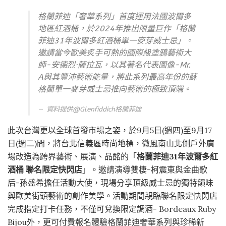
格蘭菲迪「奢華系列」首度運用法國波爾多
地區紅酒桶，於2024年推出限量巨作「格蘭
菲迪31年波爾多紅酒桶單一麥芽威士忌」。
邀請當今歐美炙手可熱的國際級塗鴉藝術大
師-安德烈·薩拉瓦，以其著名代表圖像-Mr.
A與其豐沛藝術能量，將此系列最高年份的蘇
格蘭單一麥芽威士忌推向藝術的極致頂端。
資料提供@
Glenfiddich格蘭菲迪
此次台灣更以全球首發市場之姿，於9月5日(週四)至9月17
日(週二)間，將台北信義區時尚地標，微風南山北側戶外廣
場改造為跨界藝術、展演、品酩的「
格蘭菲迪31年波爾多紅
酒桶 聯名限定快閃店
」。邀請演導雙棲-柯震東與金曲歌
后-孫盛希擔任活動大使，現場分享頂級威士忌的獨特韻味
與歐美街頭藝術的創作美學。活動期間親臨聯名限定快閃店
完成指定打卡任務，不僅可兌換限定調酒- Bordeaux Ruby
Bijou外，更可付費報名體驗格蘭菲迪奢華系列與珍稀新