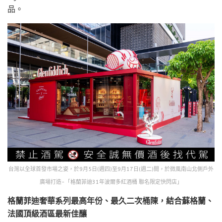
品。
台灣以全球首發市場之姿，於9月5日(週四)至9月17日(週二)間，於微風南山北側戶外
廣場打造-「格蘭菲迪31年波爾多紅酒桶 聯名限定快閃店」
格蘭菲迪奢華系列最高年份、最久二次桶陳，結合蘇格蘭、
法國頂級酒區最新佳釀