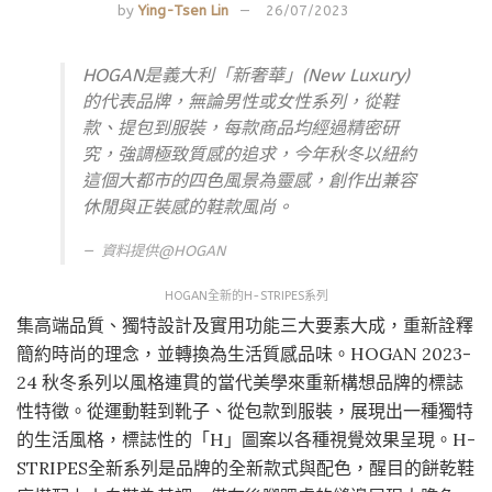
by
Ying-Tsen Lin
26/07/2023
HOGAN是義大利「新奢華」(New Luxury)
的代表品牌，無論男性或女性系列，從鞋
款、提包到服裝，每款商品均經過精密研
究，強調極致質感的追求，今年秋冬以紐約
這個大都市的四色風景為靈感，創作出兼容
休閒與正裝感的鞋款風尚。
資料提供@HOGAN
HOGAN全新的H-STRIPES系列
集高端品質、獨特設計及實用功能三大要素大成，重新詮釋
簡約時尚的理念，並轉換為生活質感品味。HOGAN 2023-
24 秋冬系列以風格連貫的當代美學來重新構想品牌的標誌
性特徵。從運動鞋到靴子、從包款到服裝，展現出一種獨特
的生活風格，標誌性的「H」圖案以各種視覺效果呈現。H-
STRIPES全新系列是品牌的全新款式與配色，醒目的餅乾鞋