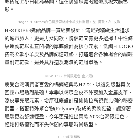
底搭配上小白鞋為基調，僅在後腳踝處的縫邊展現大膽色
彩。
Hogan H-Stripes白色拼接森林綠小羊皮休閒鞋，左-男款，右-女款
H-STRIPES延續品牌一貫經典設計，滿足對精緻生活追求
的城市旅人，更是男女同款，情侶鞋又有更多選擇！中性條
紋運動鞋以垂直凹槽的厚底設計為核心元素，低調H LOGO
搭載柔軟小羊皮及品牌記憶鞋墊，打造適合各種場合的超輕
量耐走鞋款，是兼具舒適及潮流的鞋履單品。
NEW H222 台灣限定色(金／銀)
廣受台灣消費者喜愛的暢銷經典款H222，以復刻版型再次
回應市場熱烈敲碗！本季以精緻全皮革外觀加入金屬皮革、
漆皮等亮眼元素，增厚鞋底設計是偷偷拉高視覺比例的秘密
武器，搭配特殊聚合物(Polymer)製成的柔軟鞋墊，讓穿著
體驗更為舒適輕盈，今年更是推出兩款2023台灣限定色，
輕鬆打造優雅而不失休閒的專屬時尚造型。
H630系列鞋款