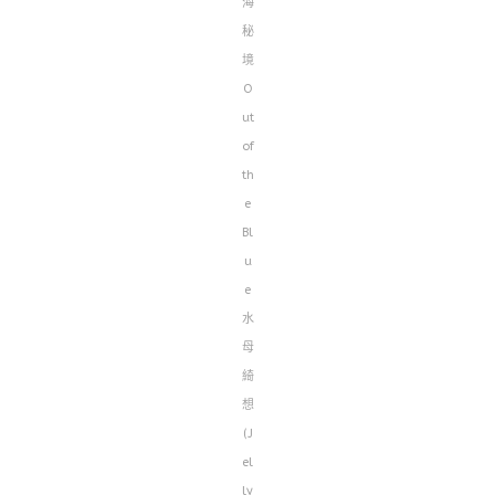
海
秘
境
O
ut
of
th
e
Bl
u
e
水
母
綺
想
(J
el
ly