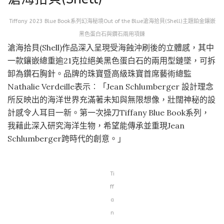
Tiffany 2023 Blue Book系列幻海秘境Out of the Blue滄海拾貝(Shell)主題鉑金鑲嵌
黑色蛋白石與鑽石兩用項鍊
滄海拾貝(Shell)作品深入呈現受海蝕沖刷後的立體感，其中
一款鑲嵌總重逾21克拉絕美黑色蛋白石的兩用型鏈墜，可拆
卸為鑽石胸針。品牌的珠寶暨高級珠寶首席藝術總監
Nathalie Verdeille表示︰「Jean Schlumberger 設計理念
所反映出的海洋世界充滿著未知與無限想像，壯闊神秘的設
計感令人耳目一新。第一次操刀Tiffany Blue Book系列，
我藉此深入研究海洋生物，希望能傳承並重現Jean
Schlumberger跨時代的創意。」
Ti
ff
a
n