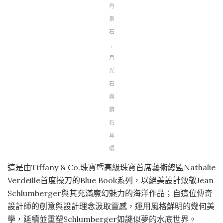
丹
泉
石
,
月
光
石
與
鑽
石
耳
環
這是由Tiffany & Co.珠寶暨高級珠寶首席藝術總監Nathalie
Verdeille首度操刀的Blue Book系列，以絕美設計致敬Jean
Schlumberger與其充滿魔幻魅力的海洋作品；自這位傳奇
設計師的創意與設計理念汲取靈感，運用風格鮮明的幾何美
學，延續並重塑Schlumberger如謎似夢的水底世界。