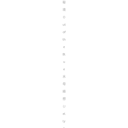
秘
境
O
ut
of
th
e
Bl
u
e
水
母
綺
想
(J
el
ly