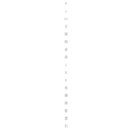
fi
s
h)
主
題
鉑
金
與
1
8
K
金
鑲
嵌
藍
寶
石