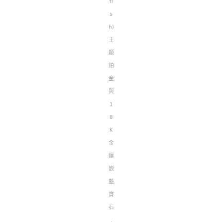
fi
s
h)
主
題
鉑
金
與
1
8
K
金
鑲
嵌
藍
寶
石
,