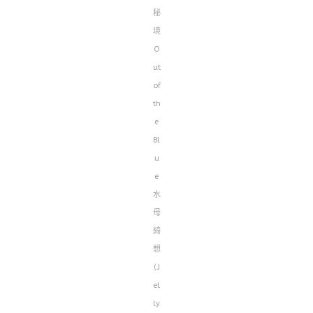
秘
境
O
ut
of
th
e
Bl
u
e
水
母
綺
想
(J
el
ly