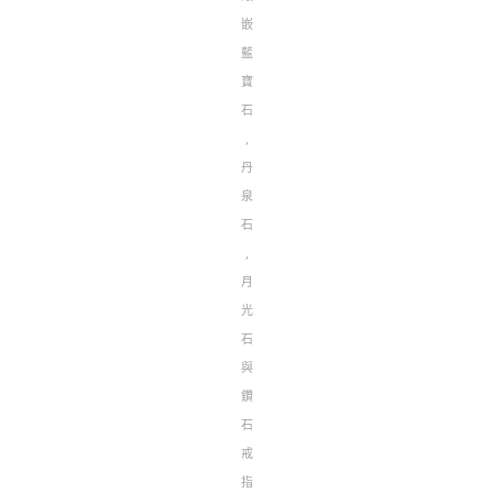
嵌
藍
寶
石
,
丹
泉
石
,
月
光
石
與
鑽
石
戒
指