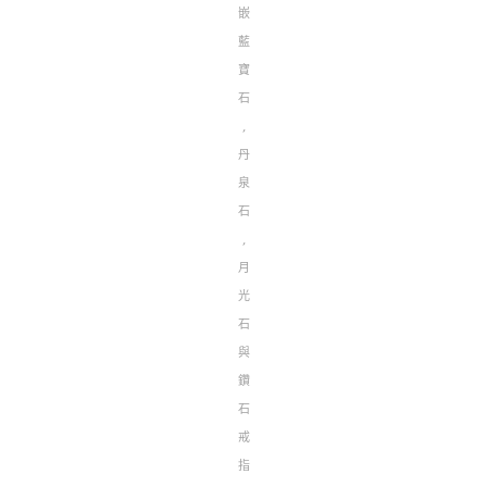
嵌
藍
寶
石
,
丹
泉
石
,
月
光
石
與
鑽
石
戒
指