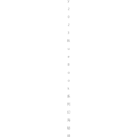
y
2
0
2
3
Bl
u
e
B
o
o
k
系
列
幻
海
秘
境