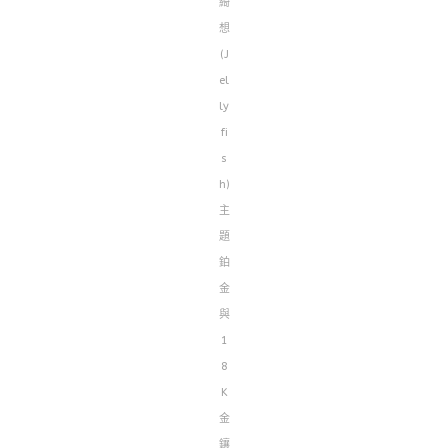
綺
想
(J
el
ly
fi
s
h)
主
題
鉑
金
與
1
8
K
金
鑲