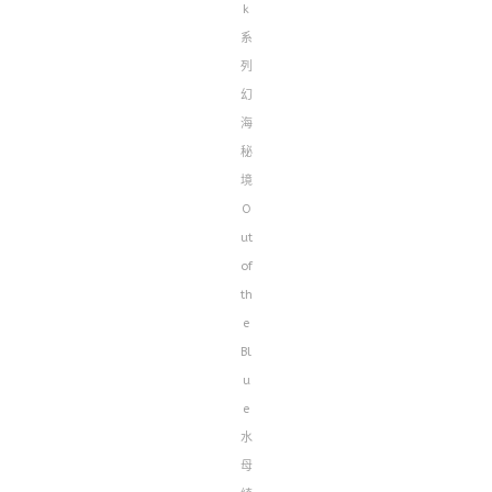
k
系
列
幻
海
秘
境
O
ut
of
th
e
Bl
u
e
水
母