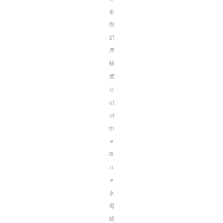
系
列
幻
海
秘
境
O
ut
of
th
e
Bl
u
e
水
母
綺