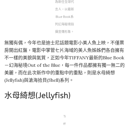
為新任全球代
言人，以最新
Blue Book系
列幻海秘境拍
攝宣傳形象。
無獨有偶，今年也是迪士尼話題電影小美人魚上映，不僅票
房開出紅盤，電影中掌管七片海域的美人魚姊姊們各自擁有
不一樣的美貌與氣質，正如今年TIFFANY最新的Blue Book
－幻海秘境Out of the Blue，每一件作品都擁有獨一無二的
美麗，而在此次新作中的重點中的重點，則是水母綺想
(Jellyfish)與滄海拾貝(Shell)系列。
水母綺想(Jellyfish)
Ti
ff