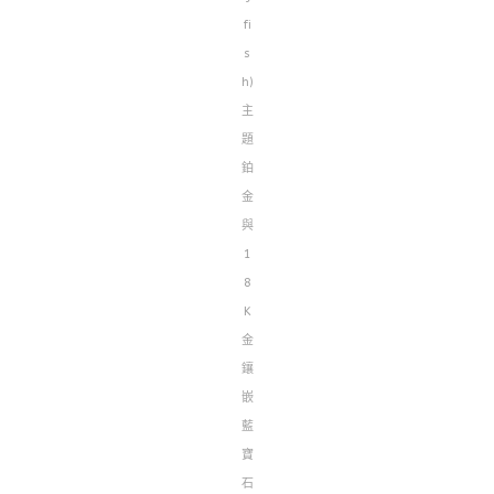
fi
s
h)
主
題
鉑
金
與
1
8
K
金
鑲
嵌
藍
寶
石