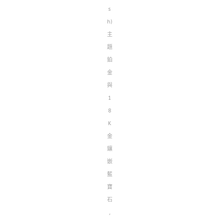
s
h)
主
題
鉑
金
與
1
8
K
金
鑲
嵌
藍
寶
石
,