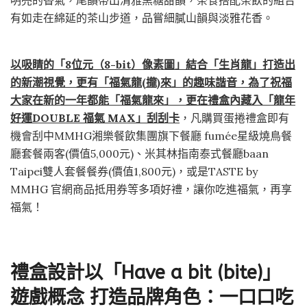
明亮的香氣，尾韻帶出清雅黑糖甜韻，茶食搭配茶飲的組合
有如走在綿延的茶山步道，品嘗細膩山韻與淡雅花香。
以吸睛的「8位元（8-bit）像素圖」結合「生肖龍」打造出
的新潮視覺，更有「福氣龍(攏)來」的趣味諧音，為了祝福
大家在新的一年都能「福氣龍來」，更在禮盒內藏入「龍年
好運DOUBLE 福氣 MAX」刮刮卡
，凡購買蛋捲禮盒即有
機會刮中MMHG湘樂餐飲集團旗下餐廳 fumée星級燒鳥餐
廳套餐兩客(價值5,000元)、米其林指南泰式餐廳baan
Taipei雙人套餐餐券(價值1,800元)，或是TASTE by
MMHG 官網商品抵用券等多項好禮，讓你吃進福氣，再享
福氣！
禮盒設計以「Have a bit (bite)」
遊戲概念 打造品牌角色：一口口吃