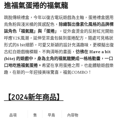
進福氣蛋捲的福氣龍
跳脫傳統禮盒，今年以復古電玩遊戲為主軸，蛋捲禮盒選用
烏魚粉與淺米橘的質感配色，
除繪製出像素化風格的品牌標
誌角色「福氣龍」與「蛋捲」
，從外盒燙金的反射虹光開始
呼應Y2K風潮，延伸至茶盒包裝到蛋捲配方，隨處可見格狀
形式的8 bit細節，可愛又新穎的設計充滿趣味，更模擬出復
古紅白遊戲機模糊、不夠清晰的畫面，
彷彿在 Have a bit
(bite) 的遊戲中，身為主角的福氣龍變成一格格動畫，一口
口地吃進福氣蛋捲。
希望在享用蛋捲之際，也能體驗遊戲樂
趣，在新的一年迎接美味驚喜，福氣COMBO！
【2024新年商品】
品項
售
早鳥
內容物