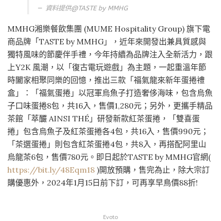
資料提供@
TASTE by MMHG
MMHG湘樂餐飲集團 (MUME Hospitality Group) 旗下電
商品牌「TASTE by MMHG」，近年來開發出兼具質感與
獨特風味的節慶伴手禮，今年持續為品牌注入全新活力，跟
上Y2K 風潮，以「復古電玩遊戲」為主題，一起重溫年節
時闔家相聚同樂的回憶，推出三款「福氣龍來新年蛋捲禮
盒」：「福氣蛋捲」以冠軍烏魚子打造奢侈海味，包含烏魚
子口味蛋捲8包，共16入，售價1,280元；另外，更攜手精品
茶館「萃釅 AINSI THÉ」研發新款紅茶蛋捲，「雙喜蛋
捲」包含烏魚子及紅茶蛋捲各4包，共16入，售價990元；
「茶選蛋捲」則包含紅茶蛋捲4包，共8入，再搭配阿里山
烏龍茶6包，售價780元。即日起於TASTE by MMHG官網(
https://bit.ly/48Eqm18
)開放預購，售完為止，除大宗訂
購優惠外，2024年1月15日前下訂，可再享早鳥價88折!
Evoto