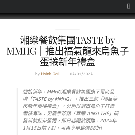
湘樂餐飲集團TASTE by
MMHG｜推出福氣龍來烏魚子
蛋捲新年禮盒
by
Hsieh Gail
04/01/2024
迎接新年，MMHG湘樂餐飲集團旗下電商品
牌「TASTE by MMHG」，推出三款「福氣龍
來新年蛋捲禮盒」，分別以冠軍烏魚子打造
奢侈海味；更攜手茶館「萃釅 AINSI THÉ」研
發新款紅茶蛋捲，即日起開放預購，2024年
1月15日前下訂，可再享早鳥價88折!