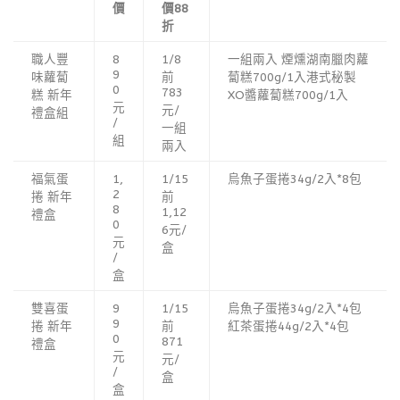
價
價88
折
職人豐
8
1/8
一組兩入 煙燻湖南臘肉蘿
9
味蘿蔔
前
蔔糕700g/1入港式秘製
0
783
糕 新年
XO醬蘿蔔糕700g/1入
元
元/
禮盒組
/
一組
組
兩入
福氣蛋
1,
1/15
烏魚子蛋捲34g/2入*8包
2
捲 新年
前
8
1,12
禮盒
0
6元/
元
盒
/
盒
雙喜蛋
9
1/15
烏魚子蛋捲34g/2入*4包
9
捲 新年
前
紅茶蛋捲44g/2入*4包
0
871
禮盒
元
元/
/
盒
盒