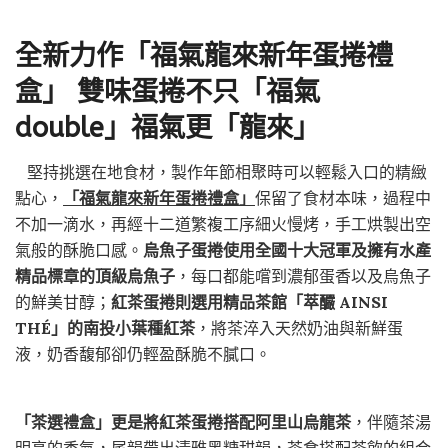
全新力作「福氣龍來新年蛋捲禮
盒」 雙味蛋捲不只「福氣
double」福氣更「龍來」
堅持挑選在地食材，製作年節相聚時可以輕鬆入口的精緻
點心，
「福氣龍來新年蛋捲禮盒」
保留了食材本味，過程中
不加一滴水，再經十二道繁複工序細火慢烤，手工烘製出空
氣般的酥脆口感。
烏魚子蛋捲使用全國十大冠軍及擁有水產
精品標章的頂級烏魚子
，每口都能嚐到濃郁蛋香以及烏魚子
的鮮美甘醇；
紅茶蛋捲則選用精品茶館「萃釅 AINSI
THÉ」的南投小葉種紅茶
，將茶淬入天然奶油與新鮮蛋
液，奶香馥郁卻仍輕盈酥脆不膩口。
「茶選禮盒」更是將紅茶蛋捲搭配阿里山烏龍茶
，伴隨茶湯