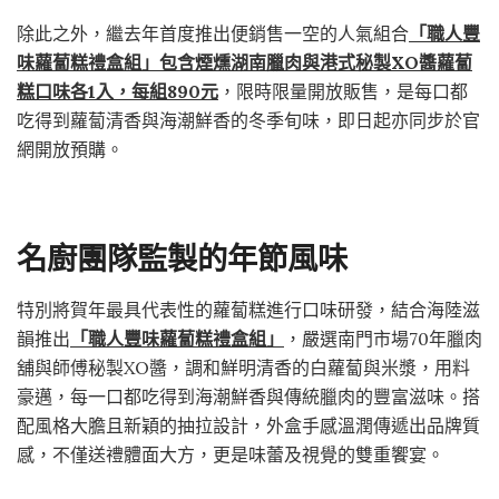
除此之外，繼去年首度推出便銷售一空的人氣組合
「職人豐
味蘿蔔糕禮盒組」包含煙燻湖南臘肉與港式秘製XO醬蘿蔔
糕口味各1入，每組890元
，限時限量開放販售，是每口都
吃得到蘿蔔清香與海潮鮮香的冬季旬味，即日起亦同步於官
網開放預購。
名廚團隊監製的年節風味
特別將賀年最具代表性的蘿蔔糕進行口味研發，結合海陸滋
韻推出
「職人豐味蘿蔔糕禮盒組」
，嚴選南門市場70年臘肉
舖與師傅秘製XO醬，調和鮮明清香的白蘿蔔與米漿，用料
豪邁，每一口都吃得到海潮鮮香與傳統臘肉的豐富滋味。搭
配風格大膽且新穎的抽拉設計，外盒手感溫潤傳遞出品牌質
感，不僅送禮體面大方，更是味蕾及視覺的雙重饗宴。