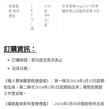
茶選蛋
7
1/15
紅茶蛋捲44g/2入*4包萃
8
捲 新年
前
釅阿里山烏龍茶茶葉*6包
0
686
禮盒
元
元/
/
盒
盒
訂購資訊：
訂購時間：即日起至售完為止
出貨日期：
《職人豐味蘿蔔糕禮盒組》：第一梯次2024年1月25日起開
始出貨，第二梯次2024年2月1日起開始出貨；春節前開放
工作室自取。
《福氣龍來新年蛋捲禮盒》：2024年1月18日開始依序出貨