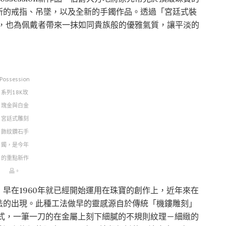
新的戒指、吊墜，以及全新的手鐲作品。透過「宮廷式裝
眼獨特，也為佩戴者帶來一抹如同貴族般的優雅氣質，讓平淡的
Possession
系列18K玫
瑰金與白金
宮廷式雕刻
飾紋鑽石手
鐲，是今年
的重點新作
品。
早在1960年就已經開始運用在珠寶的創作上，近年來在
法的出現。此種工法做早的靈感源自於傳統「機鏤雕刻」
以手工的方式，一筆一刀的在金屬上刻下細膩的不規則紋理－細緻的