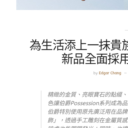
為生活添上一抹貴族風采
新品全面採
by
Edgar Chang
精緻的金質、亮眼寶石的點綴、
色讓伯爵Possession系列
伯爵特別使用原先廣泛用在品牌
飾」，透過手工雕刻在金屬質感