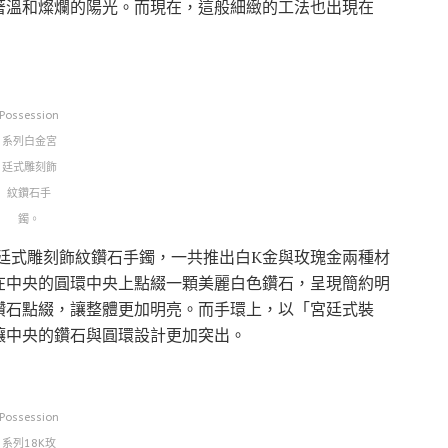
著溫和燦爛的陽光。而現在，這般細緻的工法也出現在
Possession
系列白金宮
廷式雕刻飾
紋鑽石手
鐲。
系列宮廷式雕刻飾紋鑽石手鐲，一共推出白K金與玫瑰金兩種材
在中央的圓環中央上點綴一顆美麗白色鑽石，呈現簡約明
鑽石點綴，讓整體更加明亮。而手環上，以「宮廷式裝
讓中央的鑽石與圓環設計更加突出。
Possession
系列18K玫