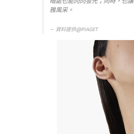
暗處也能閃閃發光；同時，也讓
雅風采。
資料提供@PIAGET