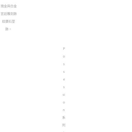
瑰金與白金
宮廷雕刻飾
紋鑽石墜
飾。
P
o
s
s
e
s
si
o
n
系
列