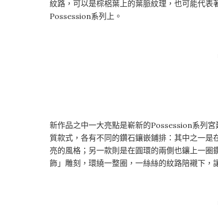
紋路，可以是棕梠葉上的葉脈紋理，也可能代表
Possession系列上。
新作品之中一大亮點是嶄新的Possession
質款式，各有不同的鑽石鑲嵌鋪排：其中之一是
亮的風格；另一款則是在圓環的兩側也鑲上一圈
飾」雕刻，環繞一整圈，一絲絲的紋路陪襯下，