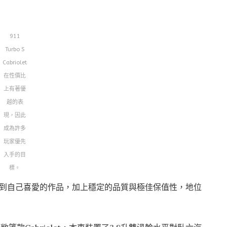
911
Turbo S
Cabriolet
在性價比
上有著優
越的表
現，因此
成為許多
玩家優先
入手的目
標。
找到自己喜愛的作品，加上穩定的品質與極佳保值性，地位