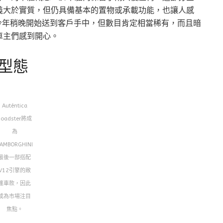
義大於實質，但仍具備基本的置物或承載功能，也讓人感
er可望在今年稍晚開始送到客戶手中，但數目肯定相當稀有，而且暗
車主們感到開心。
型態
Auténtica
Roadster將成
為
AMBORGHINI
最後一部搭配
V12引擎的敞
篷車款，因此
成為市場注目
焦點。