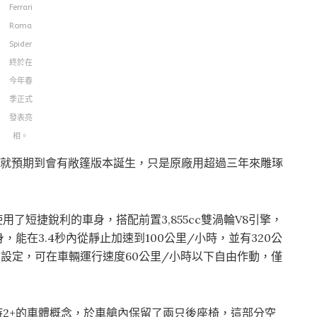
Ferrari
Roma
Spider
終於在
今年春
季正式
發表亮
相。
，許多車迷就預期到會有敞篷版本誕生，只是原廠用超過三年來雕琢
。
er仍使用了短捷銳利的車身，搭配前置3,855cc雙渦輪V8引擎，
身，能在3.4秒內從靜止加速到100公里/小時，並有320公
設定，可在車輛運行速度60公里/小時以下自由作動，僅
er仍堅持2+的車體概念，於車艙內保留了兩只後座椅，這部分空