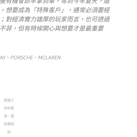
後有機會即早拿到車。等到今年夏天，道
。想要成為「特殊客戶」，通常必須要經
；對經濟實力雄厚的玩家而言，也可透過
不菲，但有時候開心與想要才是最重要
NI、PORSCHE、MCLAREN
經過三
年的等
待，眾
所期待
的