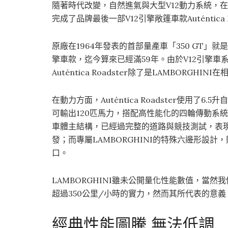
隨著時代改變，自然進氣與大型V12動力系統，在
完成了品牌最後一部V12引擎敞篷車款Auténtic
原廠在1964年發表的首部量產車「350 GT」
擎車款，迄今算來已經滿59年。由於V12引擎
Auténtica Roadster除了是LAMBOR
在動力方面，Auténtica Roadster使用了
可輸出120匹馬力，搭配高性能化的四輪傳動系統，
車體主結構，已經過完整的道路與競技測試，表
發；而專屬LAMBORGHINI的特殊六邊形設
口。
LAMBORGHINI雖未公開量化性能數值，當然
超過350公里/小時的實力，然而其所代表的意
經典性能圖騰 無法低調