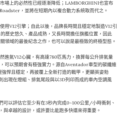
市場上的必然性已經逐漸降低；LAMBORGHINI也宣布
a Roadster，並將在短期內以複合動力系統取而代之。
就是使用V12引擎；自此以後，品牌長時間且穩定地製造V12引
車系的歷史悠久、產品成熟，又長時間擔任旗艦位置，因此
GHINI在相關領域的最後紀念之作，也可以說是最極致的終極型態。
6.5升自然進氣V12心臟，有高達780匹馬力，換算每公升排氣量
可以預期會有極強實力。源自Aventador車型的碳纖維
現強悍且穩定，再披覆上全新打造的戰甲，更顯英姿勃
計，則出現在燈組、排氣尾段與以3D列印而成的車內空調風
我們可以評估它至少有在3秒內完成0~100公里/小時衝刺、
義，與卓越的設計，或許要比能跑多快還來得重要。