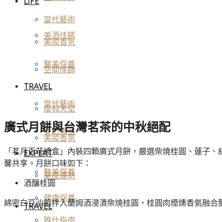
LIFE
當代藝術
美酒佳餚
美妝香氛
醫美保養
空間傢飾
TRAVEL
當代藝術
度假天堂
廣式月餅與台灣茗茶的中秋絕配
夢幻旅宿
美妝香氛
「茗月百花禮盒」內裝四顆廣式月餅，嚴選柴燒桂圓、蓮子、
EXPERT
馨共享。月餅口味如下：
醫美保養
星座運勢
酒釀桂圓
健康保養
綿密白豆沙餡拌入蘭姆酒浸漬柴燒桂圓，桂圓肉煙燻香氣融合
TRAVEL
雅仕指南