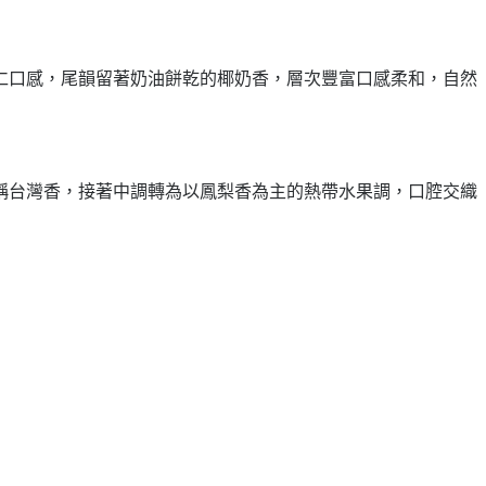
仁口感，尾韻留著奶油餅乾的椰奶香，層次豐富口感柔和，自然
稱台灣香，接著中調轉為以鳳梨香為主的熱帶水果調，口腔交織