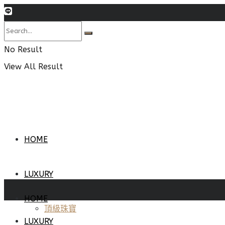
No Result
View All Result
HOME
LUXURY
HOME
頂級珠寶
LUXURY