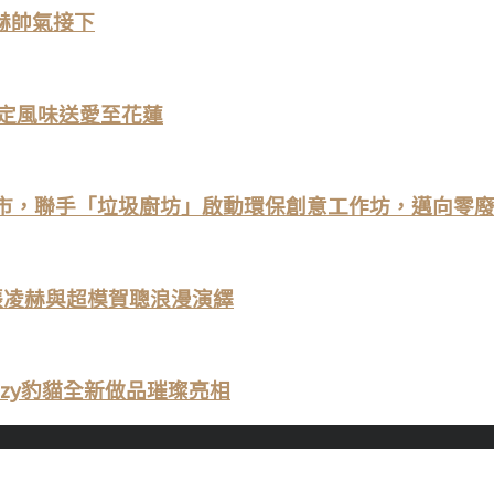
赫帥氣接下
灣限定風味送愛至花蓮
秋季新品上市，聯手「垃圾廚坊」啟動環保創意工作坊，邁向零
使張凌赫與超模賀聰浪漫演繹
Fuzzy豹貓全新做品璀璨亮相