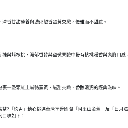
，清香甘甜蓮蓉與濃郁鹹香蛋黃交織，優雅而不甜膩。
芽糖與烤核桃，濃郁香醇與幽微果酸中帶有核桃暖香與爽脆口感
包裹一整顆紅土鹹鴨蛋黃，鹹甜交織、香醇滑潤的經典滋味。
茗茶?「玖尹」精心挑選台灣享譽國際「阿里山金萱」及「日月
葉口味如下：