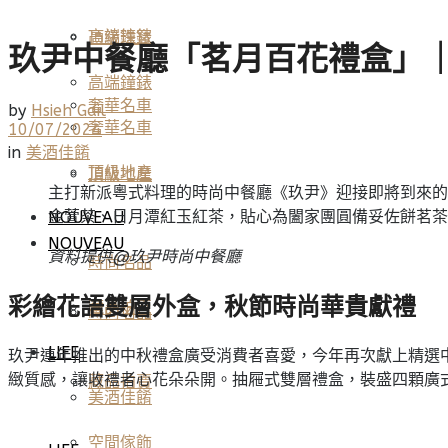
高端鐘錶
頂級珠寶
玖尹中餐廳「茗月百花禮盒」
高端鐘錶
奢華名車
by
Hsieh Gail
奢華名車
10/07/2024
in
美酒佳餚
頂級地產
頂級地產
主打新派粵式料理的時尚中餐廳《玖尹》迎接即將到來的
金萱茶、日月潭紅玉紅茶，貼心為闔家團圓備妥佐餅茗茶
NOUVEAU
NOUVEAU
資料提供@
玖尹時尚中餐廳
時尚名品
彩繪花語雙層外盒，秋節時尚華貴獻禮
藏品拍賣
時尚名品
LIFE
玖尹連年推出的中秋禮盒廣受消費者喜愛，今年再次獻上精選
緻質感，讓收禮者心花朵朵開。抽屜式雙層禮盒，裝盛四顆廣
藏品拍賣
美酒佳餚
空間傢飾