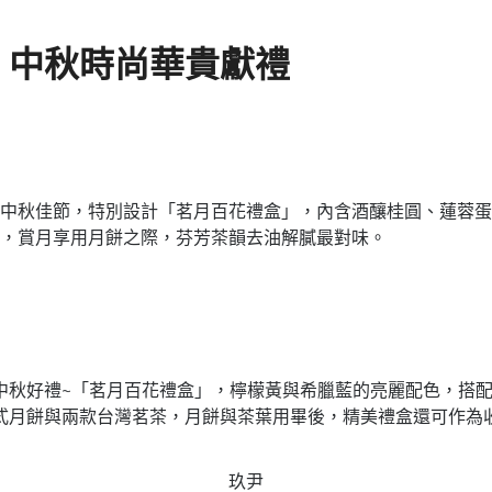
｜中秋時尚華貴獻禮
中秋佳節，特別設計「茗月百花禮盒」，內含酒釀桂圓、蓮蓉蛋
，賞月享用月餅之際，芬芳茶韻去油解膩最對味。
中秋好禮~「茗月百花禮盒」，檸檬黃與希臘藍的亮麗配色，搭
式月餅與兩款台灣茗茶，月餅與茶葉用畢後，精美禮盒還可作為
玖尹