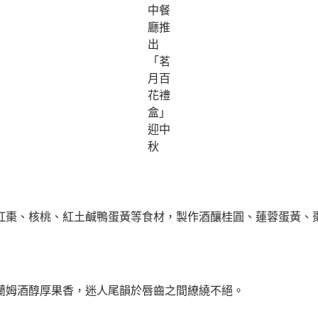
中餐
廳推
出
「茗
月百
花禮
盒」
迎中
秋
紅棗、核桃、紅土鹹鴨蛋黃等食材，製作酒釀桂圓、蓮蓉蛋黃、
蘭姆酒醇厚果香，迷人尾韻於唇齒之間繚繞不絕。