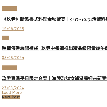
美酒佳餚
《玖尹》新派粵式料理金秋蟹宴｜9/17~10/31活蟹
19/06/2025
LIFE
粽情傳香端陽禮袋 | 玖尹中餐廳推出精品級限量端午
08/05/2024
美酒佳餚
玖尹春季平日限定合菜｜海陸珍饈食補滋養迎來新春
27/03/2024
Load More
Next Post