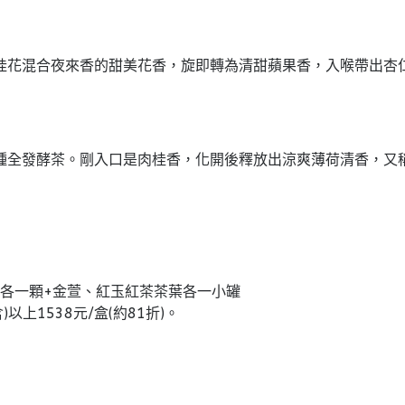
桂花混合夜來香的甜美花香，旋即轉為清甜蘋果香，入喉帶出杏
種全發酵茶。剛入口是肉桂香，化開後釋放出涼爽薄荷清香，又
各一顆+金萱、紅玉紅茶茶葉各一小罐
)以上1538元/盒(約81折)。