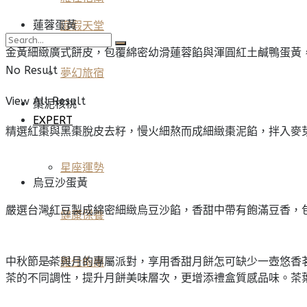
蓮蓉蛋黃
度假天堂
金黃細緻廣式餅皮，包覆綿密幼滑蓮蓉餡與渾圓紅土鹹鴨蛋黃
No Result
夢幻旅宿
View All Result
棗泥核桃
EXPERT
精選紅棗與黑棗脫皮去籽，慢火細熬而成細緻棗泥餡，拌入麥
星座運勢
烏豆沙蛋黃
嚴選台灣紅豆製成綿密細緻烏豆沙餡，香甜中帶有飽滿豆香，
健康保養
中秋節是茶與月的專屬派對，享用香甜月餅怎可缺少一壺悠香
雅仕指南
茶的不同調性，提升月餅美味層次，更增添禮盒質感品味。茶