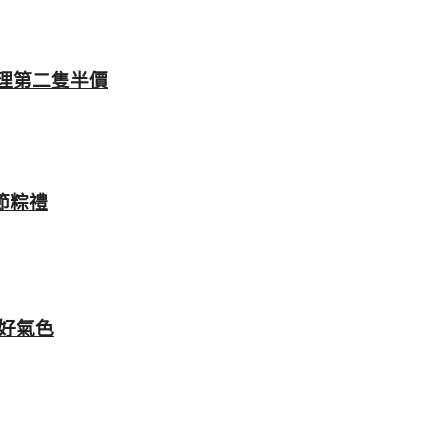
料理第二隻半價
節粽禮
好氣色