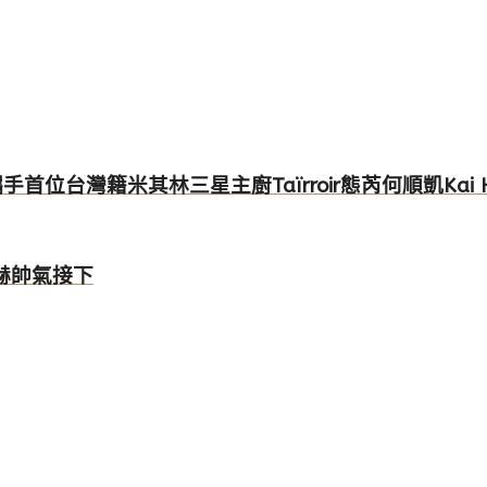
｜攜手首位台灣籍米其林三星主廚Taïrroir態芮何順凱Kai
赫帥氣接下