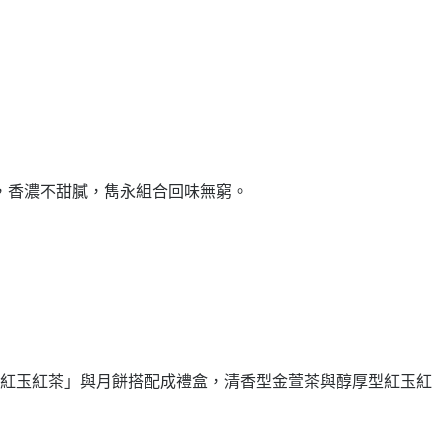
，香濃不甜膩，雋永組合回味無窮。
潭紅玉紅茶」與月餅搭配成禮盒，清香型金萱茶與醇厚型紅玉紅