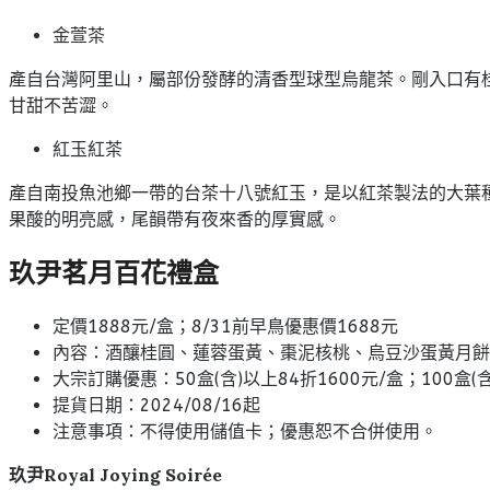
金萱茶
產自台灣阿里山，屬部份發酵的清香型球型烏龍茶。剛入口有
甘甜不苦澀。
紅玉紅茶
產自南投魚池鄉一帶的台茶十八號紅玉，是以紅茶製法的大葉
果酸的明亮感，尾韻帶有夜來香的厚實感。
玖尹茗月百花禮盒
定價1888元/盒；8/31前早鳥優惠價1688元
內容：酒釀桂圓、蓮蓉蛋黃、棗泥核桃、烏豆沙蛋黃月餅
大宗訂購優惠：50盒(含)以上84折1600元/盒；100盒(含
提貨日期：2024/08/16起
注意事項：不得使用儲值卡；優惠恕不合併使用。
玖尹Royal Joying Soir
é
e