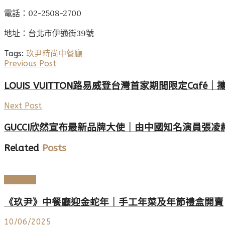
電話：02-2508-2700
地址：台北市伊通街39號
Tags:
玖尹時尚中餐廳
Previous Post
LOUIS VUITTON路易威登台灣首家期間限定Café
Next Post
GUCCI欣然宣布最新品牌大使｜由中國知名演員張凌
Related
Posts
美酒佳餚
《玖尹》中餐廳迎金蛇年｜手工年菜及年節禮盒開賣
10/06/2025