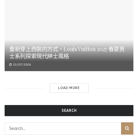
重新穿上西裝的方式，Louis Vuitton 2027 春夏男
士系列探索現代紳士風格
31/07/2026
LOAD MORE
SEARCH