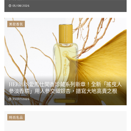
05/08/2026
美妝香氛
HERMÈS愛馬仕聞香珍藏系列新章！全新「搖曳人
參淡香精」用人參交織銀杏，譜寫大地高貴之根
31/07/2026
時尚名品