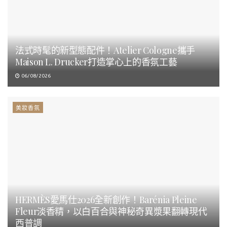
法式時髦的新型態配件！Atelier Cologne攜手
Maison L. Drucker打造掌心上的香氛工藝
06/08/2026
美妝香氛
HERMÈS愛馬仕2026全新創作！Barénia Pleine
Fleur淡香精，以白百合與神秘奇異漿果翻轉現代
西普調