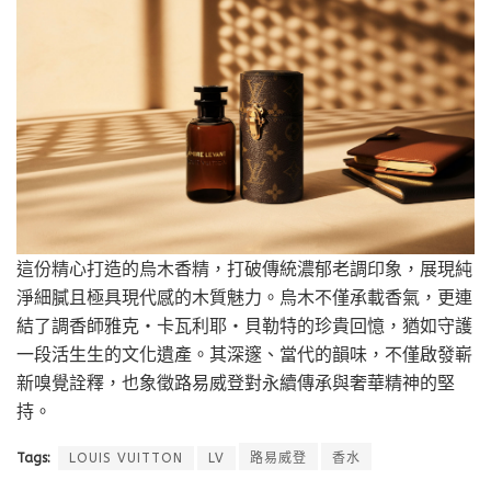
這份精心打造的烏木香精，打破傳統濃郁老調印象，展現純
淨細膩且極具現代感的木質魅力。烏木不僅承載香氣，更連
結了調香師雅克‧卡瓦利耶‧貝勒特的珍貴回憶，猶如守護
一段活生生的文化遺產。其深邃、當代的韻味，不僅啟發嶄
新嗅覺詮釋，也象徵路易威登對永續傳承與奢華精神的堅
持。
Tags:
LOUIS VUITTON
LV
路易威登
香水