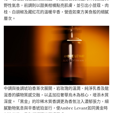
野性氣息，前調則以甜美柑橘點亮肌膚，並引出小荳蔻、肉
桂、白胡椒及藏紅花的溫暖辛香，營造如東方美食般的細膩
層次。
中調與後調琥珀香漸次展開，岩玫瑰的溫潤、純淨乳香及龍
涎香的礦物質感交融，以孟加拉奢華烏木為核心，增添木質
深度。「黑金」的珍稀木質香調更為香氛注入濃郁張力，細
膩動物氣息與辛香琥珀並行，使Ambre Levant如同黃金時