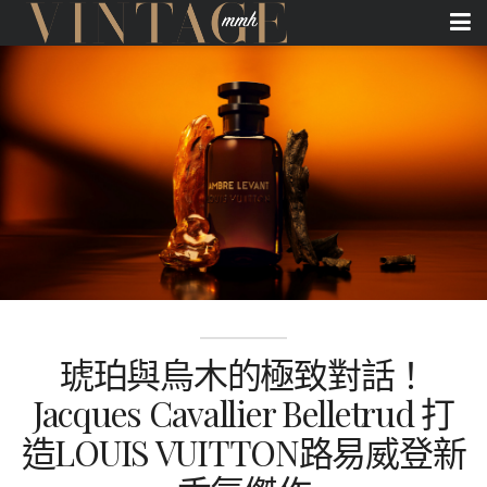
琥珀與烏木的極致對話！
Jacques Cavallier Belletrud 打
造LOUIS VUITTON路易威登新