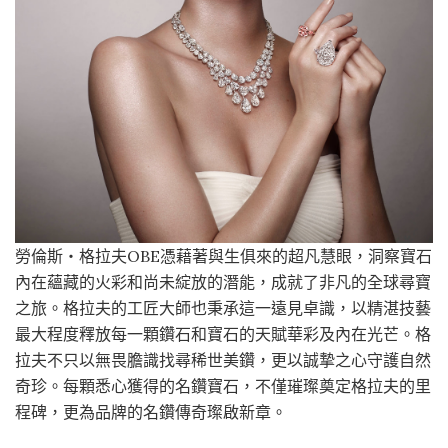
勞倫斯・格拉夫OBE憑藉著與生俱來的超凡慧眼，洞察寶石
內在蘊藏的火彩和尚未綻放的潛能，成就了非凡的全球尋寶
之旅。格拉夫的工匠大師也秉承這一遠見卓識，以精湛技藝
最大程度釋放每一顆鑽石和寶石的天賦華彩及內在光芒。格
拉夫不只以無畏膽識找尋稀世美鑽，更以誠摯之心守護自然
奇珍。每顆悉心獲得的名鑽寶石，不僅璀璨奠定格拉夫的里
程碑，更為品牌的名鑽傳奇璨啟新章。