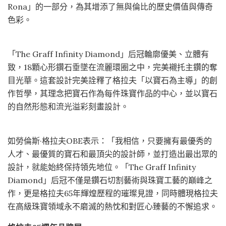
Rona」的一部分，為其增添了無與倫比的歷史價值與傳奇
色彩。
「The Graff Infinity Diamond」后冠輪廓優美、立體有
致，18顆心形鑽石垂墜在流麗環圈之中，完美襯托主鑽的奪
目光華。這套設計完美詮釋了格拉夫「以寶石為主導」的創
作哲學，其理念把寶石作為每件珠寶作品的中心，並以寶石
的自然形態和流光溢彩刻畫設計。
如勞倫斯·格拉夫OBE表示：「我相信，只要擁有最優秀的
人才、最優質的寶石和最頂尖的設計師，並打造出最出眾的
設計，就能始終保持領先地位。「The Graff Infinity
Diamond」后冠不僅是鑽石切割藝術與珠寶工藝的巔峰之
作，更是格拉夫65年輝煌歷程的璀璨見證，同時體現格拉夫
在高級珠寶領域永不磨滅的熱忱和對匠心臻藝的不懈追求。