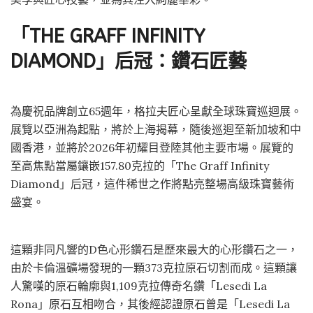
「THE GRAFF INFINITY
DIAMOND」后冠：鑽石匠藝
為慶祝品牌創立65週年，格拉夫匠心呈獻全球珠寶巡迴展。
展覽以亞洲為起點，將於上海揭幕，隨後巡迴至新加坡和中
國香港，並將於2026年初耀目登陸其他主要市場。展覽的
至高焦點當屬鑲嵌157.80克拉的「The Graff Infinity
Diamond」后冠，這件稀世之作將點亮整場高級珠寶藝術
盛宴。
這顆非同凡響的D色心形鑽石是歷來最大的心形鑽石之一，
由於卡倫溫礦場發現的一顆373克拉原石切割而成。這顆讓
人驚嘆的原石輪廓與1,109克拉傳奇名鑽「Lesedi La
Rona」原石互相吻合，其後經認證原石曾是「Lesedi La