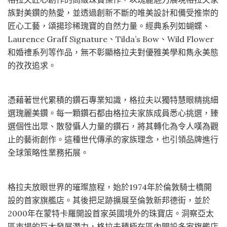
族對美鑽的熱愛，並透過創新不斷的唯美設計和備受推崇的
匠心工藝，頌揚珍稀瑰寶的自然力量。經典系列如蝴蝶、
Laurence Graff Signature、Tilda’s Bow、Wild Flower
和婚禮系列等作品，無不彰顯格拉夫對優雅美學和雋永美態
的孜孜追求。
憑藉著世代累積的鑽石專業知識，格拉夫以獨特慧眼精挑細
選瑰麗美鑽。每一顆鑽石都由格拉夫家族成員悉心挑選，臻
選個性出眾、散發懾人力量的鑽石，將其轉化為令人嘆為觀
止的藝術創作。這種世代傳承的家族理念，也引領品牌進行
全球策略性業務拓展。
格拉夫放眼世界的璀璨旅程，始於1974年於倫敦騎士橋開
設的首家旗艦店。其後把足跡擴展至倫敦新邦德街，並於
2000年在蒙特卡羅開設首家英國境外的珠寶店。洞察亞太
區市場的巨大發展潛力，格拉夫積極在區內開設多家旗艦店