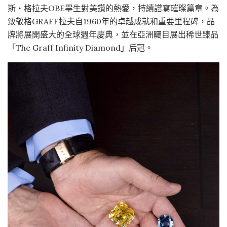
斯・格拉夫OBE畢生對美鑽的熱愛，持續譜寫璀璨篇章。為
致敬格GRAFF拉夫自1960年的卓越成就和重要里程碑，品
牌將展開盛大的全球週年慶典，並在亞洲矚目展出稀世臻品
「The Graff Infinity Diamond」后冠。