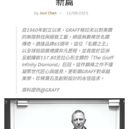
新篇
by
Jovi Chen
11/08/2025
自1960年創立以來，GRAFF格拉夫以對美鑽
的無限熱忱與極致工藝，締造無數稀世名鑽
傳奇。適逢品牌65週年，這位「名鑽之王」
以全球巡迴展禮讚非凡歷程，並首度於亞洲
呈獻鑲嵌157.80克拉心形主鑽的「The Graff
Infinity Diamond」后冠。這件巔峰之作不僅
凝聚世代匠心與遠見，更彰顯GRAFF對卓越
美學、珍稀寶石及創新設計的永恆追求。
資料提供@GRAFF