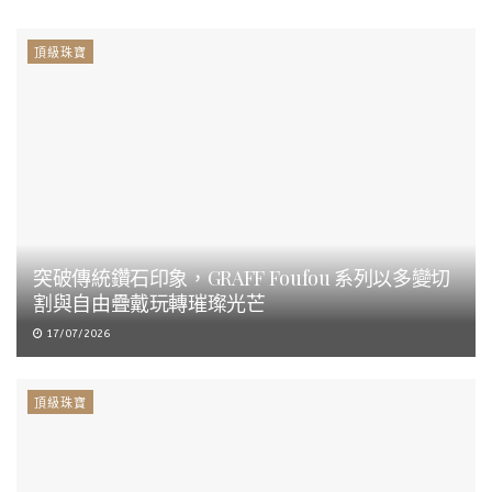
頂級珠寶
突破傳統鑽石印象，GRAFF Foufou 系列以多變切
割與自由疊戴玩轉璀璨光芒
17/07/2026
頂級珠寶