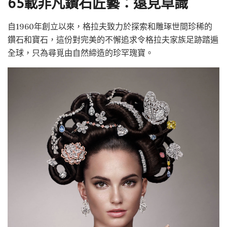
65載非凡鑽石匠藝：遠見卓識
自1960年創立以來，格拉夫致力於探索和雕琢世間珍稀的
鑽石和寶石，這份對完美的不懈追求令格拉夫家族足跡踏遍
全球，只為尋覓由自然締造的珍罕瑰寶。