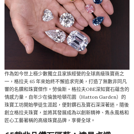
作為如今世上極少數獨立且家族經營的全球高級珠寶商之
一，格拉夫 65 年來始終不懈追求完美，打造了無數非同凡
響的名鑽和珠寶傑作。勞倫斯・格拉夫OBE深知寶石蘊含的
情感力量，自年少在倫敦哈頓花園（Hatton Garden）的
珠寶工坊開始學徒生涯起，便對鑽石及寶石深深著迷，隨後
創立格拉夫珠寶，並將其發展成為以創新精神、雋永風格和
匠心工藝著稱的高級珠寶品牌，享譽全球。