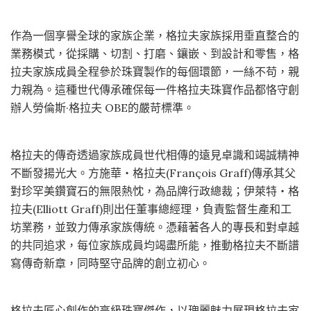
作為一個享譽全球的家族企業，格拉夫家族採用垂直整合的
業務模式，從採購、切割、打磨、鑲嵌、到設計和零售，格
拉夫家族成員全程參於珠寶製作的每個環節，一絲不苟，親
力親為。這種世代傳承確保每一件格拉夫珠寶作品都恪守創
辦人勞倫斯·格拉夫 OBE的嚴苛標準。
格拉夫的傳奇透過家族成員世代相傳的遠見卓識和竭誠精神
不斷發揚光大。方施華・格拉夫(François Graff)傳承其父
對珍罕美鑽寶石的無限熱忱，為品牌行政總裁；伊萊特・格
拉夫(Elliott Graff)則出任董事總經理，負責監督生產和工
坊業務，並致力傳承家族傳統。憑藉著各人的專長和對卓越
的共同追求，每位家族成員均竭盡所能，推動格拉夫不斷譜
寫傳奇新章，同時堅守品牌的創立初心。
格拉夫匠心創作的高級珠寶傑作，以瑰麗魅力展現格拉夫家