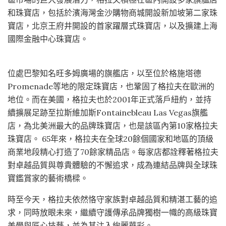
和珠寶店，包括於濱海灣金沙購物商城開設新加坡第二家珠
寶店，北京王府井開設的首家躍層式珠寶店，以及擴建上海
國際金融中心珠寶店。
位處巴黎知名旺多姆廣場的旗艦店，以至位於格施塔德
Promenade等地的限定珠寶店，也鞏固了格拉夫在歐洲的
地位。而在美國，格拉夫也於2001年正式落戶紐約，並持
續擴展足跡至拉斯維加斯Fontainebleau Las Vegas旗艦
店，為北美洲最大的品牌珠寶店，也是該區內第10家格拉夫
珠寶店。 65年來，格拉夫在全球20餘個國家和地區的頂級
商業地段精心打造了70餘家精品店。每家店都詮釋著格拉夫
對卓越品質與尊貴體驗的不懈追求，成為連結品牌與全球珠
寶鑑賞家的藝術橋樑。
時至今天，格拉夫依然恪守家族對卓越品質和精湛工藝的追
求，同時放眼未來，繼續守護傳承品牌獨樹一幟的高級珠寶
美學與匠心技藝，並為其注入絢麗華彩。