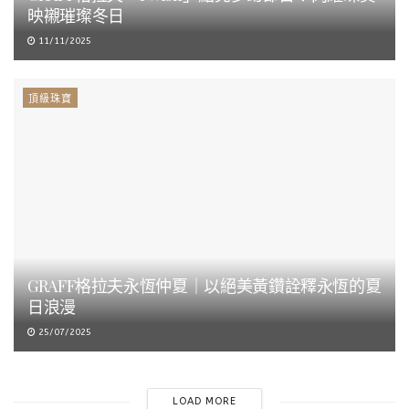
映襯璀璨冬日
11/11/2025
頂級珠寶
GRAFF格拉夫永恆仲夏｜以絕美黃鑽詮釋永恆的夏
日浪漫
25/07/2025
LOAD MORE