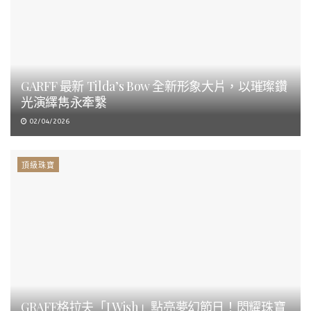
GARFF 最新 Tilda’s Bow 全新形象大片，以璀璨鑽
光演繹雋永牽繫
02/04/2026
頂級珠寶
GRAFF格拉夫「I Wish」點亮夢幻節日！閃耀珠寶