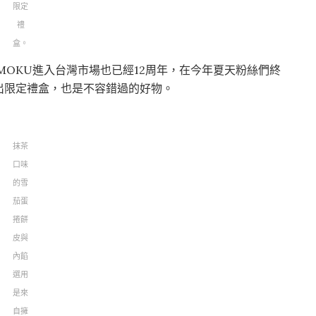
限定
禮
盒。
MOKU進入台灣市場也已經12周年，在今年夏天粉絲們終
出限定禮盒，也是不容錯過的好物。
抹茶
口味
的雪
茄蛋
捲餅
皮與
內餡
選用
是來
自擁