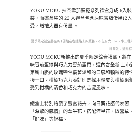
YOKU MOKU 抹茶雪茄蛋捲系列禮盒分成 6
裝，而鐵盒裝的 22 入禮盒包含原味雪茄蛋捲12
受，贈禮大器有份量 。
夏季限定禮盒將在8/1開始在各通路上架販售，不但有大、中、小三
味餅乾：鹽味檸
YOKU MOKU新推出的夏季限定綜合禮盒，將
味雪茄蛋捲與巧克力雪茄蛋捲，還內含全新 上
第斯山脈的玫瑰鹽包覆著溫和的口感和顆粒的特
接一口。柑橘巧克力脆餅則是採用橙皮與柑橘果醬
受到柑橘的清香和巧克力的苦澀風味。
鐵盒上特別繪製了豐富花卉，向日葵花語代表著
「深摯的感情」的牽牛花，搭配流星花、敗醬草
「好運」等祝福。