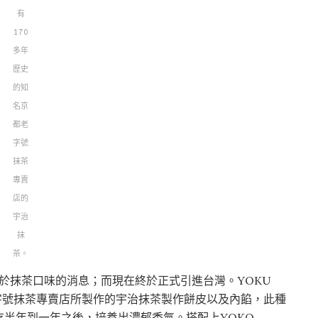
有
170
多年
歷史
的知
名京
都老
字號
抹茶
專賣
店的
宇治
抹
茶。
關於抹茶口味的消息；而現在終於正式引進台灣。YOKU
老字號抹茶專賣店所製作的宇治抹茶製作餅皮以及內餡，此種
半年到一年之後，培養出濃郁香氣。搭配上YOKO