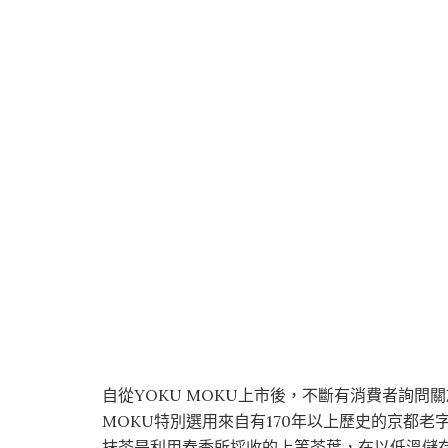
自從YOKU MOKU上市後，不斷有消費者詢問
MOKU特別選用來自有170年以上歷史的京都
抹茶是利用春季所採收的上等茶葉，在以低溫儲存