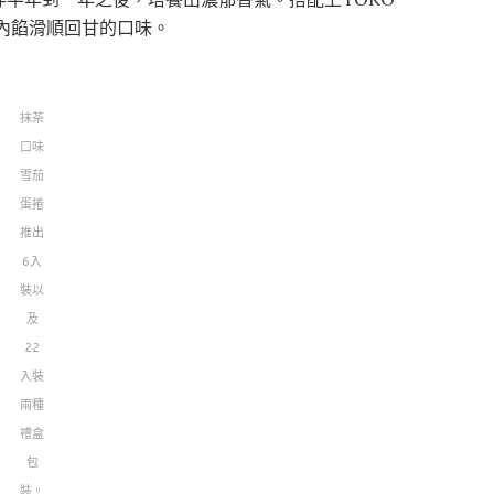
內餡滑順回甘的口味。
抹茶
口味
雪茄
蛋捲
推出
6入
裝以
及
22
入裝
兩種
禮盒
包
裝。