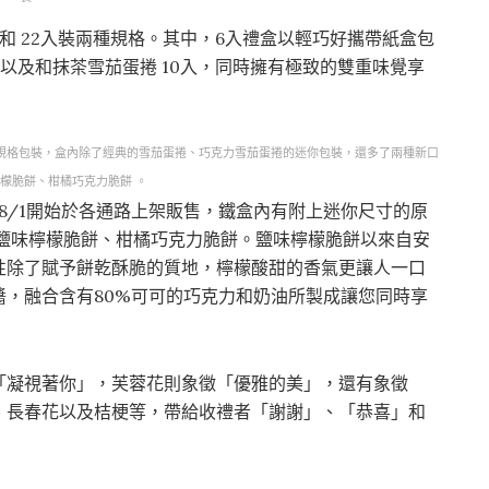
入裝和 22入裝兩種規格。其中，6入禮盒以輕巧好攜帶紙盒包
入以及和抹茶雪茄蛋捲 10入，同時擁有極致的雙重味覺享
種規格包裝，盒內除了經典的雪茄蛋捲、巧克力雪茄蛋捲的迷你包裝，還多了兩種新口
檬脆餅、柑橘巧克力脆餅 。
在8/1開始於各通路上架販售，鐵盒內有附上迷你尺寸的原
市鹽味檸檬脆餅、柑橘巧克力脆餅。鹽味檸檬脆餅以來自安
性除了賦予餅乾酥脆的質地，檸檬酸甜的香氣更讓人一口
，融合含有80%可可的巧克力和奶油所製成讓您同時享
「凝視著你」，芙蓉花則象徵「優雅的美」，還有象徵
、長春花以及桔梗等，帶給收禮者「謝謝」、「恭喜」和