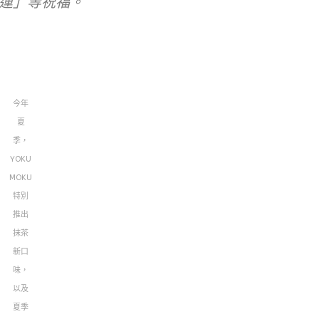
運」等祝福。
今年
夏
季，
YOKU
MOKU
特別
推出
抹茶
新口
味，
以及
夏季